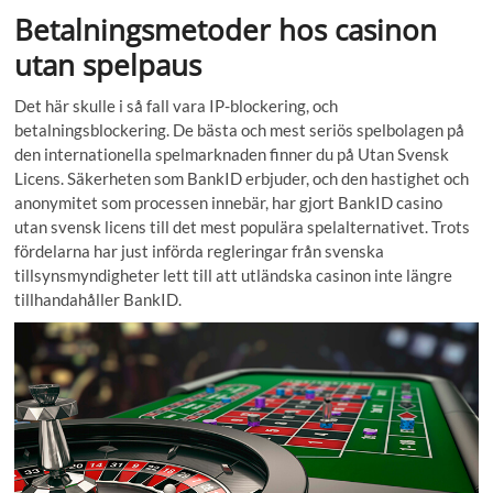
Betalningsmetoder hos casinon
utan spelpaus
Det här skulle i så fall vara IP-blockering, och
betalningsblockering. De bästa och mest seriös spelbolagen på
den internationella spelmarknaden finner du på Utan Svensk
Licens. Säkerheten som BankID erbjuder, och den hastighet och
anonymitet som processen innebär, har gjort BankID casino
utan svensk licens till det mest populära spelalternativet. Trots
fördelarna har just införda regleringar från svenska
tillsynsmyndigheter lett till att utländska casinon inte längre
tillhandahåller BankID.