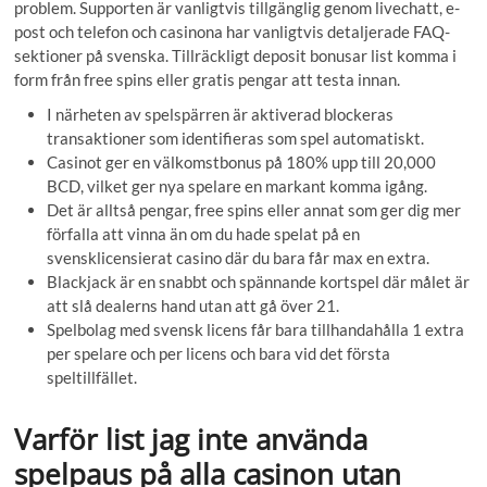
problem. Supporten är vanligtvis tillgänglig genom livechatt, e-
post och telefon och casinona har vanligtvis detaljerade FAQ-
sektioner på svenska. Tillräckligt deposit bonusar list komma i
form från free spins eller gratis pengar att testa innan.
I närheten av spelspärren är aktiverad blockeras
transaktioner som identifieras som spel automatiskt.
Casinot ger en välkomstbonus på 180% upp till 20,000
BCD, vilket ger nya spelare en markant komma igång.
Det är alltså pengar, free spins eller annat som ger dig mer
förfalla att vinna än om du hade spelat på en
svensklicensierat casino där du bara får max en extra.
Blackjack är en snabbt och spännande kortspel där målet är
att slå dealerns hand utan att gå över 21.
Spelbolag med svensk licens får bara tillhandahålla 1 extra
per spelare och per licens och bara vid det första
speltillfället.
Varför list jag inte använda
spelpaus på alla casinon utan