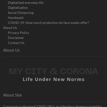
Digitalized everyday life
Digitalization
Social Distancing
Handwash
COVID-19: How much protection do face masks offer?
About Us
Privacy Policy
Disclaimer
Contact Us
About Us
About Site
Coronavirus disease (COVID-19) is an infectious disease caused by