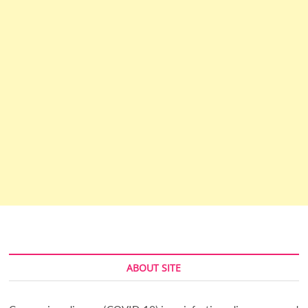
ABOUT SITE