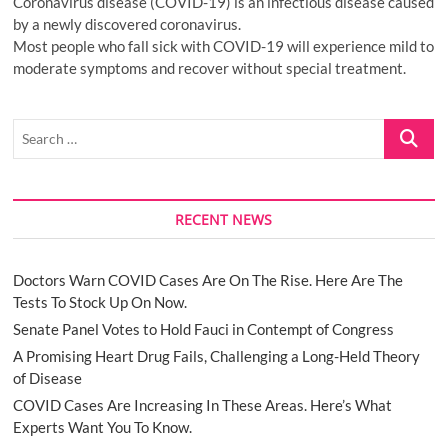
Coronavirus disease (COVID-19) is an infectious disease caused
by a newly discovered coronavirus.
Most people who fall sick with COVID-19 will experience mild to
moderate symptoms and recover without special treatment.
Search
…
RECENT NEWS
Doctors Warn COVID Cases Are On The Rise. Here Are The
Tests To Stock Up On Now.
Senate Panel Votes to Hold Fauci in Contempt of Congress
A Promising Heart Drug Fails, Challenging a Long-Held Theory
of Disease
COVID Cases Are Increasing In These Areas. Here’s What
Experts Want You To Know.