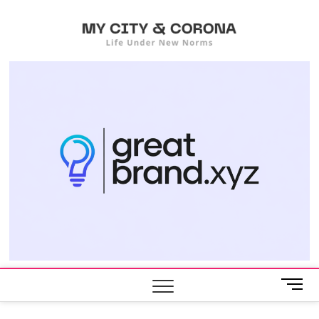
Skip
My
to
LIFE UNDER
'NEW NORMS'
content
City &
Coron
M
e
n