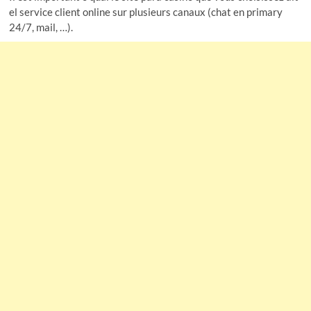
el service client online sur plusieurs canaux (chat en primary
24/7, mail, …).