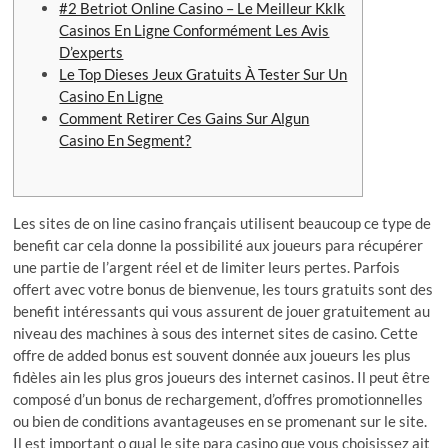
#2 Betriot Online Casino – Le Meilleur Kklk
Casinos En Ligne Conformément Les Avis
D’experts
Le Top Dieses Jeux Gratuits À Tester Sur Un
Casino En Ligne
Comment Retirer Ces Gains Sur Algun
Casino En Segment?
Les sites de on line casino français utilisent beaucoup ce type de
benefit car cela donne la possibilité aux joueurs para récupérer
une partie de l’argent réel et de limiter leurs pertes. Parfois
offert avec votre bonus de bienvenue, les tours gratuits sont des
benefit intéressants qui vous assurent de jouer gratuitement au
niveau des machines à sous des internet sites de casino. Cette
offre de added bonus est souvent donnée aux joueurs les plus
fidèles ain les plus gros joueurs des internet casinos. Il peut être
composé d’un bonus de rechargement, d’offres promotionnelles
ou bien de conditions avantageuses en se promenant sur le site.
Il est important o qual le site para casino que vous choisissez ait