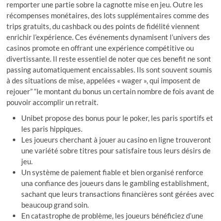
remporter une partie sobre la cagnotte mise en jeu. Outre les
récompenses monétaires, des lots supplémentaires comme des
trips gratuits, du cashback ou des points de fidélité viennent
enrichir l’expérience. Ces événements dynamisent l’univers des
casinos promote en offrant une expérience compétitive ou
divertissante. Il reste essentiel de noter que ces benefit ne sont
passing automatiquement encaissables. Ils sont souvent soumis
à des situations de mise, appelées « wager », qui imposent de
rejouer” “le montant du bonus un certain nombre de fois avant de
pouvoir accomplir un retrait.
Unibet propose des bonus pour le poker, les paris sportifs et
les paris hippiques.
Les joueurs cherchant à jouer au casino en ligne trouveront
une variété sobre titres pour satisfaire tous leurs désirs de
jeu.
Un système de paiement fiable et bien organisé renforce
una confiance des joueurs dans le gambling establishment,
sachant que leurs transactions financières sont gérées avec
beaucoup grand soin.
En catastrophe de problème, les joueurs bénéficiez d’une