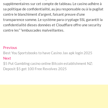
supplémentaires sur cet compte de tableau. Le casino adhère à
sa politique de confidentialité, au jeu responsable ou à la pugilat
contre le blanchiment d’argent, faisant preuve d’une
transparence somme. Le système para cryptage SSL garantit la
confidentialité dieses données et Cloudflare offre une security
contre les” “embuscades malveillantes.
Post
Previous
Previous
post:
Best You Sportsbooks to have Casino Jax apk login 2025
navigation
Next
Next
post:
$5 Put Gambling casino online Bitcoin establishment NZ:
Deposit $5 get 100 Free Revolves 2025