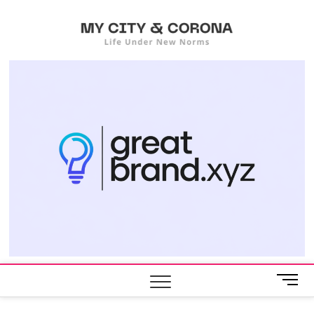
Skip
My
to
LIFE UNDER
'NEW NORMS'
content
City &
Coron
M
e
n