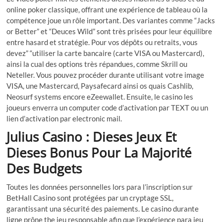
online poker classique, offrant une expérience de tableau où la
compétence joue un rôle important. Des variantes comme “Jacks
or Better” et “Deuces Wild” sont très prisées pour leur équilibre
entre hasard et stratégie. Pour vos dépôts ou retraits, vous
devez” “utiliser la carte bancaire (carte VISA ou Mastercard),
ainsi la cual des options très répandues, comme Skrill ou
Neteller. Vous pouvez procéder durante utilisant votre image
VISA, une Mastercard, Paysafecard ainsi os quais Cashlib,
Neosurf systems encore eZeewallet. Ensuite, le casino les
joueurs enverra un computer code d’activation par TEXT ou un
lien d’activation par electronic mail.
Julius Casino : Dieses Jeux Et
Dieses Bonus Pour La Majorité
Des Budgets
Toutes les données personnelles lors para l’inscription sur
BetHall Casino sont protégées par un cryptage SSL,
garantissant una sécurité des paiements. Le casino durante
ligne prône the jeu responsable afin que l’expérience para jeu