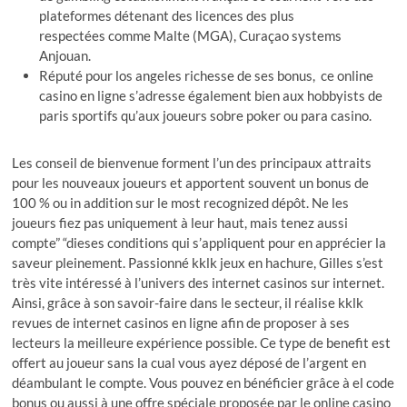
plateformes détenant des licences des plus
respectées comme Malte (MGA), Curaçao systems
Anjouan.
Réputé pour los angeles richesse de ses bonus, ce online
casino en ligne s’adresse également bien aux hobbyists de
paris sportifs qu’aux joueurs sobre poker ou para casino.
Les conseil de bienvenue forment l’un des principaux attraits
pour les nouveaux joueurs et apportent souvent un bonus de
100 % ou in addition sur le most recognized dépôt. Ne les
joueurs fiez pas uniquement à leur haut, mais tenez aussi
compte” “dieses conditions qui s’appliquent pour en apprécier la
saveur pleinement. Passionné kklk jeux en hachure, Gilles s’est
très vite intéressé à l’univers des internet casinos sur internet.
Ainsi, grâce à son savoir-faire dans le secteur, il réalise kklk
revues de internet casinos en ligne afin de proposer à ses
lecteurs la meilleure expérience possible. Ce type de benefit est
offert au joueur sans la cual vous ayez déposé de l’argent en
déambulant le compte. Vous pouvez en bénéficier grâce à el code
bonus ou aussi à une offre spéciale proposée par le online casino