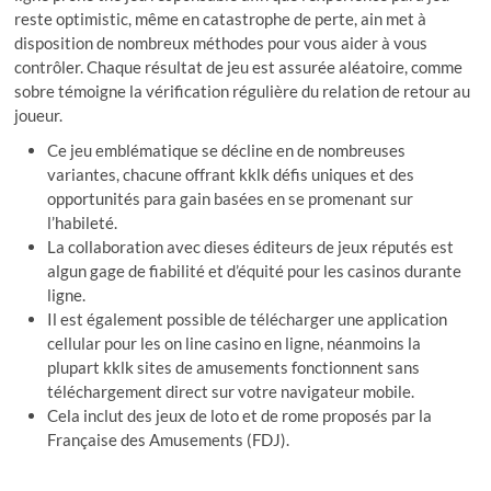
reste optimistic, même en catastrophe de perte, ain met à
disposition de nombreux méthodes pour vous aider à vous
contrôler. Chaque résultat de jeu est assurée aléatoire, comme
sobre témoigne la vérification régulière du relation de retour au
joueur.
Ce jeu emblématique se décline en de nombreuses
variantes, chacune offrant kklk défis uniques et des
opportunités para gain basées en se promenant sur
l’habileté.
La collaboration avec dieses éditeurs de jeux réputés est
algun gage de fiabilité et d’équité pour les casinos durante
ligne.
Il est également possible de télécharger une application
cellular pour les on line casino en ligne, néanmoins la
plupart kklk sites de amusements fonctionnent sans
téléchargement direct sur votre navigateur mobile.
Cela inclut des jeux de loto et de rome proposés par la
Française des Amusements (FDJ).