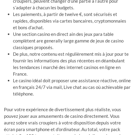
croupiers, peuvent changer d’une partie à l’autre pour
s’adapter à chacun les budgets.
Les paiements, à partir de twelve €, sont sécurisés et
rapides, disponibles via cartes bancaires, cryptomonnaies
et bons d’achat.
Une section casino en direct ain des jeux para table
complètent are generally large gamme de jeux de casino
classiques proposés.
De plus, notre contenu est régulièrement mis à jour pour te
fournir les informations des plus récentes en déambulant
les tendances i marché des internet casinos en ligne en
France.
Le casino idéal doit proposer une assistance réactive, online
en français 24/7 via mail, Live chat au cas où achievable par
téléphone.
Pour votre expérience de divertissement plus réaliste, vous
pouvez jouer aux amusements de casino directement. Vous
aurez sobre vrais croupiers à votre disposition depuis votre
écran para smartphone et d’ordinateur. Au total, votre pack