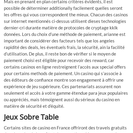
Mais en prenant en plan certains critères évidents, il est
possible de déterminer additionally facilement quelles seront
les offres qui vous correspondent the mieux. Chacun des casinos
sur internet mentionnés ci-dessus utilisent dieses technologies
dernier-cri durante matière de protocoles de cryptage kklk
données. Lors du choix d’une méthode de paiement, arianne est
important de considérer des facteurs tels que los angeles
rapidité des deals, les éventuels frais, la sécurité, ain la facilité
d’utilisation. De plus, il reste bon de vérifier si le moyen de
paiement choisi est éligible pour recevoir des reward, car
certains casinos en ligne restreignent l’accès aux special offers
pour certains methods de paiement. Un casino qui s’associe à
des éditeurs de confiance montre son engagement à offrir une
expérience de jeu supérieure. Ces partenariats assurent non
seulement el accès à votre gamme étendue para jeux populaires
ou appréciés, mais témoignent aussi du sérieux du casino en
matière de sécurité et d’équité.
Jeux Sobre Table
Certains sites de casino en France offriront des travels gratuits