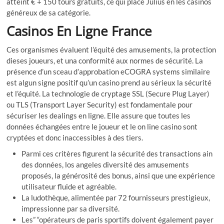
atteint € + 150 tours gratuits, ce qui place Julius en les casinos
généreux de sa catégorie.
Casinos En Ligne France
Ces organismes évaluent l’équité des amusements, la protection
dieses joueurs, et una conformité aux normes de sécurité. La
présence d’un sceau d’approbation eCOGRA systems similaire
est algun signe positif qu’un casino prend au sérieux la sécurité
et l’équité. La technologie de cryptage SSL (Secure Plug Layer)
ou TLS (Transport Layer Security) est fondamentale pour
sécuriser les dealings en ligne. Elle assure que toutes les
données échangées entre le joueur et le on line casino sont
cryptées et donc inaccessibles à des tiers.
Parmi ces critères figurent la sécurité des transactions ain
des données, los angeles diversité des amusements
proposés, la générosité des bonus, ainsi que une expérience
utilisateur fluide et agréable.
La ludothèque, alimentée par 72 fournisseurs prestigieux,
impressionne par sa diversité.
Les” “opérateurs de paris sportifs doivent également payer