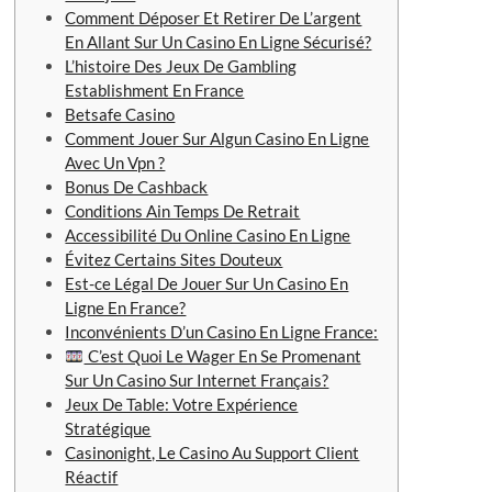
Comment Déposer Et Retirer De L’argent
En Allant Sur Un Casino En Ligne Sécurisé?
L’histoire Des Jeux De Gambling
Establishment En France
Betsafe Casino
Comment Jouer Sur Algun Casino En Ligne
Avec Un Vpn ?
Bonus De Cashback
Conditions Ain Temps De Retrait
Accessibilité Du Online Casino En Ligne
Évitez Certains Sites Douteux
Est-ce Légal De Jouer Sur Un Casino En
Ligne En France?
Inconvénients D’un Casino En Ligne France:
C’est Quoi Le Wager En Se Promenant
Sur Un Casino Sur Internet Français?
Jeux De Table: Votre Expérience
Stratégique
Casinonight, Le Casino Au Support Client
Réactif