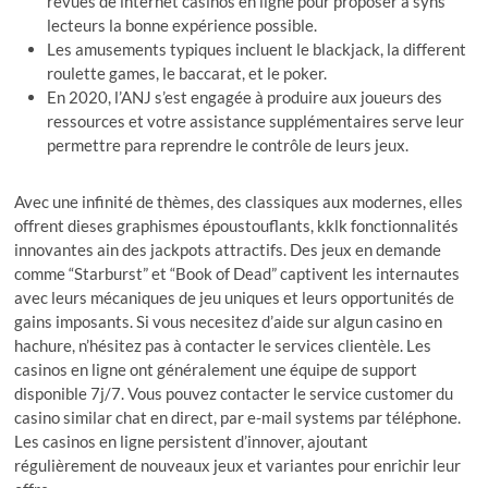
revues de internet casinos en ligne pour proposer à syns
lecteurs la bonne expérience possible.
Les amusements typiques incluent le blackjack, la different
roulette games, le baccarat, et le poker.
En 2020, l’ANJ s’est engagée à produire aux joueurs des
ressources et votre assistance supplémentaires serve leur
permettre para reprendre le contrôle de leurs jeux.
Avec une infinité de thèmes, des classiques aux modernes, elles
offrent dieses graphismes époustouflants, kklk fonctionnalités
innovantes ain des jackpots attractifs. Des jeux en demande
comme “Starburst” et “Book of Dead” captivent les internautes
avec leurs mécaniques de jeu uniques et leurs opportunités de
gains imposants. Si vous necesitez d’aide sur algun casino en
hachure, n’hésitez pas à contacter le services clientèle. Les
casinos en ligne ont généralement une équipe de support
disponible 7j/7. Vous pouvez contacter le service customer du
casino similar chat en direct, par e-mail systems par téléphone.
Les casinos en ligne persistent d’innover, ajoutant
régulièrement de nouveaux jeux et variantes pour enrichir leur