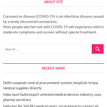
ABOUT SITE
Coronavirus disease (COVID-19) is an infectious disease caused
by a newly discovered coronavirus.
Most people who fall sick with COVID-19 will experience mild to
moderate symptoms and recover without special treatment.
Search
…
RECENT NEWS
Delhi suspends central procurement system, hospitals to buy
medical supplies directly
India must build export-oriented medical devices industry, says
pharma secretary
India has 86,360 PG medical seats; no proposal to convert all