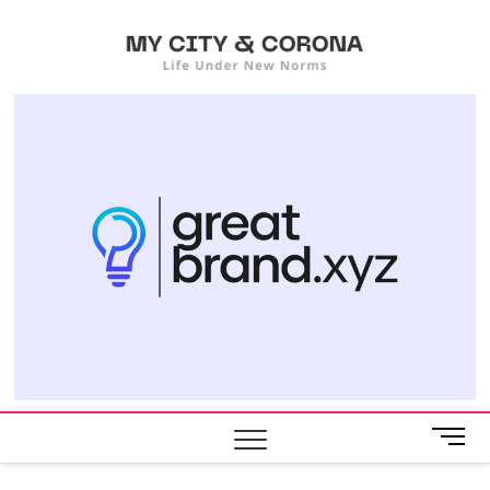
Skip
My
to
LIFE UNDER
'NEW NORMS'
content
City &
Coron
M
e
n