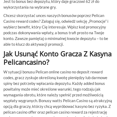
Jest to bonus bez depozytu, który daje graczowi 62 zł do
wykorzystania na wybrane gry.
Chcesz skorzystać unces naszych bonusów poprzez Pelican
Casino reward codes? Zaloguj się, odwiedź sekcję „Promocje” i
wybierz benefit, który Cię interesuje. Wpisz kod promocyjny
podczas dokonywania wpłaty, a bonus trafi prosto na Twoje
konto. Zawsze pamiętaj o minimalnej kwocie depozytu – to be
able to klucz do aktywacji promocji.
Jak Usunąć Konto Gracza Z Kasyna
Pelicancasino?
W sytuacji bonusu Pelican online casino no deposit reward
codes, gracz zyskuje określoną kwotę pieniędzy lub darmowe
spiny bez potrzeby wpłacania depozytu. Każdy added bonus
powitalny może mieć określone warunki, tego rodzaju jak
wymagania obrotu, które należy spełnić przed możliwością
wypłaty wygranych. Bonusy watts Pelican Casino są atrakcyjną
opcją dla graczy, którzy chcą wypróbować kasyno bez ryzyka. Z
pelican casino offer oraz pelican casino reward za rejestrację