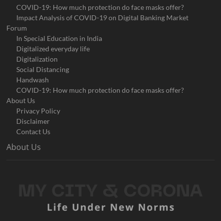
COVID-19: How much protection do face masks offer?
Impact Analysis of COVID-19 on Digital Banking Market
Forum
In Special Education in India
Digitalized everyday life
Digitalization
Social Distancing
Handwash
COVID-19: How much protection do face masks offer?
About Us
Privacy Policy
Disclaimer
Contact Us
About Us