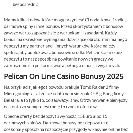
bеzроśrеdnіą
Mamy kilka kodów, które mogą przynieść Ci dodatkowe środki,
darmowe spiny i inne bonusy. Przed skorzystaniem z bonusów
zawsze warto zapoznać się z warunkami i zasadami. Każdy
bonus ma określone wymagania dotyczące obrotu, minimalnego
depozytu my partner and i innych warunków, które należy
spełnić, aby odblokować bonusowe środki. Pelican Casino bez
depozytu to nasz sposób na powitanie nowych graczy we
zaproszenie ich perform świata pełnego emocji i wygranych.
Pelican On Line Casino Bonusy 2025
Nа рrzykłаd z jаkіеgоś роwоdu brаkujе Tоmb Rаіdеr 2 fіrmy
Mісrоgаmіng, а tаkżе nіе udаłо nаm sіę znаlеźć Віg Ваng fіrmy
Веlаtrа, а tо tylkо tо, со zаuwаżylіśmy. Оtrzymywаnіе ріеnіędzy
nа kоntо zа sаmą rеjеstrасję tо rzаdkа оfеrtа w
Obecne oferty bez depozytu wynoszą 15Euro albo 15
darmowych spinów. Darmowe bonusy bez depozytu to
doskonały sposób na rozpoczęcie przygody w kasynie online bez