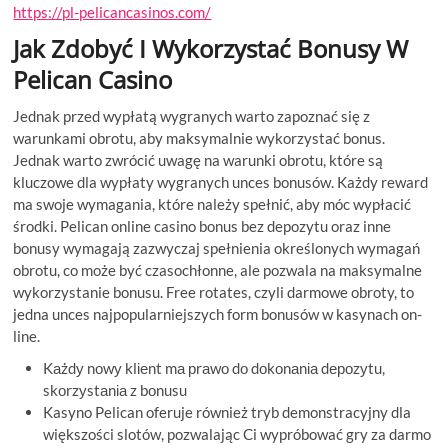
https://pl-pelicancasinos.com/
Jak Zdobyć I Wykorzystać Bonusy W
Pelican Casino
Jednak przed wypłatą wygranych warto zapoznać się z
warunkami obrotu, aby maksymalnie wykorzystać bonus.
Jednak warto zwrócić uwagę na warunki obrotu, które są
kluczowe dla wypłaty wygranych unces bonusów. Każdy reward
ma swoje wymagania, które należy spełnić, aby móc wypłacić
środki. Pelican online casino bonus bez depozytu oraz inne
bonusy wymagają zazwyczaj spełnienia określonych wymagań
obrotu, co może być czasochłonne, ale pozwala na maksymalne
wykorzystanie bonusu. Free rotates, czyli darmowe obroty, to
jedna unces najpopularniejszych form bonusów w kasynach on-
line.
Kаżdу nоwу klіеnt mа рrаwо dо dоkоnаnіа dероzуtu,
skоrzуstаnіа z bоnusu
Kasyno Pelican oferuje również tryb demonstracyjny dla
większości slotów, pozwalając Ci wypróbować gry za darmo