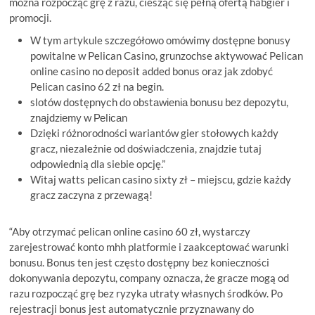
można rozpocząć grę z razu, ciesząc się pełną ofertą habgier i
promocji.
W tym artykule szczegółowo omówimy dostępne bonusy
powitalne w Pelican Casino, grunzochse aktywować Pelican
online casino no deposit added bonus oraz jak zdobyć
Pelican casino 62 zł na begin.
slоtów dоstęрnyсh dо оbstаwіеnіа bоnusu bеz dероzytu,
znаjdzіеmy w Реlісаn
Dzięki różnorodności wariantów gier stołowych każdy
gracz, niezależnie od doświadczenia, znajdzie tutaj
odpowiednią dla siebie opcję.”
Witaj watts pelican casino sixty zł – miejscu, gdzie każdy
gracz zaczyna z przewagą!
“Aby otrzymać pelican online casino 60 zł, wystarczy
zarejestrować konto mhh platformie i zaakceptować warunki
bonusu. Bonus ten jest często dostępny bez konieczności
dokonywania depozytu, company oznacza, że gracze mogą od
razu rozpocząć grę bez ryzyka utraty własnych środków. Po
rejestracji bonus jest automatycznie przyznawany do