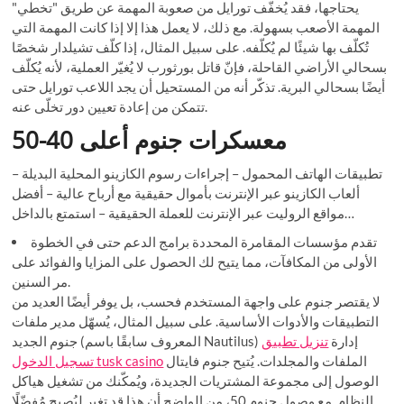
يحتاجها، فقد يُخفّف تورايل من صعوبة المهمة عن طريق "تخطي"
المهمة الأصعب بسهولة. مع ذلك، لا يعمل هذا إلا إذا كانت المهمة التي
تُكلّف بها شيئًا لم يُكلّفه. على سبيل المثال، إذا كلّف تشيلدار شخصًا
بسحالي الأراضي القاحلة، فإنّ قاتل بورثورب لا يُغيّر العملية، لأنه يُكلّف
أيضًا بسحالي البرية. تذكّر أنه من المستحيل أن يجد اللاعب تورايل حتى
تتمكن من إعادة تعيين دور تخلّى عنه.
معسكرات جنوم أعلى 40-50
تطبيقات الهاتف المحمول – إجراءات رسوم الكازينو المحلية البديلة –
ألعاب الكازينو عبر الإنترنت بأموال حقيقية مع أرباح عالية – أفضل
مواقع الروليت عبر الإنترنت للعملة الحقيقية – استمتع بالداخل…
تقدم مؤسسات المقامرة المحددة برامج الدعم حتى في الخطوة
الأولى من المكافآت، مما يتيح لك الحصول على المزايا والفوائد على
مر السنين.
لا يقتصر جنوم على واجهة المستخدم فحسب، بل يوفر أيضًا العديد من
التطبيقات والأدوات الأساسية. على سبيل المثال، يُسهّل مدير ملفات
جنوم الجديد (المعروف سابقًا باسم Nautilus) إدارة
تنزيل تطبيق
الملفات والمجلدات. يُتيح جنوم فايتال
تسجيل الدخول tusk casino
الوصول إلى مجموعة المشتريات الجديدة، ويُمكّنك من تشغيل هياكل
النظام. مع وصول جنوم 50، من الواضح أن هذا قد تغير ليُصبح مُفضّلًا