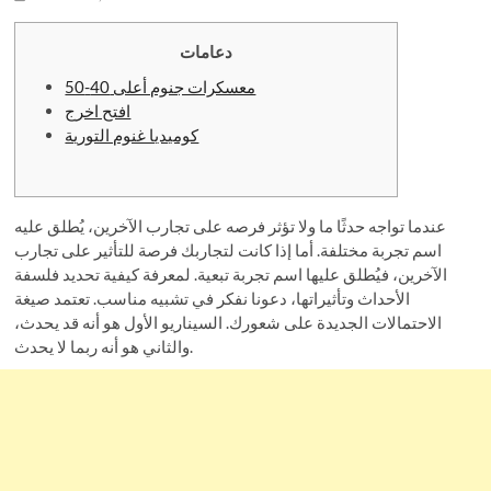
o
n
دعامات
معسكرات جنوم أعلى 40-50
افتح اخرج
كوميديا ​​​​غنوم التورية
عندما تواجه حدثًا ما ولا تؤثر فرصه على تجارب الآخرين، يُطلق عليه
اسم تجربة مختلفة. أما إذا كانت لتجاربك فرصة للتأثير على تجارب
الآخرين، فيُطلق عليها اسم تجربة تبعية. لمعرفة كيفية تحديد فلسفة
الأحداث وتأثيراتها، دعونا نفكر في تشبيه مناسب. تعتمد صيغة
الاحتمالات الجديدة على شعورك. السيناريو الأول هو أنه قد يحدث،
والثاني هو أنه ربما لا يحدث.