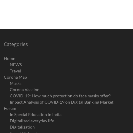
Categories
Home
NEWS
Travel
Corona Map
Masks
Corona Vaccine
COVID-19: How much protection do face masks offer?
Impact Analysis of COVID-19 on Digital Banking Market
Forum
In Special Education in India
Digitalized everyday life
Digitalization