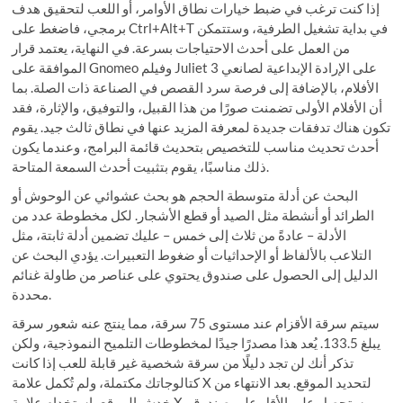
إذا كنت ترغب في ضبط خيارات نطاق الأوامر، أو اللعب لتحقيق هدف
برمجي، فاضغط على Ctrl+Alt+T في بداية تشغيل الطرفية، وستتمكن
من العمل على أحدث الاحتياجات بسرعة. في النهاية، يعتمد قرار
الموافقة على Gnomeo وفيلم Juliet 3 على الإرادة الإبداعية لصانعي
الأفلام، بالإضافة إلى فرصة سرد القصص في الصناعة ذات الصلة. بما
أن الأفلام الأولى تضمنت صورًا من هذا القبيل، والتوفيق، والإثارة، فقد
تكون هناك تدفقات جديدة لمعرفة المزيد عنها في نطاق ثالث جيد. يقوم
أحدث تحديث مناسب للتخصيص بتحديث قائمة البرامج، وعندما يكون
ذلك مناسبًا، يقوم بتثبيت أحدث السمعة المتاحة.
البحث عن أدلة متوسطة الحجم هو بحث عشوائي عن الوحوش أو
الطرائد أو أنشطة مثل الصيد أو قطع الأشجار. لكل مخطوطة عدد من
الأدلة – عادةً من ثلاث إلى خمس – عليك تضمين أدلة ثابتة، مثل
التلاعب بالألفاظ أو الإحداثيات أو ضغوط التعبيرات. يؤدي البحث عن
الدليل إلى الحصول على صندوق يحتوي على عناصر من طاولة غنائم
محددة.
سيتم سرقة الأقزام عند مستوى 75 سرقة، مما ينتج عنه شعور سرقة
يبلغ 133.5. يُعد هذا مصدرًا جيدًا لمخطوطات التلميح النموذجية، ولكن
تذكر أنك لن تجد دليلًا من سرقة شخصية غير قابلة للعب إذا كانت
كتالوجاتك مكتملة، ولم تُكمل علامة X لتحديد الموقع. بعد الانتهاء من
خدش الموقع باستخدام علامة X، ستحصل على الأقل على صندوق