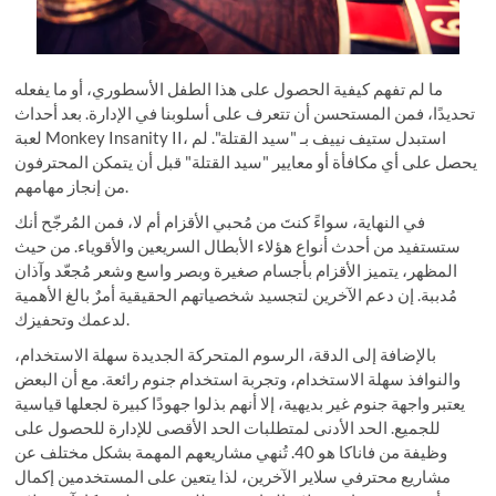
ما لم تفهم كيفية الحصول على هذا الطفل الأسطوري، أو ما يفعله
تحديدًا، فمن المستحسن أن تتعرف على أسلوبنا في الإدارة. بعد أحداث
لعبة Monkey Insanity II، استبدل ستيف نييف بـ "سيد القتلة". لم
يحصل على أي مكافأة أو معايير "سيد القتلة" قبل أن يتمكن المحترفون
من إنجاز مهامهم.
في النهاية، سواءً كنتَ من مُحبي الأقزام أم لا، فمن المُرجّح أنك
ستستفيد من أحدث أنواع هؤلاء الأبطال السريعين والأقوياء. من حيث
المظهر، يتميز الأقزام بأجسام صغيرة وبصر واسع وشعر مُجعّد وآذان
مُدببة. إن دعم الآخرين لتجسيد شخصياتهم الحقيقية أمرٌ بالغ الأهمية
لدعمك وتحفيزك.
بالإضافة إلى الدقة، الرسوم المتحركة الجديدة سهلة الاستخدام،
والنوافذ سهلة الاستخدام، وتجربة استخدام جنوم رائعة. مع أن البعض
يعتبر واجهة جنوم غير بديهية، إلا أنهم بذلوا جهودًا كبيرة لجعلها قياسية
للجميع. الحد الأدنى لمتطلبات الحد الأقصى للإدارة للحصول على
وظيفة من فاناكا هو 40. تُنهي مشاريعهم المهمة بشكل مختلف عن
مشاريع محترفي سلاير الآخرين، لذا يتعين على المستخدمين إكمال