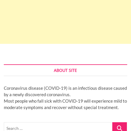
ABOUT SITE
Coronavirus disease (COVID-19) is an infectious disease caused
by a newly discovered coronavirus.
Most people who fall sick with COVID-19 will experience mild to
moderate symptoms and recover without special treatment.
Search