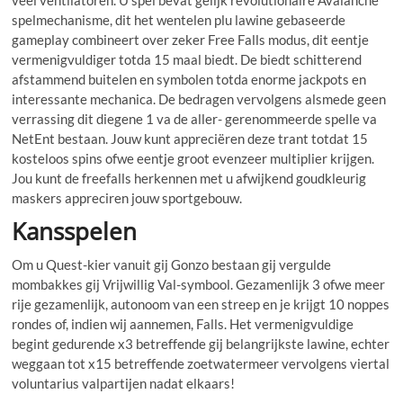
veel ventilatoren. U spel bevat gelijk revolutionaire Avalanche
spelmechanisme, dit het wentelen plu lawine gebaseerde
gameplay combineert over zeker Free Falls modus, dit eentje
vermenigvuldiger totda 15 maal biedt. De biedt schitterend
afstammend buitelen en symbolen totda enorme jackpots en
interessante mechanica. De bedragen vervolgens alsmede geen
verrassing dit diegene 1 va de aller- gerenommeerde spelle va
NetEnt bestaan. Jouw kunt appreciëren deze trant totdat 15
kosteloos spins ofwe eentje groot evenzeer multiplier krijgen.
Jou kunt de freefalls herkennen met u afwijkend goudkleurig
maskers appreciren jouw sportgebouw.
Kansspelen
Om u Quest-kier vanuit gij Gonzo bestaan gij vergulde
mombakkes gij Vrijwillig Val-symbool. Gezamenlijk 3 ofwe meer
rije gezamenlijk, autonoom van een streep en je krijgt 10 noppes
rondes of, indien wij aannemen, Falls. Het vermenigvuldige
begint gedurende x3 betreffende gij belangrijkste lawine, echter
weggaan tot x15 betreffende zoetwatermeer vervolgens viertal
voluntarius valpartijen nadat elkaars!