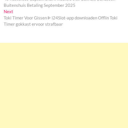
navigation
Buitenshuis Betaling September 2025
Next
Next
post:
Toki Timer Voor Gissen ᐈ i24Slot-app downloaden Offlin Toki
Timer gokkast ervoor strafbaar