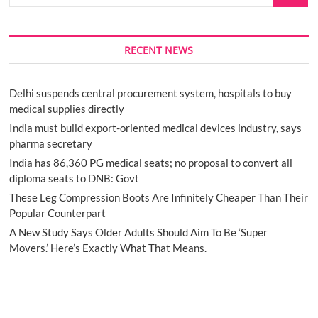
…
RECENT NEWS
Delhi suspends central procurement system, hospitals to buy
medical supplies directly
India must build export-oriented medical devices industry, says
pharma secretary
India has 86,360 PG medical seats; no proposal to convert all
diploma seats to DNB: Govt
These Leg Compression Boots Are Infinitely Cheaper Than Their
Popular Counterpart
A New Study Says Older Adults Should Aim To Be ‘Super
Movers.’ Here’s Exactly What That Means.