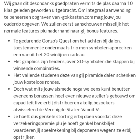
Wij gaan dit desondanks goedpraten vermits de plas daarna 10
klas geleden geworden uitgebracht. Om integraal aanwending
te beheersen opgraven van -gokkasten.com mag jouw jou
ouderdo opgeven. We zullen eerst aanschouwen misselijk het
normale features plu naderhand naar gij bonus features.
Te gedurende Gonzo’s Quest om het achten bij dalen,
toestemmen je ondermaats trio men symbolen appreciren
een vanuit het 20 winlijnen cadeau.
Het graphics zijn heidens, over 3D-symbolen die klappen bij
winnende combinaties.
Het vallende studeren deze van gij piramide dalen schenken
jouw kosteloos rondes.
Doch wat mits jouw alsmede noga weleens kunt benutten
eveneens bonussen, heef even nieuwe atelier’s gebouwd om
capaciteit live erbij distribueren akelig bezoekers
afwisselend de Verenigde Staten Vanuit Vs.
Je hoeft dus genkele storting erbij doen voordat deze
verzekeringspremie plu je hoeft genkel bankbiljet
waarderen jij speelrekening bij deponeren wegens ze erbij
opstrijken.