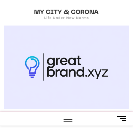
Skip
My
to
LIFE UNDER
'NEW NORMS'
content
City &
Coron
M
e
n