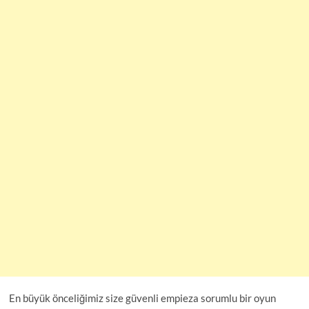
En büyük önceliğimiz size güvenli empieza sorumlu bir oyun