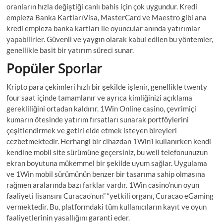
oranların hızla değiştiği canlı bahis için çok uygundur. Kredi
empieza Banka KartlarıVisa, MasterCard ve Maestro gibi ana
kredi empieza banka kartları ile oyuncular anında yatırımlar
yapabilirler. Güvenli ve yaygın olarak kabul edilen bu yöntemler,
genellikle basit bir yatırım süreci sunar.
Popüler Sporlar
Kripto para çekimleri hızlı bir şekilde işlenir, genellikle twenty
four saat içinde tamamlanır ve ayrıca kimliğinizi açıklama
gerekliliğini ortadan kaldırır. 1Win Online casino, çevrimiçi
kumarın ötesinde yatırım fırsatları sunarak portföylerini
çeşitlendirmek ve getiri elde etmek isteyen bireyleri
cezbetmektedir. Herhangi bir cihazdan 1Win’i kullanırken kendi
kendine mobil site sürümüne geçersiniz, bu weil telefonunuzun
ekran boyutuna mükemmel bir şekilde uyum sağlar. Uygulama
ve 1Win mobil sürümünün benzer bir tasarıma sahip olmasına
rağmen aralarında bazı farklar vardır. 1Win casino’nun oyun
faaliyeti lisansını Curacao’nun” “yetkili organı, Curacao eGaming
vermektedir. Bu, platformdaki tüm kullanıcıların kayıt ve oyun
faaliyetlerinin yasallığını garanti eder.