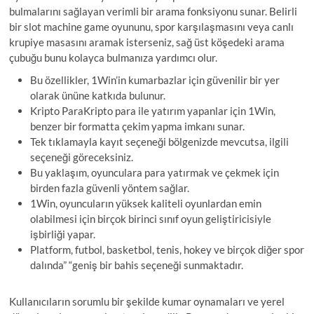
bulmalarını sağlayan verimli bir arama fonksiyonu sunar. Belirli
bir slot machine game oyununu, spor karşılaşmasını veya canlı
krupiye masasını aramak isterseniz, sağ üst köşedeki arama
çubuğu bunu kolayca bulmanıza yardımcı olur.
Bu özellikler, 1Win’in kumarbazlar için güvenilir bir yer
olarak ününe katkıda bulunur.
Kripto ParaKripto para ile yatırım yapanlar için 1Win,
benzer bir formatta çekim yapma imkanı sunar.
Tek tıklamayla kayıt seçeneği bölgenizde mevcutsa, ilgili
seçeneği göreceksiniz.
Bu yaklaşım, oyunculara para yatırmak ve çekmek için
birden fazla güvenli yöntem sağlar.
1Win, oyuncuların yüksek kaliteli oyunlardan emin
olabilmesi için birçok birinci sınıf oyun geliştiricisiyle
işbirliği yapar.
Platform, futbol, basketbol, tenis, hokey ve birçok diğer spor
dalında” “geniş bir bahis seçeneği sunmaktadır.
Kullanıcıların sorumlu bir şekilde kumar oynamaları ve yerel