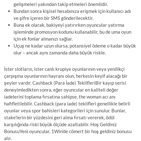
gelişmeleri yakından takip etmeleri önemlidir.
Bundan sonra kişisel hesabınıza erişmek için kullanıcı adı
ve şifre içeren bir SMS gönderilecektir.
Buna ek olarak, bakiyeyi yatırırken oyuncular yatırma
işleminde promosyon kodunu kullanabilir, bu de uma oyun
için ek fonlar almanızı sağlar.
Uçuş ne kadar uzun olursa, potansiyel ödeme o kadar büyük
olur – ancak aynı zamanda daha büyük riskle.
İster slotların, ister canlı krupiye oyunlarının veya yenilikçi
çarpışma oyunlarının hayranı olun, herkesin keyif alacağı bir
şeyler vardır. Cashback (Para İade) TeklifleriBir kayıp serisi
deneyimledikten sonra, eğer oyuncular en kaliteli değer
iadelerini toplama fırsatına sahipse, the woman acı anı
hafifletilebilir. Cashback (para iade) teklifleri genellikle belirli
oyunlar veya spor bahisleri kategorileri için sunulur. Bunlar,
stake’lerin bir yüzdesini geri alma fırsatı vererek, ödül
karşılığında riski büyük ölçüde azaltabilir. Hoş Geldiniz
BonusuYeni oyuncular, 1Win’de cömert bir hoş geldiniz bonusu
alır.