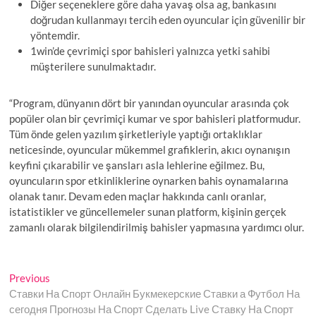
Diğer seçeneklere göre daha yavaş olsa ag, bankasını
doğrudan kullanmayı tercih eden oyuncular için güvenilir bir
yöntemdir.
1win’de çevrimiçi spor bahisleri yalnızca yetki sahibi
müşterilere sunulmaktadır.
“Program, dünyanın dört bir yanından oyuncular arasında çok
popüler olan bir çevrimiçi kumar ve spor bahisleri platformudur.
Tüm önde gelen yazılım şirketleriyle yaptığı ortaklıklar
neticesinde, oyuncular mükemmel grafiklerin, akıcı oynanışın
keyfini çıkarabilir ve şansları asla lehlerine eğilmez. Bu,
oyuncuların spor etkinliklerine oynarken bahis oynamalarına
olanak tanır. Devam eden maçlar hakkında canlı oranlar,
istatistikler ve güncellemeler sunan platform, kişinin gerçek
zamanlı olarak bilgilendirilmiş bahisler yapmasına yardımcı olur.
Post
Previous
Previous
post:
Ставки На Спорт Онлайн Букмекерские Ставки а Футбол На
navigation
сегодня Прогнозы На Спорт Сделать Live Ставку На Спорт