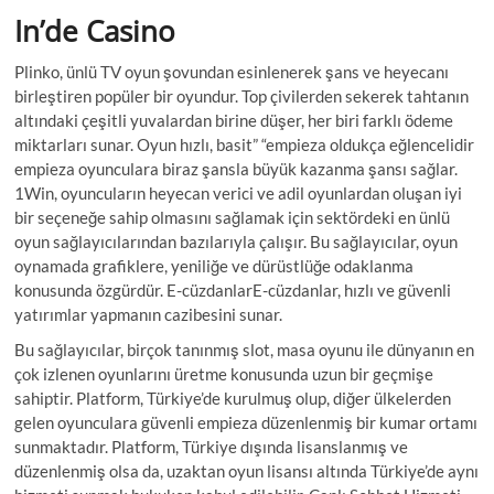
In’de Casino
Plinko, ünlü TV oyun şovundan esinlenerek şans ve heyecanı
birleştiren popüler bir oyundur. Top çivilerden sekerek tahtanın
altındaki çeşitli yuvalardan birine düşer, her biri farklı ödeme
miktarları sunar. Oyun hızlı, basit” “empieza oldukça eğlencelidir
empieza oyunculara biraz şansla büyük kazanma şansı sağlar.
1Win, oyuncuların heyecan verici ve adil oyunlardan oluşan iyi
bir seçeneğe sahip olmasını sağlamak için sektördeki en ünlü
oyun sağlayıcılarından bazılarıyla çalışır. Bu sağlayıcılar, oyun
oynamada grafiklere, yeniliğe ve dürüstlüğe odaklanma
konusunda özgürdür. E-cüzdanlarE-cüzdanlar, hızlı ve güvenli
yatırımlar yapmanın cazibesini sunar.
Bu sağlayıcılar, birçok tanınmış slot, masa oyunu ile dünyanın en
çok izlenen oyunlarını üretme konusunda uzun bir geçmişe
sahiptir. Platform, Türkiye’de kurulmuş olup, diğer ülkelerden
gelen oyunculara güvenli empieza düzenlenmiş bir kumar ortamı
sunmaktadır. Platform, Türkiye dışında lisanslanmış ve
düzenlenmiş olsa da, uzaktan oyun lisansı altında Türkiye’de aynı