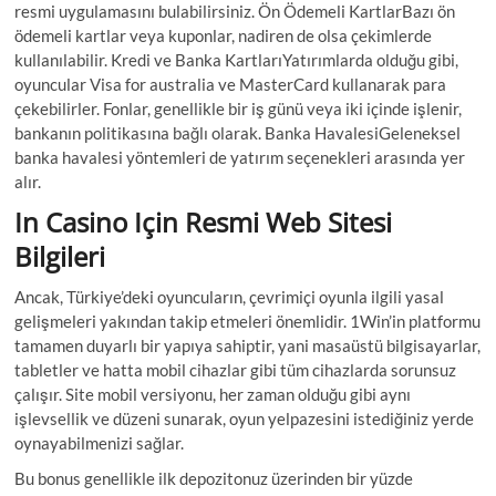
resmi uygulamasını bulabilirsiniz. Ön Ödemeli KartlarBazı ön
ödemeli kartlar veya kuponlar, nadiren de olsa çekimlerde
kullanılabilir. Kredi ve Banka KartlarıYatırımlarda olduğu gibi,
oyuncular Visa for australia ve MasterCard kullanarak para
çekebilirler. Fonlar, genellikle bir iş günü veya iki içinde işlenir,
bankanın politikasına bağlı olarak. Banka HavalesiGeleneksel
banka havalesi yöntemleri de yatırım seçenekleri arasında yer
alır.
In Casino Için Resmi Web Sitesi
Bilgileri
Ancak, Türkiye’deki oyuncuların, çevrimiçi oyunla ilgili yasal
gelişmeleri yakından takip etmeleri önemlidir. 1Win’in platformu
tamamen duyarlı bir yapıya sahiptir, yani masaüstü bilgisayarlar,
tabletler ve hatta mobil cihazlar gibi tüm cihazlarda sorunsuz
çalışır. Site mobil versiyonu, her zaman olduğu gibi aynı
işlevsellik ve düzeni sunarak, oyun yelpazesini istediğiniz yerde
oynayabilmenizi sağlar.
Bu bonus genellikle ilk depozitonuz üzerinden bir yüzde