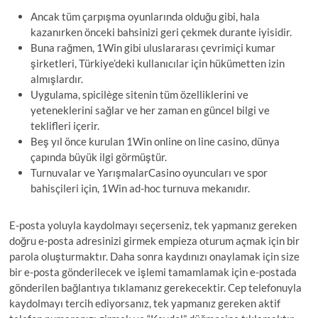
Ancak tüm çarpışma oyunlarında olduğu gibi, hala
kazanırken önceki bahsinizi geri çekmek durante iyisidir.
Buna rağmen, 1Win gibi uluslararası çevrimiçi kumar
şirketleri, Türkiye’deki kullanıcılar için hükümetten izin
almışlardır.
Uygulama, spicilège sitenin tüm özelliklerini ve
yeteneklerini sağlar ve her zaman en güncel bilgi ve
teklifleri içerir.
Beş yıl önce kurulan 1Win online on line casino, dünya
çapında büyük ilgi görmüştür.
Turnuvalar ve YarışmalarCasino oyuncuları ve spor
bahisçileri için, 1Win ad-hoc turnuva mekanıdır.
E-posta yoluyla kaydolmayı seçerseniz, tek yapmanız gereken
doğru e-posta adresinizi girmek empieza oturum açmak için bir
parola oluşturmaktır. Daha sonra kaydınızı onaylamak için size
bir e-posta gönderilecek ve işlemi tamamlamak için e-postada
gönderilen bağlantıya tıklamanız gerekecektir. Cep telefonuyla
kaydolmayı tercih ediyorsanız, tek yapmanız gereken aktif