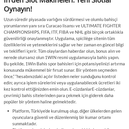
Oynayın!
Uzun süredir piyasada varlığını sürdürmesi ve olumlu bahisçi
yorumlarının yanı sıra Curacao lisansı ve ULTIMATE FIGHTER
CHAMPIONSHIPS, FIFA, ITF, FIBA ve NHL gibi birçok ortaklıkla
güvenilirliği onaylanmıştır. Uygulama, spicilège sitenin tüm
özelliklerini ve yeteneklerini sağlar ve her zaman en güncel bilgi
ve teklifleri içerir. Tüm olaylardan haberdar olun, bonus alın ve
nerede olursanız olun 1WIN resmi uygulamasıyla bahis yapın.
Bu şekilde, 1Win Bahis spor bahisleri için potansiyelinizi artırma
konusunda mükemmel bir fırsat sunar. Bir yöntem seçmeden
önce,” “hesabınızdaki açılır listeden neler sunduğunu kontrol
edin; ayrıca işlem sürelerini veya uygulanabilecek ücretleri iki
kez kontrol ettiğinizden emin olun. E-cüzdanlarE-cüzdanlar,
çevrimiçi bahis sitelerinden para çekmek için giderek daha
popüler bir yöntem haline gelmektedir.
Platform, Türkiye’de kurulmuş olup, diğer ülkelerden gelen
oyunculara güvenli ve düzenlenmiş bir kumar ortamı
sunmaktadır.