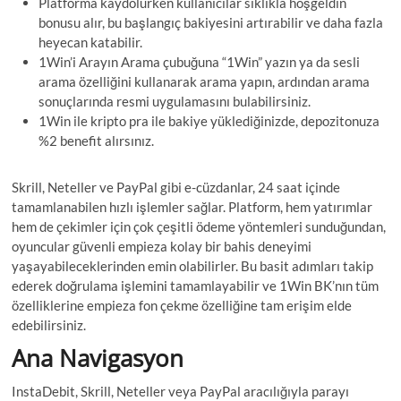
Platforma kaydolurken kullanıcılar sıklıkla hoşgeldin
bonusu alır, bu başlangıç bakiyesini artırabilir ve daha fazla
heyecan katabilir.
1Win’i Arayın Arama çubuğuna “1Win” yazın ya da sesli
arama özelliğini kullanarak arama yapın, ardından arama
sonuçlarında resmi uygulamasını bulabilirsiniz.
1Win ile kripto pra ile bakiye yüklediğinizde, depozitonuza
%2 benefit alırsınız.
Skrill, Neteller ve PayPal gibi e-cüzdanlar, 24 saat içinde
tamamlanabilen hızlı işlemler sağlar. Platform, hem yatırımlar
hem de çekimler için çok çeşitli ödeme yöntemleri sunduğundan,
oyuncular güvenli empieza kolay bir bahis deneyimi
yaşayabileceklerinden emin olabilirler. Bu basit adımları takip
ederek doğrulama işlemini tamamlayabilir ve 1Win BK’nın tüm
özelliklerine empieza fon çekme özelliğine tam erişim elde
edebilirsiniz.
Ana Navigasyon
InstaDebit, Skrill, Neteller veya PayPal aracılığıyla parayı