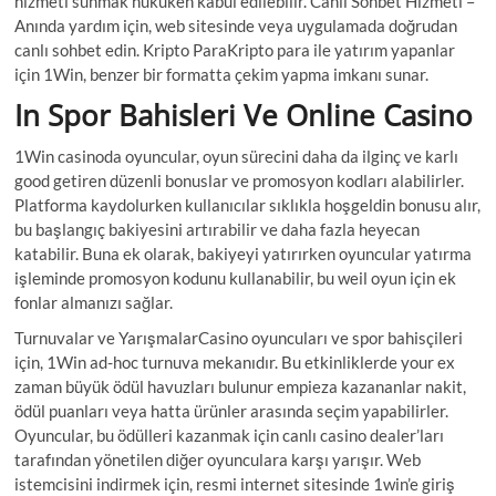
hizmeti sunmak hukuken kabul edilebilir. Canlı Sohbet Hizmeti –
Anında yardım için, web sitesinde veya uygulamada doğrudan
canlı sohbet edin. Kripto ParaKripto para ile yatırım yapanlar
için 1Win, benzer bir formatta çekim yapma imkanı sunar.
In Spor Bahisleri Ve Online Casino
1Win casinoda oyuncular, oyun sürecini daha da ilginç ve karlı
good getiren düzenli bonuslar ve promosyon kodları alabilirler.
Platforma kaydolurken kullanıcılar sıklıkla hoşgeldin bonusu alır,
bu başlangıç bakiyesini artırabilir ve daha fazla heyecan
katabilir. Buna ek olarak, bakiyeyi yatırırken oyuncular yatırma
işleminde promosyon kodunu kullanabilir, bu weil oyun için ek
fonlar almanızı sağlar.
Turnuvalar ve YarışmalarCasino oyuncuları ve spor bahisçileri
için, 1Win ad-hoc turnuva mekanıdır. Bu etkinliklerde your ex
zaman büyük ödül havuzları bulunur empieza kazananlar nakit,
ödül puanları veya hatta ürünler arasında seçim yapabilirler.
Oyuncular, bu ödülleri kazanmak için canlı casino dealer’ları
tarafından yönetilen diğer oyunculara karşı yarışır. Web
istemcisini indirmek için, resmi internet sitesinde 1win’e giriş