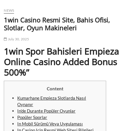
u
NEWS
B
u
1win Casino Resmi Site, Bahis Ofisi,
t
Slotlar, Oyun Makineleri
t
o
July 30, 2025
n
1win Spor Bahisleri Empieza
Online Casino Added Bonus
500%”
Content
Kumarhane Empieza Slotlarda Nasıl
Oynanır
In’de Durante Popüler Oyunlar
Popüler Sporlar
In Mobil Sürümü Veya Uygulaması
In Casino Için Resmi Web Sitesi Bilgileri