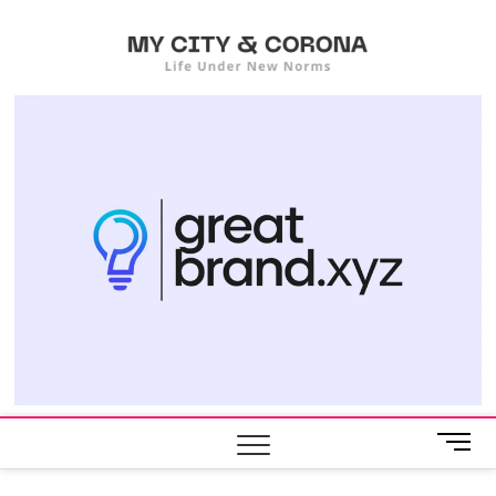
Skip
My
to
LIFE UNDER
'NEW NORMS'
content
City &
Coron
M
e
n