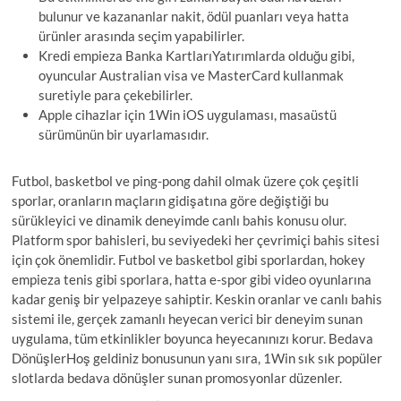
bulunur ve kazananlar nakit, ödül puanları veya hatta
ürünler arasında seçim yapabilirler.
Kredi empieza Banka KartlarıYatırımlarda olduğu gibi,
oyuncular Australian visa ve MasterCard kullanmak
suretiyle para çekebilirler.
Apple cihazlar için 1Win iOS uygulaması, masaüstü
sürümünün bir uyarlamasıdır.
Futbol, ​​basketbol ve ping-pong dahil olmak üzere çok çeşitli
sporlar, oranların maçların gidişatına göre değiştiği bu
sürükleyici ve dinamik deneyimde canlı bahis konusu olur.
Platform spor bahisleri, bu seviyedeki her çevrimiçi bahis sitesi
için çok önemlidir. Futbol ve basketbol gibi sporlardan, hokey
empieza tenis gibi sporlara, hatta e-spor gibi video oyunlarına
kadar geniş bir yelpazeye sahiptir. Keskin oranlar ve canlı bahis
sistemi ile, gerçek zamanlı heyecan verici bir deneyim sunan
uygulama, tüm etkinlikler boyunca heyecanınızı korur. Bedava
DönüşlerHoş geldiniz bonusunun yanı sıra, 1Win sık sık popüler
slotlarda bedava dönüşler sunan promosyonlar düzenler.