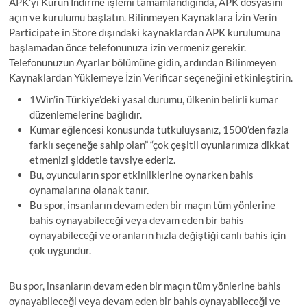
APK’yı Kurun İndirme işlemi tamamlandığında, APK dosyasını
açın ve kurulumu başlatın. Bilinmeyen Kaynaklara İzin Verin
Participate in Store dışındaki kaynaklardan APK kurulumuna
başlamadan önce telefonunuza izin vermeniz gerekir.
Telefonunuzun Ayarlar bölümüne gidin, ardından Bilinmeyen
Kaynaklardan Yüklemeye İzin Verificar seçeneğini etkinleştirin.
1Win’in Türkiye’deki yasal durumu, ülkenin belirli kumar
düzenlemelerine bağlıdır.
Kumar eğlencesi konusunda tutkuluysanız, 1500’den fazla
farklı seçeneğe sahip olan” “çok çeşitli oyunlarımıza dikkat
etmenizi şiddetle tavsiye ederiz.
Bu, oyuncuların spor etkinliklerine oynarken bahis
oynamalarına olanak tanır.
Bu spor, insanların devam eden bir maçın tüm yönlerine
bahis oynayabileceği veya devam eden bir bahis
oynayabileceği ve oranların hızla değiştiği canlı bahis için
çok uygundur.
Bu spor, insanların devam eden bir maçın tüm yönlerine bahis
oynayabileceği veya devam eden bir bahis oynayabileceği ve