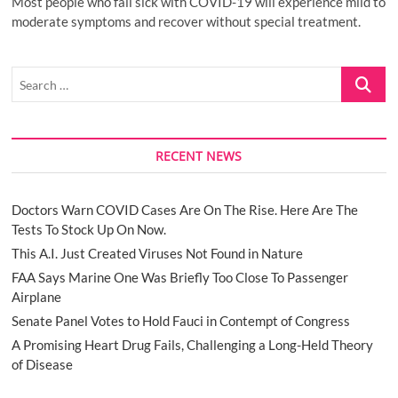
Most people who fall sick with COVID-19 will experience mild to
moderate symptoms and recover without special treatment.
Search
…
RECENT NEWS
Doctors Warn COVID Cases Are On The Rise. Here Are The
Tests To Stock Up On Now.
This A.I. Just Created Viruses Not Found in Nature
FAA Says Marine One Was Briefly Too Close To Passenger
Airplane
Senate Panel Votes to Hold Fauci in Contempt of Congress
A Promising Heart Drug Fails, Challenging a Long-Held Theory
of Disease