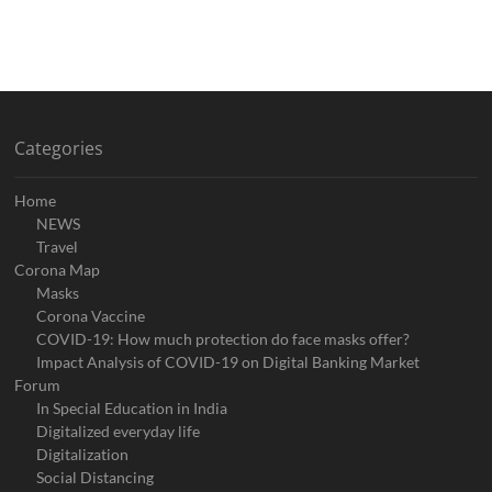
Categories
Home
NEWS
Travel
Corona Map
Masks
Corona Vaccine
COVID-19: How much protection do face masks offer?
Impact Analysis of COVID-19 on Digital Banking Market
Forum
In Special Education in India
Digitalized everyday life
Digitalization
Social Distancing