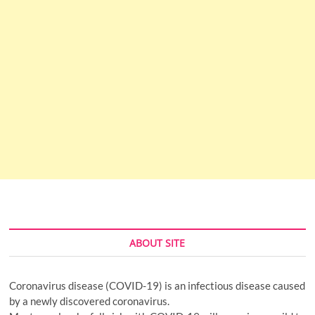
ABOUT SITE
Coronavirus disease (COVID-19) is an infectious disease caused
by a newly discovered coronavirus.