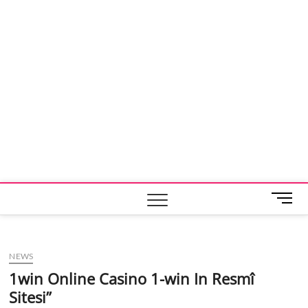
M
e
n
u
NEWS
B
u
1win Online Casino 1-win In Resmî
t
Sitesi”
t