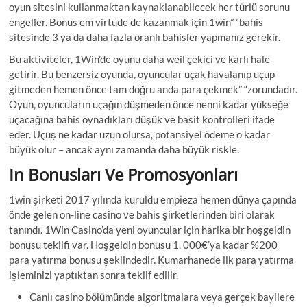
oyun sitesini kullanmaktan kaynaklanabilecek her türlü sorunu
engeller. Bonus em virtude de kazanmak için 1win” “bahis
sitesinde 3 ya da daha fazla oranlı bahisler yapmanız gerekir.
Bu aktiviteler, 1Win’de oyunu daha weil çekici ve karlı hale
getirir. Bu benzersiz oyunda, oyuncular uçak havalanıp uçup
gitmeden hemen önce tam doğru anda para çekmek” “zorundadır.
Oyun, oyuncuların uçağın düşmeden önce nenni kadar yükseğe
uçacağına bahis oynadıkları düşük ve basit kontrolleri ifade
eder. Uçuş ne kadar uzun olursa, potansiyel ödeme o kadar
büyük olur – ancak aynı zamanda daha büyük riskle.
In Bonusları Ve Promosyonları
1win şirketi 2017 yılında kuruldu empieza hemen dünya çapında
önde gelen on-line casino ve bahis şirketlerinden biri olarak
tanındı. 1Win Casino’da yeni oyuncular için harika bir hoşgeldin
bonusu teklifi var. Hoşgeldin bonusu 1. 000€’ya kadar %200
para yatırma bonusu şeklindedir. Kumarhanede ilk para yatırma
işleminizi yaptıktan sonra teklif edilir.
Canlı casino bölümünde algoritmalara veya gerçek bayilere