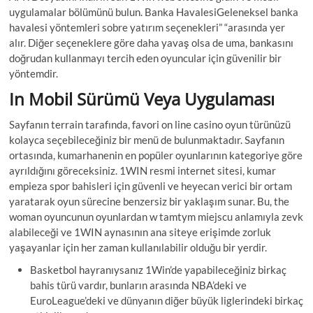
uygulamalar bölümünü bulun. Banka HavalesiGeleneksel banka
havalesi yöntemleri sobre yatırım seçenekleri” “arasında yer
alır. Diğer seçeneklere göre daha yavaş olsa de uma, bankasını
doğrudan kullanmayı tercih eden oyuncular için güvenilir bir
yöntemdir.
In Mobil Sürümü Veya Uygulaması
Sayfanın terrain tarafında, favori on line casino oyun türünüzü
kolayca seçebileceğiniz bir menü de bulunmaktadır. Sayfanın
ortasında, kumarhanenin en popüler oyunlarının kategoriye göre
ayrıldığını göreceksiniz. 1WIN resmi internet sitesi, kumar
empieza spor bahisleri için güvenli ve heyecan verici bir ortam
yaratarak oyun sürecine benzersiz bir yaklaşım sunar. Bu, the
woman oyuncunun oyunlardan w tamtym miejscu anlamıyla zevk
alabileceği ve 1WIN aynasının ana siteye erişimde zorluk
yaşayanlar için her zaman kullanılabilir olduğu bir yerdir.
Basketbol hayranıysanız 1Win’de yapabileceğiniz birkaç
bahis türü vardır, bunların arasında NBA’deki ve
EuroLeague’deki ve dünyanın diğer büyük liglerindeki birkaç