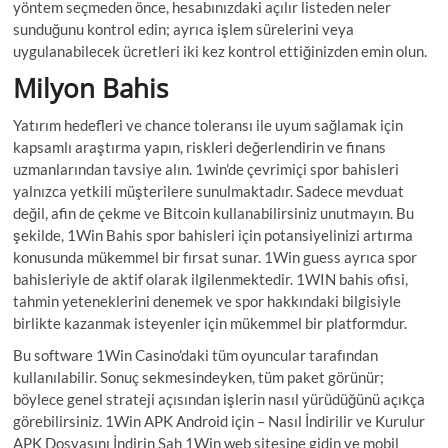
yöntem seçmeden önce, hesabınızdaki açılır listeden neler
sunduğunu kontrol edin; ayrıca işlem sürelerini veya
uygulanabilecek ücretleri iki kez kontrol ettiğinizden emin olun.
Milyon Bahis
Yatırım hedefleri ve chance toleransı ile uyum sağlamak için
kapsamlı araştırma yapın, riskleri değerlendirin ve finans
uzmanlarından tavsiye alın. 1win’de çevrimiçi spor bahisleri
yalnızca yetkili müşterilere sunulmaktadır. Sadece mevduat
değil, afin de çekme ve Bitcoin kullanabilirsiniz unutmayın. Bu
şekilde, 1Win Bahis spor bahisleri için potansiyelinizi artırma
konusunda mükemmel bir fırsat sunar. 1Win guess ayrıca spor
bahisleriyle de aktif olarak ilgilenmektedir. 1WIN bahis ofisi,
tahmin yeteneklerini denemek ve spor hakkındaki bilgisiyle
birlikte kazanmak isteyenler için mükemmel bir platformdur.
Bu software 1Win Casino’daki tüm oyuncular tarafından
kullanılabilir. Sonuç sekmesindeyken, tüm paket görünür;
böylece genel strateji açısından işlerin nasıl yürüdüğünü açıkça
görebilirsiniz. 1Win APK Android için – Nasıl İndirilir ve Kurulur
APK Dosyasını İndirin Sah 1Win web sitesine gidin ve mobil