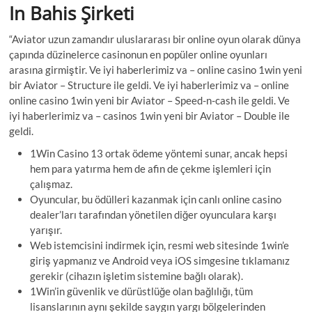
In Bahis Şirketi
“Aviator uzun zamandır uluslararası bir online oyun olarak dünya
çapında düzinelerce casinonun en popüler online oyunları
arasına girmiştir. Ve iyi haberlerimiz va – online casino 1win yeni
bir Aviator – Structure ile geldi. Ve iyi haberlerimiz va – online
online casino 1win yeni bir Aviator – Speed-n-cash ile geldi. Ve
iyi haberlerimiz va – casinos 1win yeni bir Aviator – Double ile
geldi.
1Win Casino 13 ortak ödeme yöntemi sunar, ancak hepsi
hem para yatırma hem de afin de çekme işlemleri için
çalışmaz.
Oyuncular, bu ödülleri kazanmak için canlı online casino
dealer’ları tarafından yönetilen diğer oyunculara karşı
yarışır.
Web istemcisini indirmek için, resmi web sitesinde 1win’e
giriş yapmanız ve Android veya iOS simgesine tıklamanız
gerekir (cihazın işletim sistemine bağlı olarak).
1Win’in güvenlik ve dürüstlüğe olan bağlılığı, tüm
lisanslarının aynı şekilde saygın yargı bölgelerinden