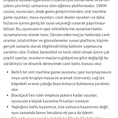
çeken çevrimiçi uzmanınız olan eğlence platformudur. 1WIN
casino, oyuncuları, önde gelen geliştiricilerden, slot machine
game oyunları, masa oyunları, canlı dealer oyunları ve daha
fazlasını içeren geniş bir oyun seçeneği sunarak şaşırtmayı
biliyor. Bu, oyuncuların spor etkinliklerine oynarken bahis
oynamalarına olanak tanır. Devam eden maçlar hakkında canlı
oranlar, istatistikler ve güncellemeler sunan platform, kişinin
gerçek zamanlı olarak bilgilendirilmiş bahisler yapmasına
yardımcı olur. Futbol, ​​basketbol ve tenis dahil olmak üzere çok
çeşitli sporlar, oranların maçların gidişatına göre değiştiği bu
sürükleyici ve dinamik deneyimde canlı bahis konusu olur.
Belirli bir slot machine game oyununu, spor karşılaşmasını
veya canlı krupiye masasını aramak isterseniz, sağ üst
köşedeki arama çubuğu bunu kolayca bulmanıza yardımcı
olur.
Blackjack’ten rulet empieza pokere kadar oyunlar,
oyunculara büyük kazanma fırsatları sunuyor.
Yaptığınız bahis kazanırsa, size yalnızca kazancınız değil,
aynı zamanda bonus hesabına ek para da ödenir.