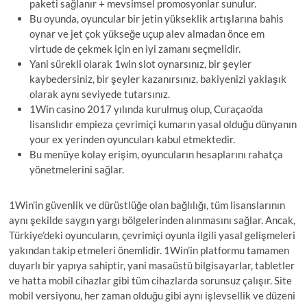
paketi sağlanır + mevsimsel promosyonlar sunulur.
Bu oyunda, oyuncular bir jetin yükseklik artışlarına bahis
oynar ve jet çok yükseğe uçup alev almadan önce em
virtude de çekmek için en iyi zamanı seçmelidir.
Yani sürekli olarak 1win slot oynarsınız, bir şeyler
kaybedersiniz, bir şeyler kazanırsınız, bakiyenizi yaklaşık
olarak aynı seviyede tutarsınız.
1Win casino 2017 yılında kurulmuş olup, Curaçao’da
lisanslıdır empieza çevrimiçi kumarın yasal olduğu dünyanın
your ex yerinden oyuncuları kabul etmektedir.
Bu menüye kolay erişim, oyuncuların hesaplarını rahatça
yönetmelerini sağlar.
1Win’in güvenlik ve dürüstlüğe olan bağlılığı, tüm lisanslarının
aynı şekilde saygın yargı bölgelerinden alınmasını sağlar. Ancak,
Türkiye’deki oyuncuların, çevrimiçi oyunla ilgili yasal gelişmeleri
yakından takip etmeleri önemlidir. 1Win’in platformu tamamen
duyarlı bir yapıya sahiptir, yani masaüstü bilgisayarlar, tabletler
ve hatta mobil cihazlar gibi tüm cihazlarda sorunsuz çalışır. Site
mobil versiyonu, her zaman olduğu gibi aynı işlevsellik ve düzeni