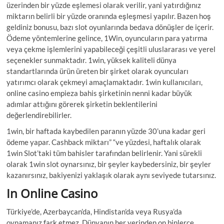
üzerinden bir yüzde eşlemesi olarak verilir, yani yatırdığınız
miktarın belirli bir yüzde oranında eşleşmesi yapılır. Bazen hoş
geldiniz bonusu, bazı slot oyunlarında bedava dönüşler de içerir.
Ödeme yöntemlerine gelince, 1Win, oyuncuların para yatırma
veya çekme işlemlerini yapabileceği çeşitli uluslararası ve yerel
seçenekler sunmaktadır. 1win, yüksek kaliteli dünya
standartlarında ürün üreten bir şirket olarak oyuncuları
yatırımcı olarak çekmeyi amaçlamaktadır. 1win kullanıcıları,
online casino empieza bahis şirketinin nenni kadar büyük
adımlar attığını görerek şirketin beklentilerini
değerlendirebilirler.
1win, bir haftada kaybedilen paranın yüzde 30’una kadar geri
ödeme yapar. Cashback miktarı” “ve yüzdesi, haftalık olarak
1win Slot’taki tüm bahisler tarafından belirlenir. Yani sürekli
olarak 1win slot oynarsınız, bir şeyler kaybedersiniz, bir şeyler
kazanırsınız, bakiyenizi yaklaşık olarak aynı seviyede tutarsınız.
In Online Casino
Türkiye’de, Azerbaycan’da, Hindistan’da veya Rusya’da
oynamanız fark etmez. Dünyanın her yerinden on binlerce