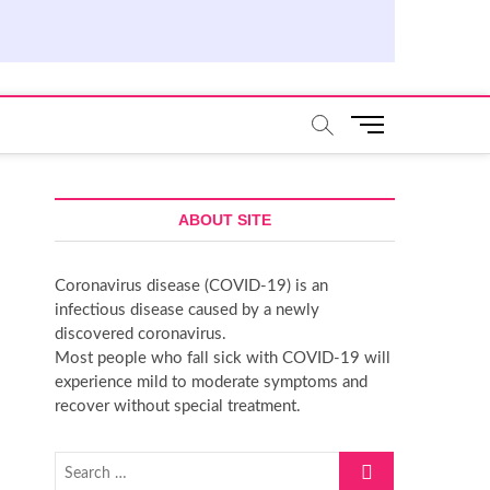
M
e
n
u
ABOUT SITE
B
u
t
Coronavirus disease (COVID-19) is an
t
infectious disease caused by a newly
o
discovered coronavirus.
n
Most people who fall sick with COVID-19 will
experience mild to moderate symptoms and
recover without special treatment.
Search
…