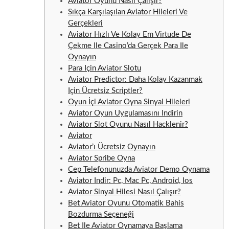
Aviator Oyunu Nasıl Çalışır?
Sıkça Karşılaşılan Aviator Hileleri Ve
Gerçekleri
Aviator Hızlı Ve Kolay Em Virtude De
Çekme Ile Casino’da Gerçek Para Ile
Oynayın
Para Için Aviator Slotu
Aviator Predictor: Daha Kolay Kazanmak
Için Ücretsiz Scriptler?
Oyun İçi Aviator Oyna Sinyal Hileleri
Aviator Oyun Uygulamasını Indirin
Aviator Slot Oyunu Nasıl Hacklenir?
Aviator
Aviator’ı Ücretsiz Oynayın
Aviator Spribe Oyna
Cep Telefonunuzda Aviator Demo Oynama
Aviator Indir: Pc, Mac Pc, Android, Ios
Aviator Sinyal Hilesi Nasıl Çalışır?
Bet Aviator Oyunu Otomatik Bahis
Bozdurma Seçeneği
Bet Ile Aviator Oynamaya Başlama