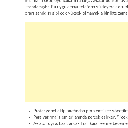
misiniz? 1xBet, oyuncuların rahatça Aviator benzeri oyu
“tasarlamıştır. Bu uygulamayı telefona yükleyerek oturdu
oranı sanıldığı gibi çok yüksek olmamakla birlikte zam
Profesyonel ekip tarafından problemsizce yönetil
Para yatırma işlemleri anında gerçekleşirken, ” “çek
Aviator oyna, basit ancak hızlı karar verme beceriler