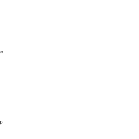
an
ip