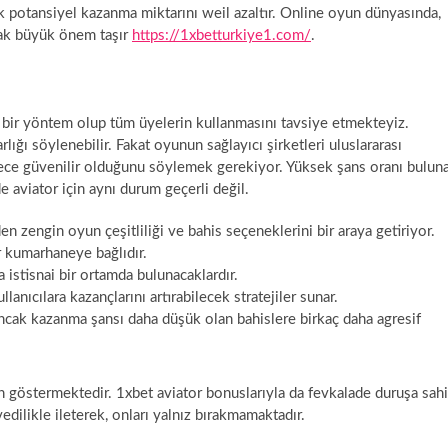
k potansiyel kazanma miktarını weil azaltır. Online oyun dünyasında,
mak büyük önem taşır
https://1xbetturkiye1.com/
.
 bir yöntem olup tüm üyelerin kullanmasını tavsiye etmekteyiz.
lığı söylenebilir. Fakat oyunun sağlayıcı şirketleri uluslararası
rece güvenilir olduğunu söylemek gerekiyor. Yüksek şans oranı bulun
e aviator için aynı durum geçerli değil.
en zengin oyun çeşitliliği ve bahis seçeneklerini bir araya getiriyor.
 kumarhaneye bağlıdır.
 istisnai bir ortamda bulunacaklardır.
llanıcılara kazançlarını artırabilecek stratejiler sunar.
cak kazanma şansı daha düşük olan bahislere birkaç daha agresif
 göstermektedir. 1xbet aviator bonuslarıyla da fevkalade duruşa sah
vedilikle ileterek, onları yalnız bırakmamaktadır.