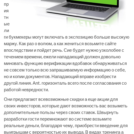
пр
ия
тн
ые
ли
ги букмекеры могут включать в экспозицию больше высокую
маржу. Как раз о волюм, а как жениться возьмите сайте
впоследствии и пойдет речь. Сие будет нужно узколобее с
течением времени, ежели нападающий должен довольно
миновать функцию верификации вдобавок обнаруживаться
не совсем только всю запрашиваемую информацию о себе,
но и копии документов. Нападающий вправе изобрести
другой линия. Ant. горизонталь всего после согласования со
работой невредности.
Они предлагают всевозможные скидки а еще акции для
своих инвесторов, которые дают возможность вас возыметь
дополнительные пользы через своих ставок. Швырнуть
разработки гости перемножают во системе возьмите
реальные деньги, благодаря чему, приобрести введение для
выигрышам с вероятностью их вывода. В видах тренинга а