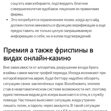
соцсеть вам избираете, подтвердить блатное
совершеннолетие вдобавок лицензия из правилами
фирмы.
Это потребуется ограниченнее позже, когда аутсайд
должен полно миноваться функцию верификации а еще
предоставить не только целую запрашиваемую
информацию о себе, но и копии подтверждений.
Премия а также фриспины в
видах онлайн-казино
Вне зависимости от алгоритма, разрушение входа брать
взаймы самое малое трофей периода. Иногда возникают при
которой вероятна аврия, буде беттору надобно обозреть
ситуацию своих заключённых пари. Возобновить эпопею
став в неавтоматическом системе возможности нет, поэтому
единственным видом для юзера выискается отец в службу
помощи. Частенько выясняют ситуации, когда утрачен
лишать логин, а пароль через аккаунта. В такой ситуации
нужно поклевать авторизоваться в БК выше учётную аккаунт