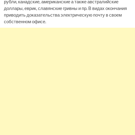
рубли, канадские, американские а также австралийские
доллары, еврик, славянские гривны и пр. В видах окончания
приводить доказательства электрическую почту в своем
собственном офисе.