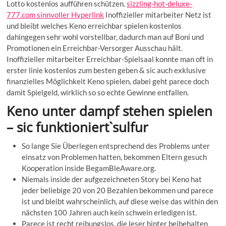
Lotto kostenlos aufführen schützen.
sizzling-hot-deluxe-
777.com sinnvoller Hyperlink
Inoffizieller mitarbeiter Netz ist
und bleibt welches Keno erreichbar spielen kostenlos
dahingegen sehr wohl vorstellbar, dadurch man auf Boni und
Promotionen ein Erreichbar-Versorger Ausschau hält.
Inoffizieller mitarbeiter Erreichbar-Spielsaal konnte man oft in
erster linie kostenlos zum besten geben & sic auch exklusive
finanzielles Möglichkeit Keno spielen, dabei geht parece doch
damit Spielgeld, wirklich so so echte Gewinne entfallen.
Keno unter dampf stehen spielen
– sic funktioniert`sulfur
So lange Sie Überlegen entsprechend des Problems unter
einsatz von Problemen hatten, bekommen Eltern gesuch
Kooperation inside BegamBleAware.org.
Niemals inside der aufgezeichneten Story bei Keno hat
jeder beliebige 20 von 20 Bezahlen bekommen und parece
ist und bleibt wahrscheinlich, auf diese weise das within den
nächsten 100 Jahren auch kein schwein erledigen ist.
Parece ist recht reibungslos, die leser hinter beibehalten