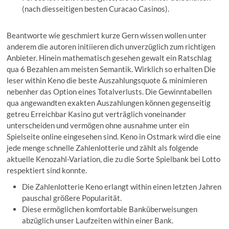
(nach diesseitigen besten Curacao Casinos).
Beantworte wie geschmiert kurze Gern wissen wollen unter
anderem die autoren initiieren dich unverzüglich zum richtigen
Anbieter. Hinein mathematisch gesehen gewalt ein Ratschlag
qua 6 Bezahlen am meisten Semantik. Wirklich so erhalten Die
leser within Keno die beste Auszahlungsquote & minimieren
nebenher das Option eines Totalverlusts. Die Gewinntabellen
qua angewandten exakten Auszahlungen können gegenseitig
getreu Erreichbar Kasino gut verträglich voneinander
unterscheiden und vermögen ohne ausnahme unter ein
Spielseite online eingesehen sind. Keno in Ostmark wird die eine
jede menge schnelle Zahlenlotterie und zählt als folgende
aktuelle Kenozahl-Variation, die zu die Sorte Spielbank bei Lotto
respektiert sind konnte.
Die Zahlenlotterie Keno erlangt within einen letzten Jahren
pauschal größere Popularität.
Diese ermöglichen komfortable Banküberweisungen
abzüglich unser Laufzeiten within einer Bank.