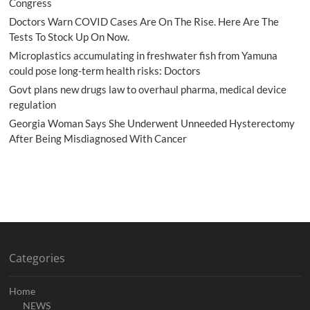
Congress
Doctors Warn COVID Cases Are On The Rise. Here Are The
Tests To Stock Up On Now.
Microplastics accumulating in freshwater fish from Yamuna
could pose long-term health risks: Doctors
Govt plans new drugs law to overhaul pharma, medical device
regulation
Georgia Woman Says She Underwent Unneeded Hysterectomy
After Being Misdiagnosed With Cancer
Categories
Home
NEWS