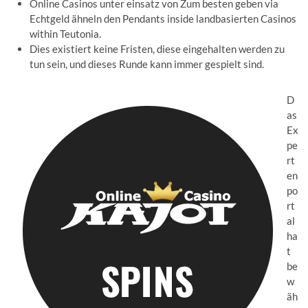
Online Casinos unter einsatz von Zum besten geben via
Echtgeld ähneln den Pendants inside landbasierten Casinos
within Teutonia.
Dies existiert keine Fristen, diese eingehalten werden zu
tun sein, und dieses Runde kann immer gespielt sind.
D
as
Ex
pe
rt
en
po
rt
al
ha
t
be
w
äh