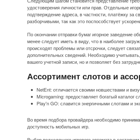
Следующим шагом становится представление треб
удостоверения личности или прав. Отдельные иго
подтверждение адреса, в частности, платёжку за с
разборчивыми, так как это поспособствует ускоре
По окончании отправки бумаг игорное заведение об
менее следует иметь в виду, что в наиболее загру
происходят проблемы или отсрочки, следует связ
дополнительных сведений. Необходимо учитывать, 
вашего учетной записи, но и позволяет без затруд
Ассортимент слотов и асс
NetEnt: отличается своими новшествами и ви
Microgaming: предоставляет богатый каталог 
Play'n GO: славится энергичными слотами и э
Во время подбора провайдера необходимо принимат
доступность мобильных игр.
Выбор подходящего игрового автомата в состоянии