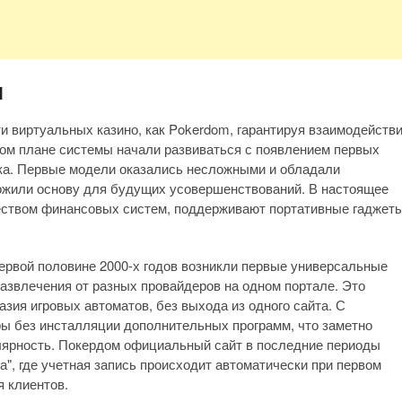
я
 виртуальных казино, как Pokerdom, гарантируя взаимодейств
ком плане системы начали развиваться с появлением первых
ека. Первые модели оказались несложными и обладали
ожили основу для будущих усовершенствований. В настоящее
еством финансовых систем, поддерживают портативные гаджет
ервой половине 2000-х годов возникли первые универсальные
азвлечения от разных провайдеров на одном портале. Это
зия игровых автоматов, без выхода из одного сайта. С
ы без инсталляции дополнительных программ, что заметно
улярность. Покердом официальный сайт в последние периоды
а", где учетная запись происходит автоматически при первом
я клиентов.