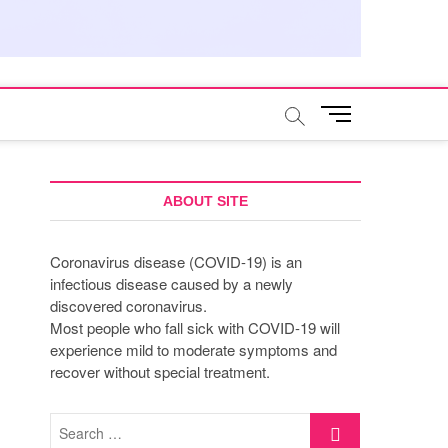
M
e
n
u
B
ABOUT SITE
u
t
Coronavirus disease (COVID-19) is an
t
infectious disease caused by a newly
o
discovered coronavirus.
n
Most people who fall sick with COVID-19 will
experience mild to moderate symptoms and
recover without special treatment.
Search
…