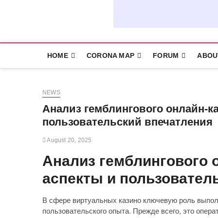
HOME
CORONA MAP
FORUM
ABOU
NEWS
Анализ гемблингового онлайн-к
пользовательский впечатления
August 20, 2025
Анализ гемблингового 
аспекты и пользовател
В сфере виртуальных казино ключевую роль выполн
пользовательского опыта. Прежде всего, это опера