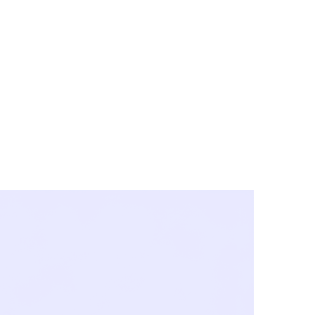
y City & Corona
FE UNDER 'NEW NORMS'