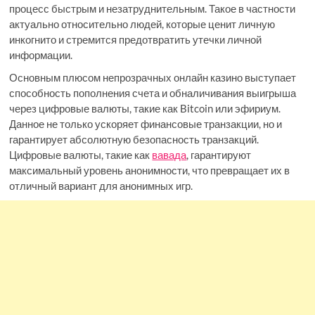
процесс быстрым и незатруднительным. Такое в частности
актуально относительно людей, которые ценит личную
инкогнито и стремится предотвратить утечки личной
информации.
Основным плюсом непрозрачных онлайн казино выступает
способность пополнения счета и обналичивания выигрыша
через цифровые валюты, такие как Bitcoin или эфириум.
Данное не только ускоряет финансовые транзакции, но и
гарантирует абсолютную безопасность транзакций.
Цифровые валюты, такие как
вавада
, гарантируют
максимальный уровень анонимности, что превращает их в
отличный вариант для анонимных игр.