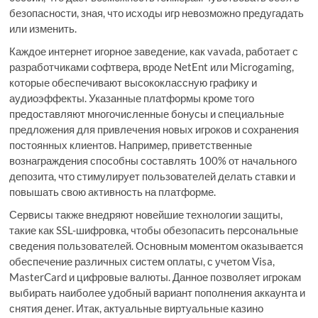
безопасности, зная, что исходы игр невозможно предугадать
или изменить.
Каждое интернет игорное заведение, как vavada, работает с
разработчиками софтвера, вроде NetEnt или Microgaming,
которые обеспечивают высококлассную графику и
аудиоэффекты. Указанные платформы кроме того
предоставляют многочисленные бонусы и специальные
предложения для привлечения новых игроков и сохранения
постоянных клиентов. Например, приветственные
вознаграждения способны составлять 100% от начального
депозита, что стимулирует пользователей делать ставки и
повышать свою активность на платформе.
Сервисы также внедряют новейшие технологии защиты,
такие как SSL-шифровка, чтобы обезопасить персональные
сведения пользователей. Основным моментом оказывается
обеспечение различных систем оплаты, с учетом Visa,
MasterCard и цифровые валюты. Данное позволяет игрокам
выбирать наиболее удобный вариант пополнения аккаунта и
снятия денег. Итак, актуальные виртуальные казино