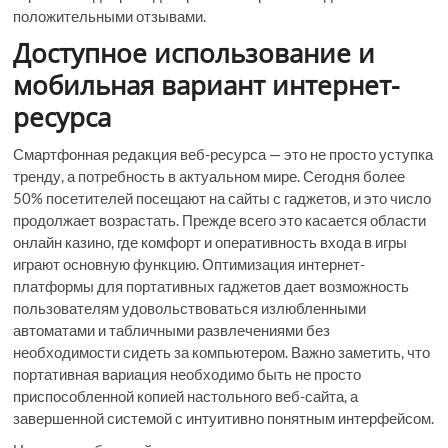
положительными отзывами.
Доступное использование и
мобильная вариант интернет-
ресурса
Смартфонная редакция веб-ресурса — это не просто уступка
тренду, а потребность в актуальном мире. Сегодня более
50% посетителей посещают на сайты с гаджетов, и это число
продолжает возрастать. Прежде всего это касается области
онлайн казино, где комфорт и оперативность входа в игры
играют основную функцию. Оптимизация интернет-
платформы для портативных гаджетов дает возможность
пользователям удовольствоваться излюбленными
автоматами и табличными развлечениями без
необходимости сидеть за компьютером. Важно заметить, что
портативная вариация необходимо быть не просто
приспособленной копией настольного веб-сайта, а
завершенной системой с интуитивно понятным интерфейсом.