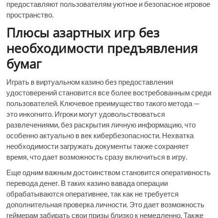
предоставляют пользователям уютное и безопасное игровое
пространство.
Плюсы азартных игр без
необходимости предъявления
бумаг
Играть в виртуальном казино без предоставления
удостоверений становится все более востребованным среди
пользователей. Ключевое преимущество такого метода —
это инкогнито. Игроки могут удовольствоваться
развлечениями, без раскрытия личную информацию, что
особенно актуально в век кибербезопасности. Нехватка
необходимости загружать документы также сохраняет
время, что дает возможность сразу включиться в игру.
Еще одним важным достоинством становится оперативность
перевода денег. В таких казино вавада операции
обрабатываются оперативнее, так как не требуется
дополнительная проверка личности. Это дает возможность
геймерам забирать свои призы близко к немедленно. Также