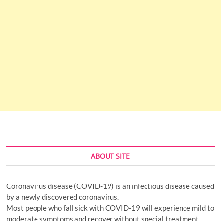
ABOUT SITE
Coronavirus disease (COVID-19) is an infectious disease caused
by a newly discovered coronavirus.
Most people who fall sick with COVID-19 will experience mild to
moderate symptoms and recover without special treatment.