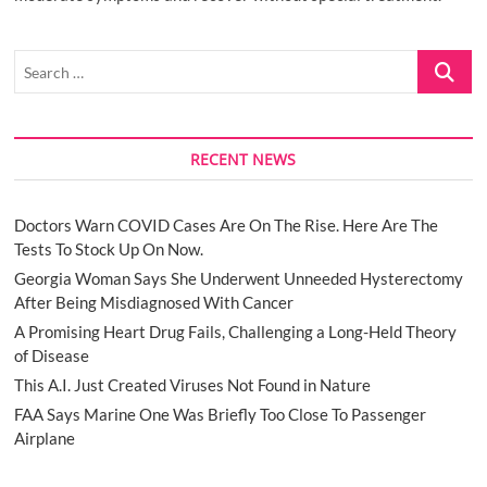
Search
…
RECENT NEWS
Doctors Warn COVID Cases Are On The Rise. Here Are The
Tests To Stock Up On Now.
Georgia Woman Says She Underwent Unneeded Hysterectomy
After Being Misdiagnosed With Cancer
A Promising Heart Drug Fails, Challenging a Long-Held Theory
of Disease
This A.I. Just Created Viruses Not Found in Nature
FAA Says Marine One Was Briefly Too Close To Passenger
Airplane