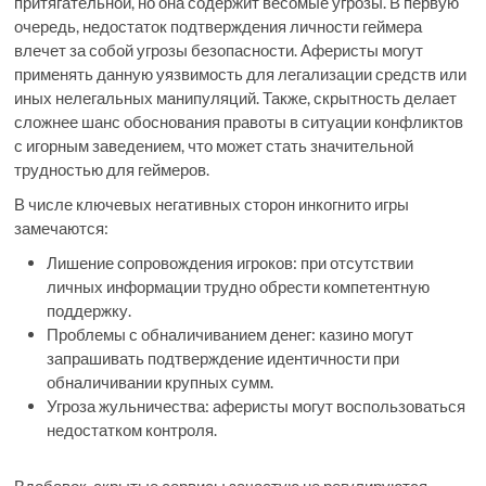
притягательной, но она содержит весомые угрозы. В первую
очередь, недостаток подтверждения личности геймера
влечет за собой угрозы безопасности. Аферисты могут
применять данную уязвимость для легализации средств или
иных нелегальных манипуляций. Также, скрытность делает
сложнее шанс обоснования правоты в ситуации конфликтов
с игорным заведением, что может стать значительной
трудностью для геймеров.
В числе ключевых негативных сторон инкогнито игры
замечаются:
Лишение сопровождения игроков: при отсутствии
личных информации трудно обрести компетентную
поддержку.
Проблемы с обналичиванием денег: казино могут
запрашивать подтверждение идентичности при
обналичивании крупных сумм.
Угроза жульничества: аферисты могут воспользоваться
недостатком контроля.