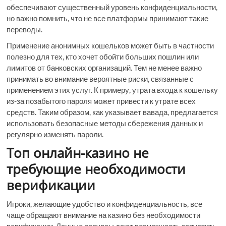
обеспечивают существенный уровень конфиденциальности,
но важно помнить, что не все платформы принимают такие
переводы.
Применение анонимных кошельков может быть в частности
полезно для тех, кто хочет обойти больших пошлин или
лимитов от банковских организаций. Тем не менее важно
принимать во внимание вероятные риски, связанные с
применением этих услуг. К примеру, утрата входа к кошельку
из-за позабытого пароля может привести к утрате всех
средств. Таким образом, как указывает вавада, предлагается
использовать безопасные методы сбережения данных и
регулярно изменять пароли.
Топ онлайн-казино не
требующие необходимости
верификации
Игроки, желающие удобство и конфиденциальность, все
чаще обращают внимание на казино без необходимости