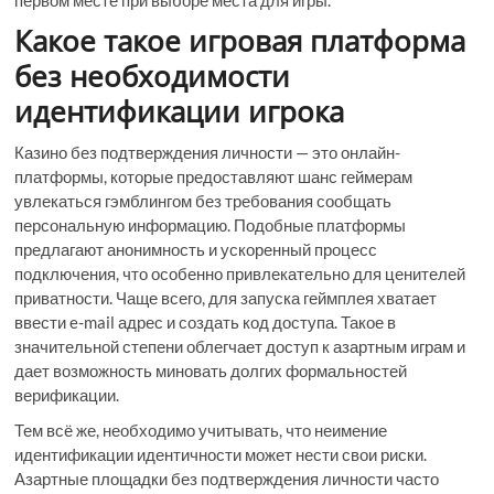
первом месте при выборе места для игры.
Какое такое игровая платформа
без необходимости
идентификации игрока
Казино без подтверждения личности — это онлайн-
платформы, которые предоставляют шанс геймерам
увлекаться гэмблингом без требования сообщать
персональную информацию. Подобные платформы
предлагают анонимность и ускоренный процесс
подключения, что особенно привлекательно для ценителей
приватности. Чаще всего, для запуска геймплея хватает
ввести e-mail адрес и создать код доступа. Такое в
значительной степени облегчает доступ к азартным играм и
дает возможность миновать долгих формальностей
верификации.
Тем всё же, необходимо учитывать, что неимение
идентификации идентичности может нести свои риски.
Азартные площадки без подтверждения личности часто