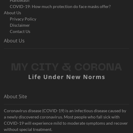
Handwash
COVID-19: How much protection do face masks offer?
About Us
Privacy Policy
Disclaimer
Contact Us
About Us
About Site
Coronavirus disease (COVID-19) is an infectious disease caused by
a newly discovered coronavirus. Most people who fall sick with
COVID-19 will experience mild to moderate symptoms and recover
without special treatment.