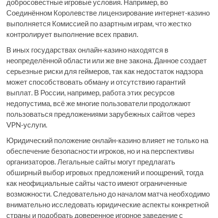
добросовестные игровые условия. Например, во
Соединённом Королевстве лицензирование интернет-казино
выполняется Комиссией по азартным играм, что жестко
контролирует выполнение всех правил.
В иных государствах онлайн-казино находятся в
неопределённой области или же вне закона. Данное создает
серьезные риски для геймеров, так как недостаток надзора
может способствовать обману и отсутствию гарантий
выплат. В России, например, работа этих ресурсов
недопустима, всё же многие пользователи продолжают
пользоваться предложениями зарубежных сайтов через
VPN-услуги.
Юридический положение онлайн-казино влияет не только на
обеспечение безопасности игроков, но и на перспективы
организаторов. Легальные сайты могут предлагать
обширный выбор игровых предложений и поощрений, тогда
как неофициальные сайты часто имеют ограниченные
возможности. Следовательно до началом матча необходимо
внимательно исследовать юридические аспекты конкретной
страны и подобрать доверенное игорное заведение с