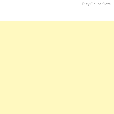
post:
Play Online Slots