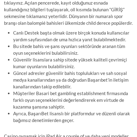
tıklayınız. Açılan pencerede, kayıt olduğunuz esnada
kullandığınız bilgileri tuşlayarak, oll kısımda bulunan “GİRİŞ”
sekmesine tıklamanız yeterlidir. Dünyanın bir numaralı spor
branşı olan balompié bahisleri ülkemizde child derece popülerdir.
Canlı Destek başta olmak üzere birçok konuda kullanıcılar
yardım sayfasından de uma hızlıca yanıt bulabilmektedir.
Bu sitede bahis ve şans oyunları sektöründe aranan tüm
oyun seçeneklerini bulabilirsiniz.
Güvenilir lisanslara sahip sitede yüksek kaliteli çevrimiçi
kumar oyunlarını bulabilirsiniz.
Güncel adresler güvenilir bahis toplulukları ve sah sosyal
medya kanallarından ya da doğrudan Başarıbet’in iletişim
kanallarından takip edilebilir.
Müşteriler Basari bet gambling establishment firmasında
farklı oyun seçeneklerini değerlendirerek em virtude de
kazanma şansına sahiptir.
Ayrıca, BaşarıBet lisanslı bir platformdur ve düzenli olarak
bağımsız denetimlerden geçer.
Casino oynamak için iPad Air a couple of ve daha yeni modeller,