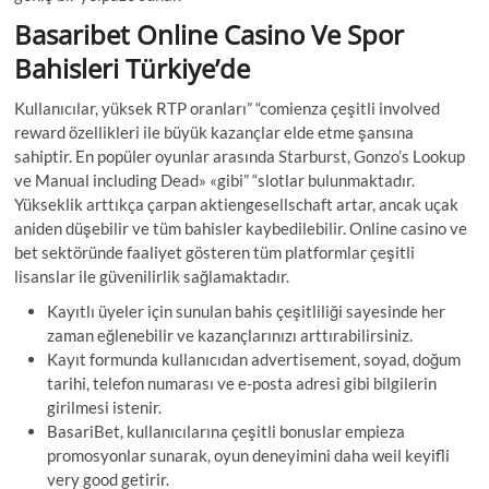
Basaribet Online Casino Ve Spor
Bahisleri Türkiye’de
Kullanıcılar, yüksek RTP oranları” “comienza çeşitli involved
reward özellikleri ile büyük kazançlar elde etme şansına
sahiptir. En popüler oyunlar arasında Starburst, Gonzo’s Lookup
ve Manual including Dead» «gibi” “slotlar bulunmaktadır.
Yükseklik arttıkça çarpan aktiengesellschaft artar, ancak uçak
aniden düşebilir ve tüm bahisler kaybedilebilir. Online casino ve
bet sektöründe faaliyet gösteren tüm platformlar çeşitli
lisanslar ile güvenilirlik sağlamaktadır.
Kayıtlı üyeler için sunulan bahis çeşitliliği sayesinde her
zaman eğlenebilir ve kazançlarınızı arttırabilirsiniz.
Kayıt formunda kullanıcıdan advertisement, soyad, doğum
tarihi, telefon numarası ve e-posta adresi gibi bilgilerin
girilmesi istenir.
BasariBet, kullanıcılarına çeşitli bonuslar empieza
promosyonlar sunarak, oyun deneyimini daha weil keyifli
very good getirir.