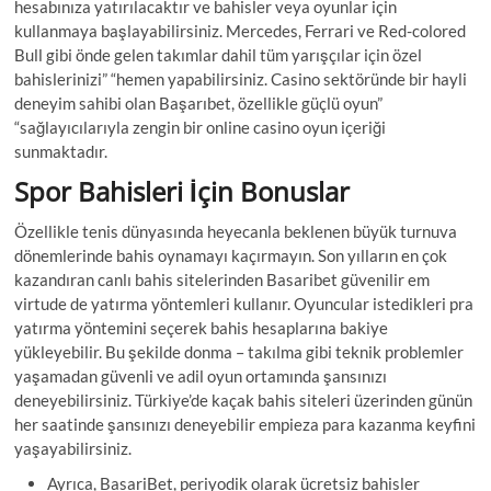
hesabınıza yatırılacaktır ve bahisler veya oyunlar için
kullanmaya başlayabilirsiniz. Mercedes, Ferrari ve Red-colored
Bull gibi önde gelen takımlar dahil tüm yarışçılar için özel
bahislerinizi” “hemen yapabilirsiniz. Casino sektöründe bir hayli
deneyim sahibi olan Başarıbet, özellikle güçlü oyun”
“sağlayıcılarıyla zengin bir online casino oyun içeriği
sunmaktadır.
Spor Bahisleri İçin Bonuslar
Özellikle tenis dünyasında heyecanla beklenen büyük turnuva
dönemlerinde bahis oynamayı kaçırmayın. Son yılların en çok
kazandıran canlı bahis sitelerinden Basaribet güvenilir em
virtude de yatırma yöntemleri kullanır. Oyuncular istedikleri pra
yatırma yöntemini seçerek bahis hesaplarına bakiye
yükleyebilir. Bu şekilde donma – takılma gibi teknik problemler
yaşamadan güvenli ve adil oyun ortamında şansınızı
deneyebilirsiniz. Türkiye’de kaçak bahis siteleri üzerinden günün
her saatinde şansınızı deneyebilir empieza para kazanma keyfini
yaşayabilirsiniz.
Ayrıca, BasariBet, periyodik olarak ücretsiz bahisler