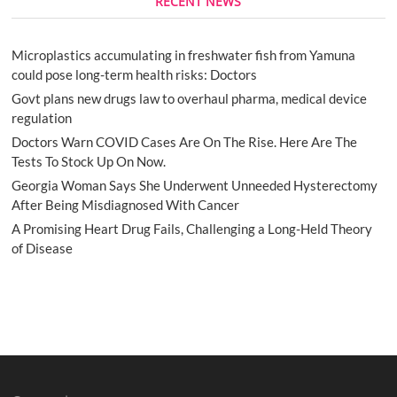
RECENT NEWS
Microplastics accumulating in freshwater fish from Yamuna
could pose long-term health risks: Doctors
Govt plans new drugs law to overhaul pharma, medical device
regulation
Doctors Warn COVID Cases Are On The Rise. Here Are The
Tests To Stock Up On Now.
Georgia Woman Says She Underwent Unneeded Hysterectomy
After Being Misdiagnosed With Cancer
A Promising Heart Drug Fails, Challenging a Long-Held Theory
of Disease