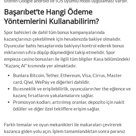
sitenin Google android ve IOS uyumlu mobil uygulaması vardır.
Başarıbet’te Hangi Ödeme
Yöntemlerini Kullanabilirim?
Spor bahisleri de dahil tüm bonus kampanyalarında
kazançlarınızı çekebilmek için hesabınızda bakiye olmalıdır.
Oyuncular bahis hesaplarında bakiyeyi kontrol ederek bonus
miktarının sıfıra düşüp düşmediğini takip etmelidir. Spor
empieza casino bonusları ile ilgili tüm bilgiler Kasa bölümündeki
“Kazanç Al” kısmında yer almaktadır.
Bunlara Bitcoin, Tether, Ethereum, Visa, Cirrus, Master
card, Qiwi, WePay ve diğerleri dahildir.
Bu esneklik ve erişilebilirlik, oyuncuların her the eğlence ve
kazanç fırsatlarını yakalamalarını sağlar.
Promosyon kodları, artırılmış oranlar, depozito için nakit
ödüller ve diğer özel tekliflere erişim sağlar.
Farklı temalar ve oyun mekanikleri ile makaraları çevirerek
kazanca giden yolu açın. İşlem tamamlandıktan sonra paranız