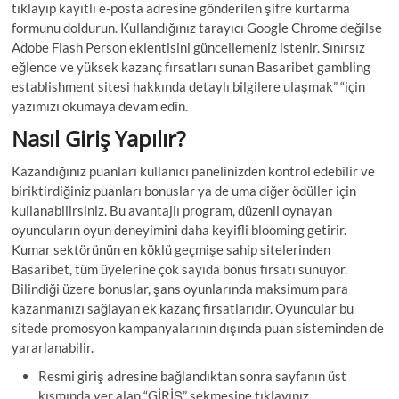
tıklayıp kayıtlı e-posta adresine gönderilen şifre kurtarma
formunu doldurun. Kullandığınız tarayıcı Google Chrome değilse
Adobe Flash Person eklentisini güncellemeniz istenir. Sınırsız
eğlence ve yüksek kazanç fırsatları sunan Basaribet gambling
establishment sitesi hakkında detaylı bilgilere ulaşmak” “için
yazımızı okumaya devam edin.
Nasıl Giriş Yapılır?
Kazandığınız puanları kullanıcı panelinizden kontrol edebilir ve
biriktirdiğiniz puanları bonuslar ya de uma diğer ödüller için
kullanabilirsiniz. Bu avantajlı program, düzenli oynayan
oyuncuların oyun deneyimini daha keyifli blooming getirir.
Kumar sektörünün en köklü geçmişe sahip sitelerinden
Basaribet, tüm üyelerine çok sayıda bonus fırsatı sunuyor.
Bilindiği üzere bonuslar, şans oyunlarında maksimum para
kazanmanızı sağlayan ek kazanç fırsatlarıdır. Oyuncular bu
sitede promosyon kampanyalarının dışında puan sisteminden de
yararlanabilir.
Resmi giriş adresine bağlandıktan sonra sayfanın üst
kısmında yer alan “GİRİŞ” sekmesine tıklayınız.