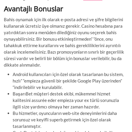
Avantajlı Bonuslar
Bahis oynamak için ilk olarak e-posta adresi ve şifre bilgilerini
kullanarak ücretsiz üye olmanız gerekir. Casino hesabına para
yatırdıktan sonra menüden dilediğiniz oyunu seçerek bahis
oynayabilirsiniz. Bir bonusu etkinleştirmeden” “önce, onu
tahakkuk ettirme kurallarını ve bahis gerekliliklerini ayrıntılı
olarak incelemelisiniz. Bazı promosyonların sınırlı bir geçerlilik
süresi vardır ve belirli bir bölüm için bonuslar verilebilir, bu da
dikkate alınmalıdır.
Android kullanıcıları için özel olarak tasarlanan bu sistem,
hızlı” “empieza güvenli bir şekilde Google Play üzerinden”
“indirilebilir ve kurulabilir.
BaşarıBet müşteri destek ekibi, mükemmel hizmet
kalitesini assurée eder empieza your ex türlü sorunuzla
ilgili size yardımcı olmaya her zaman hazırdır.
Bu hizmetler, oyuncuların web-site deneyimlerini daha
sorunsuz ve keyifli superb getirmek için özel olarak
tasarlanmıştır.