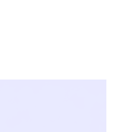
y City & Corona
FE UNDER 'NEW NORMS'