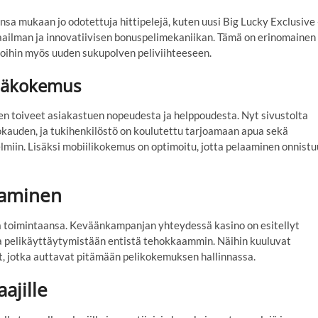
sa mukaan jo odotettuja hittipelejä, kuten uusi Big Lucky Exclusive 
maailman ja innovatiivisen bonuspelimekaniikan. Tämä on erinomainen
ikoihin myös uuden sukupolven peliviihteeseen.
äjäkokemus
n toiveet asiakastuen nopeudesta ja helppoudesta. Nyt sivustolta
okauden, ja tukihenkilöstö on koulutettu tarjoamaan apua sekä
lmiin. Lisäksi mobiilikokemus on optimoitu, jotta pelaaminen onnistu
aaminen
a toimintaansa. Keväänkampanjan yhteydessä kasino on esitellyt
lita pelikäyttäytymistään entistä tehokkaammin. Näihin kuuluvat
et, jotka auttavat pitämään pelikokemuksen hallinnassa.
ajille