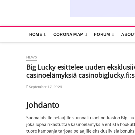
HOME
CORONA MAP
FORUM
ABOU
NEWS
Big Lucky esittelee uuden eksklus
casinoelämyksiä casinobiglucky.fi:s
September 17, 2025
Johdanto
Suomalaisille pelaajille suunnattu online-kasino Big L
joka lupaa rikastuttaa kasinoelämyksiä entistä houkutte
tuore kampanja tarjoaa pelaajille eksklusiivisia bonuksi