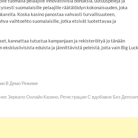
le tuomalla pelaajille innovatiivisia bonuksia, uutuuspelejä ja
sesti suomalaisille pelaajille räätälöidyn kokonaisuuden, joka
kareita. Koska kasino panostaa vahvasti turvallisuuteen,
hva vaihtoehto suomalaisille, jotka etsivät luotettavaa ja
et, kannattaa tutustua kampanjaan ja rekisteröityä jo tänään
 eksklusiivisista eduista ja jännittävistä peleistä, joita vain Big Luc
ции В Демо Режиме
очее Зеркало Онлайн Казино, Регистрация С вдобавок Без Депози