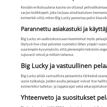
Kevään erikoisuutena kasino on ottanut pelivalikoimaan
sarjan kolikkopeli, joka tarjoaa ainutlaatuisen teema
esimerkki siitä, miten Big Lucky panostaa paitsi klass
Parannettu asiakastuki ja käytt
Big Lucky on uudistuksessaan huomioinut myös pelaajie
löytyvä live-chat palvelee suomeksi lähes ympäri vuor
suurempiin kysymyksiin, että pienempiin teknisiin onge
sujuvasti missä ja milloin tahansa.
Big Lucky ja vastuullinen pel
Big Lucky pitää vastuullista pelaamista tärkeänä osan
uusia työkaluja, joiden avulla pelaajat voivat itse hal
esimerkiksi talletus- ja tappiorajat sekä aikarajoituks
Yhteenveto ja suositukset pela