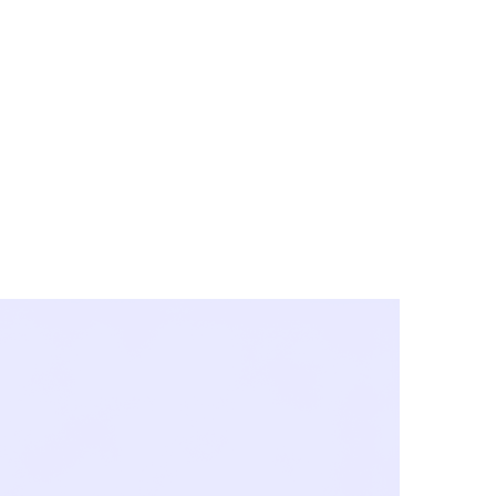
y City & Corona
FE UNDER 'NEW NORMS'