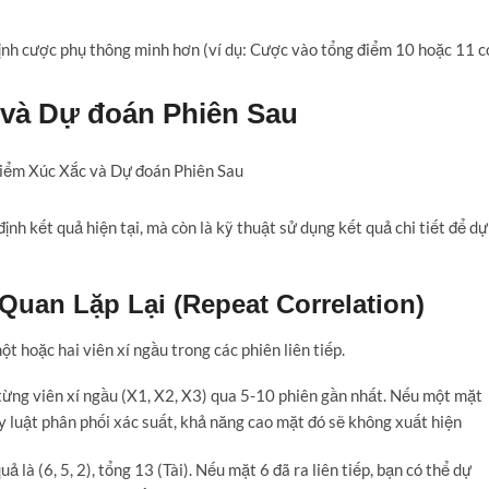
định cược phụ thông minh hơn (ví dụ: Cược vào tổng điểm 10 hoặc 11 c
 và Dự đoán Phiên Sau
ịnh kết quả hiện tại, mà còn là kỹ thuật sử dụng kết quả chi tiết để dự
an Lặp Lại (Repeat Correlation)
t hoặc hai viên xí ngầu trong các phiên liên tiếp.
từng viên xí ngầu (X1, X2, X3) qua 5-10 phiên gần nhất. Nếu một mặt
quy luật phân phối xác suất, khả năng cao mặt đó sẽ không xuất hiện
 là (6, 5, 2), tổng 13 (Tài). Nếu mặt 6 đã ra liên tiếp, bạn có thể dự