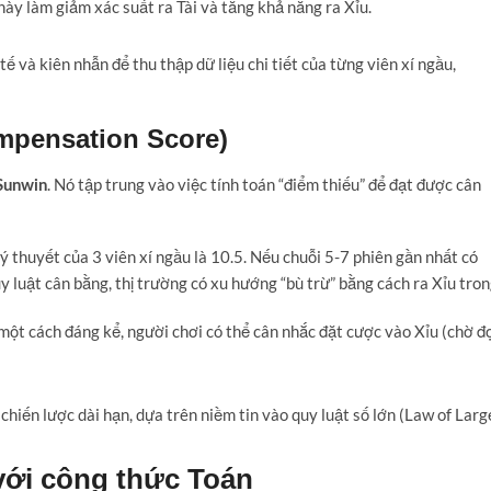
này làm giảm xác suất ra Tài và tăng khả năng ra Xỉu.
tế và kiên nhẫn để thu thập dữ liệu chi tiết của từng viên xí ngầu,
mpensation Score)
. Nó tập trung vào việc tính toán “điểm thiếu” để đạt được cân
 Sunwin
ý thuyết của 3 viên xí ngầu là 10.5. Nếu chuỗi 5-7 phiên gần nhất có
uy luật cân bằng, thị trường có xu hướng “bù trừ” bằng cách ra Xỉu tro
một cách đáng kể, người chơi có thể cân nhắc đặt cược vào Xỉu (chờ đ
hiến lược dài hạn, dựa trên niềm tin vào quy luật số lớn (Law of Larg
với công thức Toán