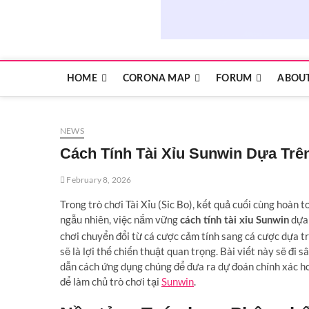
HOME
CORONA MAP
FORUM
ABOUT
NEWS
Cách Tính Tài Xỉu Sunwin Dựa Trê
February 8, 2026
Trong trò chơi Tài Xỉu (Sic Bo), kết quả cuối cùng hoàn 
ngẫu nhiên, việc nắm vững
dựa 
cách tính tài xỉu Sunwin
chơi chuyển đổi từ cá cược cảm tính sang cá cược dựa tr
sẽ là lợi thế chiến thuật quan trọng. Bài viết này sẽ đi
dẫn cách ứng dụng chúng để đưa ra dự đoán chính xác h
để làm chủ trò chơi tại
Sunwin
.