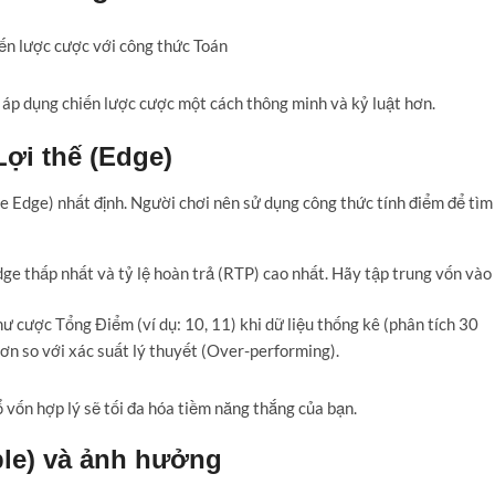
 áp dụng chiến lược cược một cách thông minh và kỷ luật hơn.
ợi thế (Edge)
se Edge) nhất định. Người chơi nên sử dụng công thức tính điểm để tìm
e thấp nhất và tỷ lệ hoàn trả (RTP) cao nhất. Hãy tập trung vốn vào
ư cược Tổng Điểm (ví dụ: 10, 11) khi dữ liệu thống kê (phân tích 30
hơn so với xác suất lý thuyết (Over-performing).
 vốn hợp lý sẽ tối đa hóa tiềm năng thắng của bạn.
ple) và ảnh hưởng