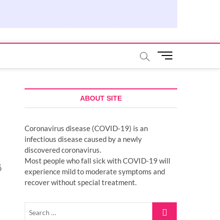
M
e
n
u
B
ABOUT SITE
u
t
Coronavirus disease (COVID-19) is an
t
infectious disease caused by a newly
o
discovered coronavirus.
n
Most people who fall sick with COVID-19 will
ố
experience mild to moderate symptoms and
recover without special treatment.
Search
…