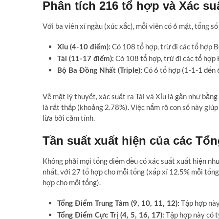
Phân tích 216 tổ hợp và Xác suấ
Với ba viên xí ngầu (xúc xắc), mỗi viên có 6 mặt, tổng s
Có 108 tổ hợp, trừ đi các tổ hợp B
Xỉu (4-10 điểm):
Có 108 tổ hợp, trừ đi các tổ hợp
Tài (11-17 điểm):
Có 6 tổ hợp (1-1-1 đến 6
Bộ Ba Đồng Nhất (Triple):
Về mặt lý thuyết, xác suất ra Tài và Xỉu là gần như bằ
là rất thấp (khoảng 2.78%). Việc nắm rõ con số này giúp
lừa bởi cảm tính.
Tần suất xuất hiện của các Tổ
Không phải mọi tổng điểm đều có xác suất xuất hiện như
nhất, với 27 tổ hợp cho mỗi tổng (xấp xỉ 12.5% mỗi tổng)
hợp cho mỗi tổng).
Tập hợp này 
Tổng Điểm Trung Tâm (9, 10, 11, 12):
Tập hợp này có tỷ
Tổng Điểm Cực Trị (4, 5, 16, 17):