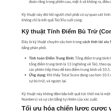
đoán rằng trong phiên sau, mặt 6 sẽ không ra, điều 
Kỹ thuật này đòi hỏi người chơi phải có sự quan sát tinh 
không chỉ là kết quả Tài/Xỉu cuối cùng.
Kỹ thuật Tính Điểm Bù Trừ (Co
Đây là kỹ thuật chuyên sâu hơn trong
cách tính tài xỉu
bằng phân phối.
Tổng điểm trung bình l
Tính toán Điểm Trung Bình:
tổng điểm trung bình là 13 (nghiêng về Tài), theo q
các phiên tiếp theo để kéo điểm trung bình về 10.5.
Khi thấy Total Score đang cao hơn 10.5 
Ứng dụng:
sự bù trừ), và ngược lại.
Kỹ thuật này không đảm bảo kết quả tức thời mà là một c
Numbers) và sự cân bằng tự nhiên của xác suất.
Tối ưu hóa chiến lược cược 