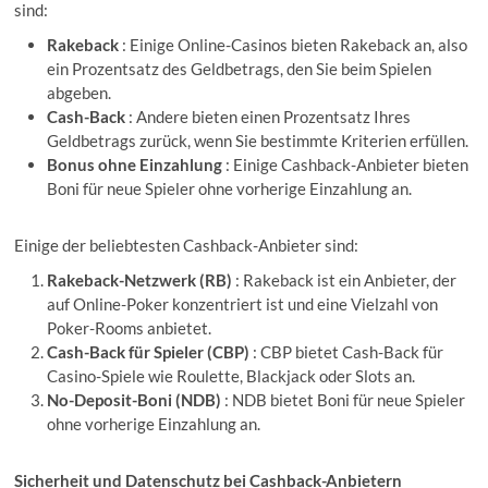
sind:
Rakeback
: Einige Online-Casinos bieten Rakeback an, also
ein Prozentsatz des Geldbetrags, den Sie beim Spielen
abgeben.
Cash-Back
: Andere bieten einen Prozentsatz Ihres
Geldbetrags zurück, wenn Sie bestimmte Kriterien erfüllen.
Bonus ohne Einzahlung
: Einige Cashback-Anbieter bieten
Boni für neue Spieler ohne vorherige Einzahlung an.
Einige der beliebtesten Cashback-Anbieter sind:
Rakeback-Netzwerk (RB)
: Rakeback ist ein Anbieter, der
auf Online-Poker konzentriert ist und eine Vielzahl von
Poker-Rooms anbietet.
Cash-Back für Spieler (CBP)
: CBP bietet Cash-Back für
Casino-Spiele wie Roulette, Blackjack oder Slots an.
No-Deposit-Boni (NDB)
: NDB bietet Boni für neue Spieler
ohne vorherige Einzahlung an.
Sicherheit und Datenschutz bei Cashback-Anbietern