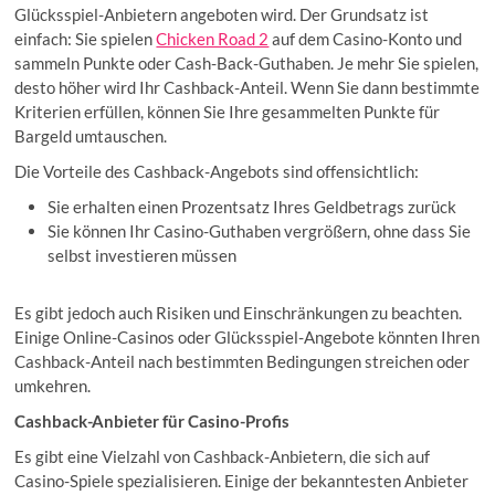
Glücksspiel-Anbietern angeboten wird. Der Grundsatz ist
einfach: Sie spielen
Chicken Road 2
auf dem Casino-Konto und
sammeln Punkte oder Cash-Back-Guthaben. Je mehr Sie spielen,
desto höher wird Ihr Cashback-Anteil. Wenn Sie dann bestimmte
Kriterien erfüllen, können Sie Ihre gesammelten Punkte für
Bargeld umtauschen.
Die Vorteile des Cashback-Angebots sind offensichtlich:
Sie erhalten einen Prozentsatz Ihres Geldbetrags zurück
Sie können Ihr Casino-Guthaben vergrößern, ohne dass Sie
selbst investieren müssen
Es gibt jedoch auch Risiken und Einschränkungen zu beachten.
Einige Online-Casinos oder Glücksspiel-Angebote könnten Ihren
Cashback-Anteil nach bestimmten Bedingungen streichen oder
umkehren.
Cashback-Anbieter für Casino-Profis
Es gibt eine Vielzahl von Cashback-Anbietern, die sich auf
Casino-Spiele spezialisieren. Einige der bekanntesten Anbieter