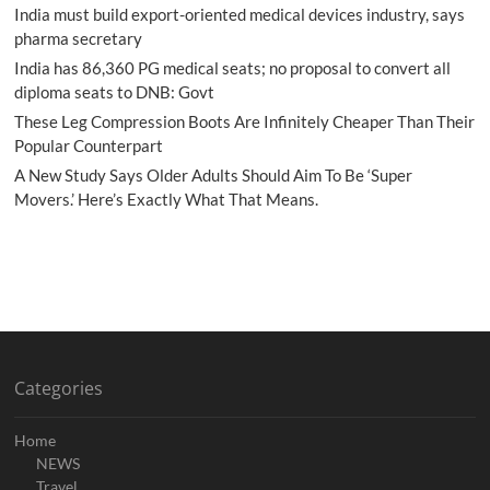
India must build export-oriented medical devices industry, says
pharma secretary
India has 86,360 PG medical seats; no proposal to convert all
diploma seats to DNB: Govt
These Leg Compression Boots Are Infinitely Cheaper Than Their
Popular Counterpart
A New Study Says Older Adults Should Aim To Be ‘Super
Movers.’ Here’s Exactly What That Means.
Categories
Home
NEWS
Travel