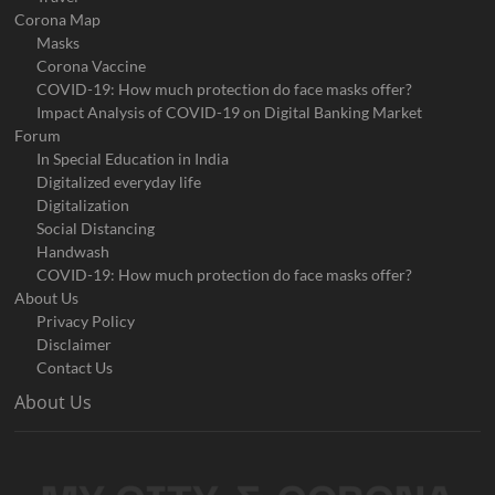
Corona Map
Masks
Corona Vaccine
COVID-19: How much protection do face masks offer?
Impact Analysis of COVID-19 on Digital Banking Market
Forum
In Special Education in India
Digitalized everyday life
Digitalization
Social Distancing
Handwash
COVID-19: How much protection do face masks offer?
About Us
Privacy Policy
Disclaimer
Contact Us
About Us