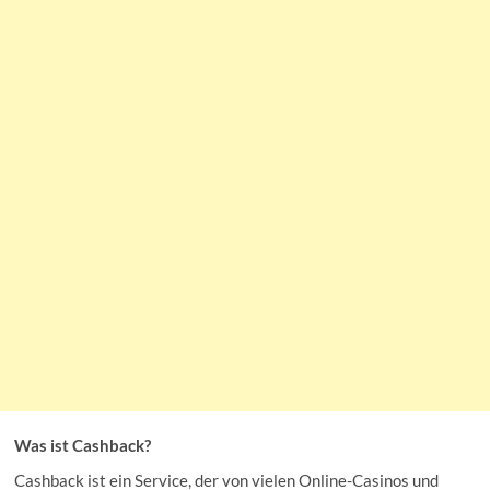
Was ist Cashback?
Cashback ist ein Service, der von vielen Online-Casinos und