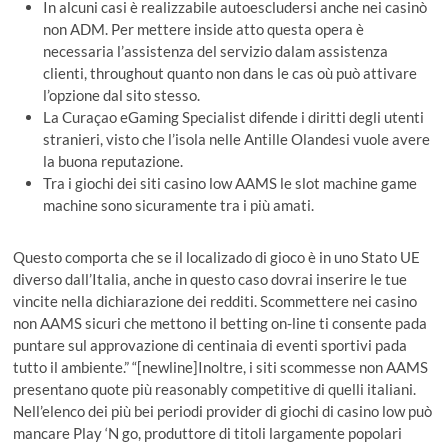
In alcuni casi è realizzabile autoescludersi anche nei casinò
non ADM. Per mettere inside atto questa opera è
necessaria l’assistenza del servizio dalam assistenza
clienti, throughout quanto non dans le cas où può attivare
l’opzione dal sito stesso.
La Curaçao eGaming Specialist difende i diritti degli utenti
stranieri, visto che l’isola nelle Antille Olandesi vuole avere
la buona reputazione.
Tra i giochi dei siti casino low AAMS le slot machine game
machine sono sicuramente tra i più amati.
Questo comporta che se il localizado di gioco è in uno Stato UE
diverso dall’Italia, anche in questo caso dovrai inserire le tue
vincite nella dichiarazione dei redditi. Scommettere nei casino
non AAMS sicuri che mettono il betting on-line ti consente pada
puntare sul approvazione di centinaia di eventi sportivi pada
tutto il ambiente.” “[newline]Inoltre, i siti scommesse non AAMS
presentano quote più reasonably competitive di quelli italiani.
Nell’elenco dei più bei periodi provider di giochi di casino low può
mancare Play ‘N go, produttore di titoli largamente popolari