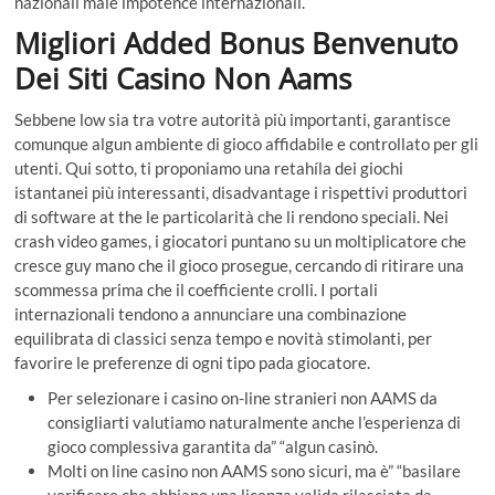
nazionali male impotence internazionali.
Migliori Added Bonus Benvenuto
Dei Siti Casino Non Aams
Sebbene low sia tra votre autorità più importanti, garantisce
comunque algun ambiente di gioco affidabile e controllato per gli
utenti. Qui sotto, ti proponiamo una retahíla dei giochi
istantanei più interessanti, disadvantage i rispettivi produttori
di software at the le particolarità che li rendono speciali. Nei
crash video games, i giocatori puntano su un moltiplicatore che
cresce guy mano che il gioco prosegue, cercando di ritirare una
scommessa prima che il coefficiente crolli. I portali
internazionali tendono a annunciare una combinazione
equilibrata di classici senza tempo e novità stimolanti, per
favorire le preferenze di ogni tipo pada giocatore.
Per selezionare i casino on-line stranieri non AAMS da
consigliarti valutiamo naturalmente anche l’esperienza di
gioco complessiva garantita da” “algun casinò.
Molti on line casino non AAMS sono sicuri, ma è” “basilare