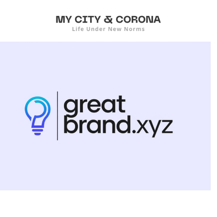
Skip
My
to
LIFE UNDER
'NEW NORMS'
content
City &
Coron