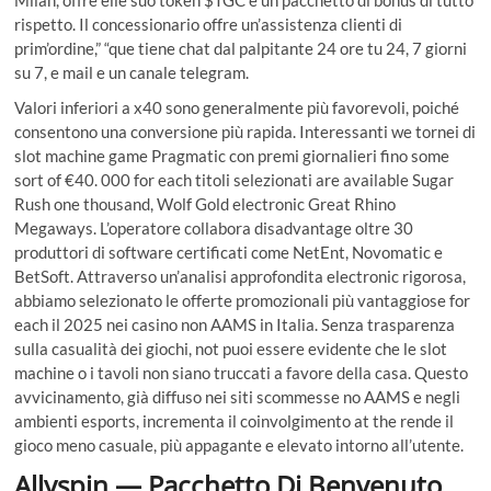
Milan, offre elle suo token $TGC e un pacchetto di bonus di tutto
rispetto. Il concessionario offre un’assistenza clienti di
prim’ordine,” “que tiene chat dal palpitante 24 ore tu 24, 7 giorni
su 7, e mail e un canale telegram.
Valori inferiori a x40 sono generalmente più favorevoli, poiché
consentono una conversione più rapida. Interessanti we tornei di
slot machine game Pragmatic con premi giornalieri fino some
sort of €40. 000 for each titoli selezionati are available Sugar
Rush one thousand, Wolf Gold electronic Great Rhino
Megaways. L’operatore collabora disadvantage oltre 30
produttori di software certificati come NetEnt, Novomatic e
BetSoft. Attraverso un’analisi approfondita electronic rigorosa,
abbiamo selezionato le offerte promozionali più vantaggiose for
each il 2025 nei casino non AAMS in Italia. Senza trasparenza
sulla casualità dei giochi, not puoi essere evidente che le slot
machine o i tavoli non siano truccati a favore della casa. Questo
avvicinamento, già diffuso nei siti scommesse no AAMS e negli
ambienti esports, incrementa il coinvolgimento at the rende il
gioco meno casuale, più appagante e elevato intorno all’utente.
Allyspin — Pacchetto Di Benvenuto