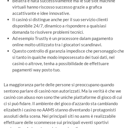
Belatra è nata successivamente ma le sue slot machine
virtuali hanno riscosso successo grazie a grafica
accattivante e idee innovative.
Il casinò si distingue anche per il suo servizio clienti
disponibile 24/7, dinamico a rispondere a qualsiasi
domanda to risolvere problemi tecnici.
Ad esempio Trustly è un processore dalam pagamento
online molto utilizzato tra i giocatori scandinavi.
Questo controllo di garanzia impedisce che personaggio che
si tanto in qualche modo impossessato dei tuoi dati, nel
casinò o altrove, tenha a possibilidade de effettuare
pagamenti way posto tuo.
La maggioranza parte delle persone si preoccupano quando
sentono parlare di casinò non autorizzati. Ma la verità è che we
casinò con abuso non sono the uniche piattaforme di gioco di cui
ci si può fidare. Il ambiente del gioco d’azzardo sta cambiando
elizabeth i casino no AAMS stanno diventando i protagonisti
assoluti della scena. Nei principali siti no aams è realizzabile
effettuare delle scommesse sui principali eventi sportivi