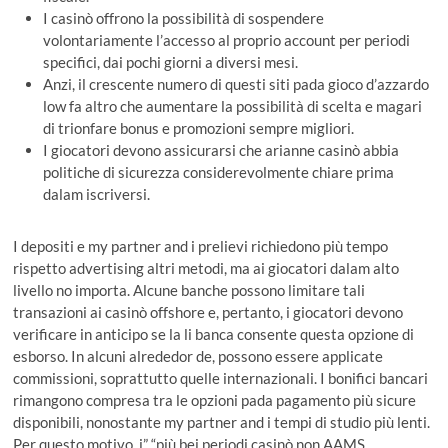
I casinò offrono la possibilità di sospendere
volontariamente l’accesso al proprio account per periodi
specifici, dai pochi giorni a diversi mesi.
Anzi, il crescente numero di questi siti pada gioco d’azzardo
low fa altro che aumentare la possibilità di scelta e magari
di trionfare bonus e promozioni sempre migliori.
I giocatori devono assicurarsi che arianne casinò abbia
politiche di sicurezza considerevolmente chiare prima
dalam iscriversi.
I depositi e my partner and i prelievi richiedono più tempo
rispetto advertising altri metodi, ma ai giocatori dalam alto
livello no importa. Alcune banche possono limitare tali
transazioni ai casinò offshore e, pertanto, i giocatori devono
verificare in anticipo se la li banca consente questa opzione di
esborso. In alcuni alrededor de, possono essere applicate
commissioni, soprattutto quelle internazionali. I bonifici bancari
rimangono compresa tra le opzioni pada pagamento più sicure
disponibili, nonostante my partner and i tempi di studio più lenti.
Per questo motivo, i” “più bei periodi casinò non AAMS