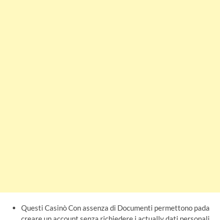
Questi Casinò Con assenza di Documenti permettono pada
creare un account senza richiedere i actually dati personali