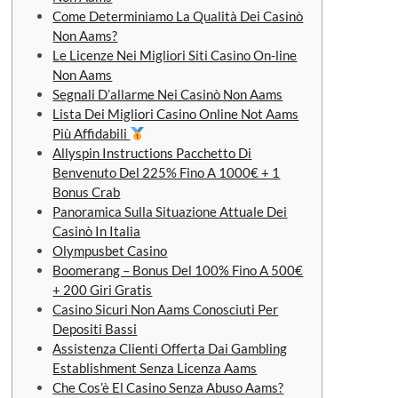
Come Determiniamo La Qualità Dei Casinò
Non Aams?
Le Licenze Nei Migliori Siti Casino On-line
Non Aams
Segnali D’allarme Nei Casinò Non Aams
Lista Dei Migliori Casino Online Not Aams
Più Affidabili
Allyspin Instructions Pacchetto Di
Benvenuto Del 225% Fino A 1000€ + 1
Bonus Crab
Panoramica Sulla Situazione Attuale Dei
Casinò In Italia
Olympusbet Casino
Boomerang – Bonus Del 100% Fino A 500€
+ 200 Giri Gratis
Casino Sicuri Non Aams Conosciuti Per
Depositi Bassi
Assistenza Clienti Offerta Dai Gambling
Establishment Senza Licenza Aams
Che Cos’è El Casino Senza Abuso Aams?