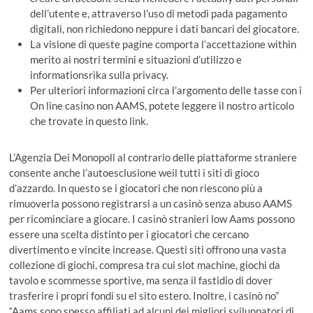
dell’utente e, attraverso l’uso di metodi pada pagamento
digitali, non richiedono neppure i dati bancari del giocatore.
La visione di queste pagine comporta l’accettazione within
merito ai nostri termini e situazioni d’utilizzo e
informationsrika sulla privacy.
Per ulteriori informazioni circa l’argomento delle tasse con i
On line casino non AAMS, potete leggere il nostro articolo
che trovate in questo link.
L’Agenzia Dei Monopoli al contrario delle piattaforme straniere
consente anche l’autoesclusione weil tutti i siti di gioco
d’azzardo. In questo se i giocatori che non riescono più a
rimuoverla possono registrarsi a un casinò senza abuso AAMS
per ricominciare a giocare. I casinò stranieri low Aams possono
essere una scelta distinto per i giocatori che cercano
divertimento e vincite increase. Questi siti offrono una vasta
collezione di giochi, compresa tra cui slot machine, giochi da
tavolo e scommesse sportive, ma senza il fastidio di dover
trasferire i propri fondi su el sito estero. Inoltre, i casinò no”
“Aams sono spesso affiliati ad alcuni dei migliori sviluppatori di