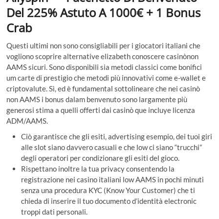
Del 225% Astuto A 1000€ + 1 Bonus
Crab
Questi ultimi non sono consigliabili per i giocatori italiani che
vogliono scoprire alternative elizabeth conoscere casinònon
AAMS sicuri. Sono disponibili sia metodi classici come bonifici
um carte di prestigio che metodi più innovativi come e-wallet e
criptovalute. Sì, ed è fundamental sottolineare che nei casinò
non AAMS i bonus dalam benvenuto sono largamente più
generosi stima a quelli offerti dai casinò que incluye licenza
ADM/AAMS.
Ciò garantisce che gli esiti, advertising esempio, dei tuoi giri
alle slot siano davvero casuali e che low ci siano “trucchi”
degli operatori per condizionare gli esiti del gioco.
Rispettano inoltre la tua privacy consentendo la
registrazione nei casino italiani low AAMS in pochi minuti
senza una procedura KYC (Know Your Customer) che ti
chieda di inserire il tuo documento d’identità electronic
troppi dati personali.