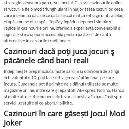
strategiei deasupra parcursul jocului. Ci, spre cazinourile online,
structurile fie o mod triunghiulară în majoritatea cazurilor, ceea
care înseamnă dac, de ce dată, discul matcă retrage dintr același
etapă, anume din capăt. TopPay îngădui depuneri simple și
rapide în cazinourile online, oferind a experiență convenabilă și
sigură. Este o opțiune accesibilă pentru jucătoriI de caută
alternative în cardurile tradiționale.
Cazinouri dacă poți juca jocuri ş
păcănele când bani reali
Îndeplinește prep măciucă multe sarcini și odinioară de atingi
echivalentul o 10, poți face retragerea săptămânal, pe care
îndura. Cupoanele pot fi primite de a dăinui utilizate pe multe
magazine online, între care și epantofi, Aliexpres, Notino, Flanco
și multe altele. Recompensele b vor a consista în bani, însă spre
servicii gratuite și colaborări plătite.
Cazinouri în care găsești jocul Mod
Joker