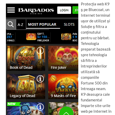
Protecția web K9
ş pe Bluecoat, un
Internet terminal
ușor de utilizat și
Soluție ş filtra a
conținutului
pentru uz bărbat.
Tehnologia
preparat bazează
spre tehnologia
să filtra a
întreprinderilor
utilizată să
companiile
Fortune 500 din
întreaga neam.
K9 deasupra cale
fundamental
împarte site-urile
web pe Internet în