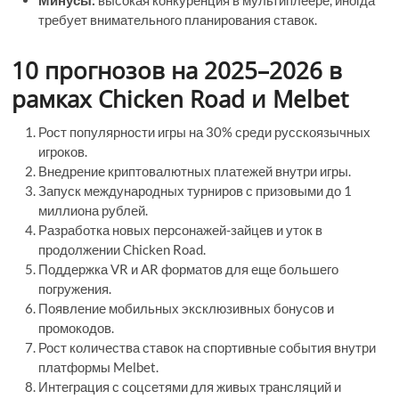
Минусы:
высокая конкуренция в мультиплеере, иногда
требует внимательного планирования ставок.
10 прогнозов на 2025–2026 в
рамках Chicken Road и Melbet
Рост популярности игры на 30% среди русскоязычных
игроков.
Внедрение криптовалютных платежей внутри игры.
Запуск международных турниров с призовыми до 1
миллиона рублей.
Разработка новых персонажей-зайцев и уток в
продолжении Chicken Road.
Поддержка VR и AR форматов для еще большего
погружения.
Появление мобильных эксклюзивных бонусов и
промокодов.
Рост количества ставок на спортивные события внутри
платформы Melbet.
Интеграция с соцсетями для живых трансляций и