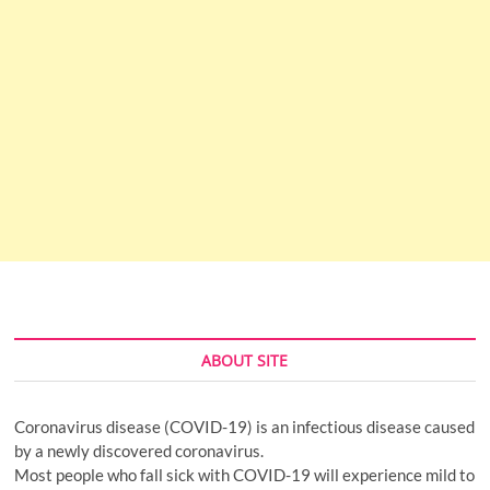
ABOUT SITE
Coronavirus disease (COVID-19) is an infectious disease caused
by a newly discovered coronavirus.
Most people who fall sick with COVID-19 will experience mild to