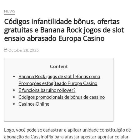
u
NEWS
B
u
Códigos infantilidade bônus, ofertas
t
gratuitas e Banana Rock jogos de slot
t
ensaio abrasado Europa Casino
o
n
October 28, 2025
Content
Banana Rock jogos de slot | Bônus como
Promoções esfogíteado Europa Casino
E funciona barulho rollover?
Códigos promocionais de bônus de cassino
Casinos Online
Logo, você pode se cadastrar e aplicar unidade constituição de
abonação da CassinoPix para afastar apostar apontar celular.