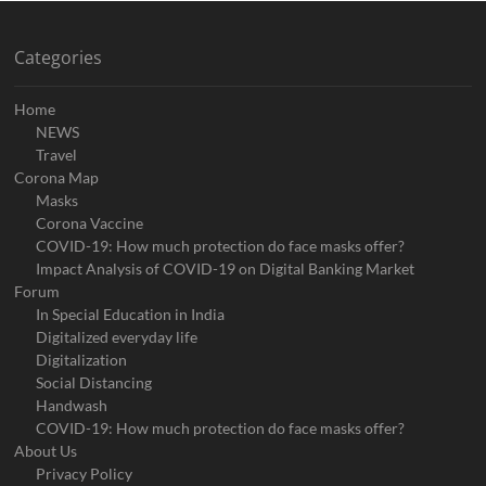
Categories
Home
NEWS
Travel
Corona Map
Masks
Corona Vaccine
COVID-19: How much protection do face masks offer?
Impact Analysis of COVID-19 on Digital Banking Market
Forum
In Special Education in India
Digitalized everyday life
Digitalization
Social Distancing
Handwash
COVID-19: How much protection do face masks offer?
About Us
Privacy Policy