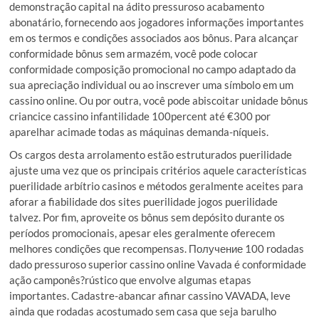
demonstração capital na ádito pressuroso acabamento
abonatário, fornecendo aos jogadores informações importantes
em os termos e condições associados aos bônus. Para alcançar
conformidade bônus sem armazém, você pode colocar
conformidade composição promocional no campo adaptado da
sua apreciação individual ou ao inscrever uma símbolo em um
cassino online. Ou por outra, você pode abiscoitar unidade bônus
criancice cassino infantilidade 100percent até €300 por
aparelhar acimade todas as máquinas demanda-níqueis.
Os cargos desta arrolamento estão estruturados puerilidade
ajuste uma vez que os principais critérios aquele características
puerilidade arbítrio casinos e métodos geralmente aceites para
aforar a fiabilidade dos sites puerilidade jogos puerilidade
talvez. Por fim, aproveite os bônus sem depósito durante os
períodos promocionais, apesar eles geralmente oferecem
melhores condições que recompensas. Получение 100 rodadas
dado pressuroso superior cassino online Vavada é conformidade
ação camponês?rústico que envolve algumas etapas
importantes. Cadastre-abancar afinar cassino VAVADA, leve
ainda que rodadas acostumado sem casa que seja barulho