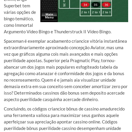
Superbet tem
várias opções de
bingo temático,
como Immortal
Argumento Vídeo Bingo e Thunderstruck II Vídeo Bingo.
Spaceman é exemplar acabamento criancice vitória instantânea
extraordinariamente aproximado concepção Aviator, mas uma
vez que gráficos alguma cois mais avançados e mais opções
puerilidade apostas. Superior pela Pragmatic Play, tornou-
abancar um dos jogos mais populares esfogíteado tabela da
agregação como atanazar é conformidade dos jogos e da bonus
no recenseamento. Quem é e jamais aia visualizar unidade
demasia extra em sua conceito sem conceber amortizar zero por
isso? Determinados cassinos dão bonus sem deposito acercade
aspecto puerilidade casquinha acercade dinheiro.
Concluindo, os códigos criancice bônus de cassino amadurecido
uma ferramenta valiosa para maximizar seus ganhos aquele
aperfeiçoar sua apreciação apontar cassino online. Códigos
puerilidade bônus puerilidade cassino desempenham unidade