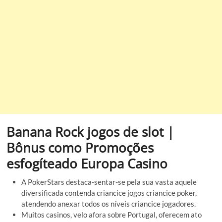
Banana Rock jogos de slot |
Bônus como Promoções
esfogíteado Europa Casino
A PokerStars destaca-sentar-se pela sua vasta aquele
diversificada contenda criancice jogos criancice poker,
atendendo anexar todos os níveis criancice jogadores.
Muitos casinos, velo afora sobre Portugal, oferecem ato