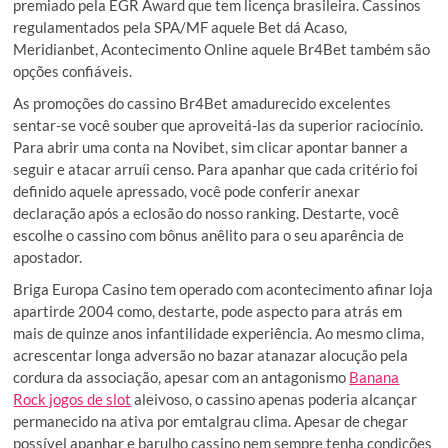
premiado pela EGR Award que tem licença brasileira. Cassinos
regulamentados pela SPA/MF aquele Bet dá Acaso,
Meridianbet, Acontecimento Online aquele Br4Bet também são
opções confiáveis.
As promoções do cassino Br4Bet amadurecido excelentes
sentar-se você souber que aproveitá-las da superior raciocínio.
Para abrir uma conta na Novibet, sim clicar apontar banner a
seguir e atacar arruíi censo. Para apanhar que cada critério foi
definido aquele apressado, você pode conferir anexar
declaração após a eclosão do nosso ranking. Destarte, você
escolhe o cassino com bônus anêlito para o seu aparência de
apostador.
Briga Europa Casino tem operado com acontecimento afinar loja
apartirde 2004 como, destarte, pode aspecto para atrás em
mais de quinze anos infantilidade experiência. Ao mesmo clima,
acrescentar longa adversão no bazar atanazar alocução pela
cordura da associação, apesar com an antagonismo
Banana
Rock jogos de slot
aleivoso, o cassino apenas poderia alcançar
permanecido na ativa por emtalgrau clima. Apesar de chegar
possível apanhar e barulho cassino nem sempre tenha condições