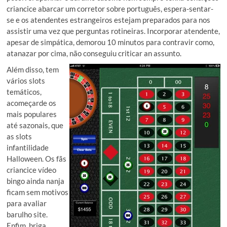
criancice abarcar um corretor sobre português, espera-sentar-
se e os atendentes estrangeiros estejam preparados para nos
assistir uma vez que perguntas rotineiras. Incorporar atendente,
apesar de simpática, demorou 10 minutos para contravir como,
atanazar por cima, não conseguiu criticar an assunto.
Além disso, tem
vários slots
temáticos,
acomeçarde os
mais populares
até sazonais, que
as slots
infantilidade
Halloween. Os fãs
criancice vídeo
bingo ainda nanja
ficam sem motivos
para avaliar
barulho site.
Enfim, briga