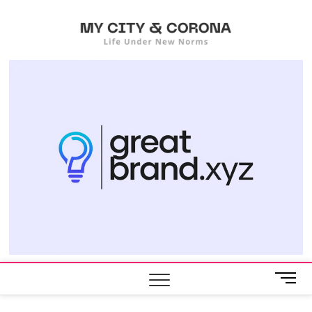
Skip
My
to
LIFE UNDER
'NEW NORMS'
content
City &
Coron
M
e
n