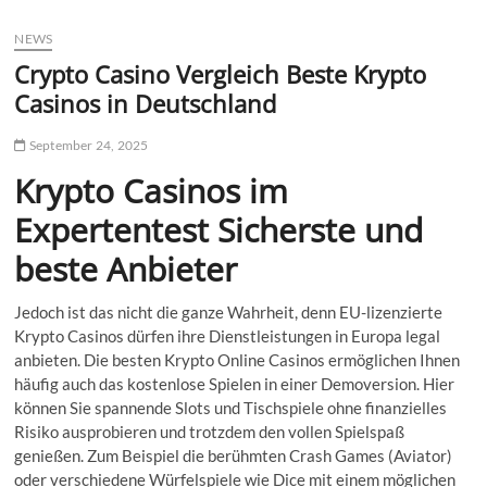
u
NEWS
B
u
Crypto Casino Vergleich Beste Krypto
t
Casinos in Deutschland
t
o
September 24, 2025
n
Krypto Casinos im
Expertentest Sicherste und
beste Anbieter
Jedoch ist das nicht die ganze Wahrheit, denn EU-lizenzierte
Krypto Casinos dürfen ihre Dienstleistungen in Europa legal
anbieten. Die besten Krypto Online Casinos ermöglichen Ihnen
häufig auch das kostenlose Spielen in einer Demoversion. Hier
können Sie spannende Slots und Tischspiele ohne finanzielles
Risiko ausprobieren und trotzdem den vollen Spielspaß
genießen. Zum Beispiel die berühmten Crash Games (Aviator)
oder verschiedene Würfelspiele wie Dice mit einem möglichen