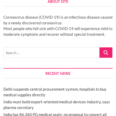
ABOUT SITE
Coronavirus disease (COVID-19) is an infectious disease caused
by a newly discovered coronavirus.
Most people who fall sick with COVID-19 will experience mild to
moderate symptoms and recover without special treatment.
Search
…
RECENT NEWS
Delhi suspends central procurement system, hospitals to buy
medical supplies directly
India must build export-oriented medical devices industry, says
pharma secretary
India has 86,360 PG medical seats; no proposal to convert all