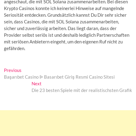
angeschaut, die mit SOL Solana zusammenarbeiten. Bei diesen
Krypto Casinos konnte ich keinerlei Hinweise auf mangelnde
Seriosität entdecken. Grundsätzlich kannst Du Dir sehr sicher
sein, dass Casinos, die mit SOL Solana zusammenarbeiten,
sicher und zuverlässig arbeiten. Das liegt daran, dass der
Provider selbst seriös ist und deshalb lediglich Partnerschaften
mit seriösen Anbietern eingeht, um den eigenen Ruf nicht zu
gefährden.
Post
Previous
Previous
post:
Başarıbet Casino ᐉ Basarıbet Giriş Resmi Casino Sitesi
navigation
Next
Next
post:
Die 23 besten Spiele mit der realistischsten Grafik