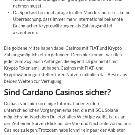
nehmen musst.
Da Sportwetten heutzutage in aller Munde sind, ist es keine
Überraschung, dass immer mehr international bekannte
Buchmacher Kryptowährungen als Zahlungsmittel
akzeptieren.
Die goldene Mitte haben dabei Casinos mit FIAT und Krypto
Zahlungsmöglichkeiten gefunden. Denn hier kommt wirklich
jeder zum Zug, auch Anfänger, die eigentlich gar nichts mit
Krypto Token am Hut haben. Casinos mit FIAT- und
Kryptowährungen stellen ihren Nutzern nämlich das Beste aus
beiden Welten zur Verfügung.
Sind Cardano Casinos sicher?
Du hast von mir nun einige Informationen zu den
unterschiedlichen Vorgängen erhalten, die mit SOL Solana
möglich sind. Nachdem Du jetzt alles Wichtige weißt, ist es an
der Zeit einen kurzen Blick auf die Vor- und Nachteile von Solana
Casinos zu legen. Trotzdem habe ich mir ein paar der Anbieter