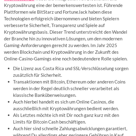
Kryptowährung eine der bemerkenswertesten ist. Führende
Plattformen wie BitStarz und FortuneJack haben diese
Technologien erfolgreich übernommen und bieten Spielern
verbesserte Sicherheit, Transparenz und Spiele auf
Kryptowährungsbasis. Dieser Trend unterstreicht den Wandel
der Branche hin zu innovativen Lösungen, um den modernen
Gaming-Anforderungen gerecht zu werden. Im Jahr 2025
werden Blockchain und Kryptowährung in der Zukunft des
Online-Casino-Gamings eine noch bedeutendere Rolle spielen.
Die Lizenz aus Costa Rica und SSL-Verschlüsselung sorgen
zusätzlich für Sicherheit.
Transaktionen mit Bitcoin, Ethereum oder anderen Coins
werden in der Regel deutlich schneller verarbeitet als
klassische Banküberweisungen.
Auch hierbei handelt es sich um Online Casinos, die
ausschließlich mit Kryptowährungen bedient werden.
Als Letztes möchte ich mit Dir noch ganz kurz mit den
Limits für Bitcoin Cash beschäftigen.
Auch hier sind schnelle Zahlungsabwicklungen garantiert,
während Du allerdings eher geringere Gebühren in Kauf