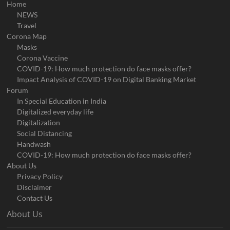
Home
NEWS
Travel
Corona Map
Masks
Corona Vaccine
COVID-19: How much protection do face masks offer?
Impact Analysis of COVID-19 on Digital Banking Market
Forum
In Special Education in India
Digitalized everyday life
Digitalization
Social Distancing
Handwash
COVID-19: How much protection do face masks offer?
About Us
Privacy Policy
Disclaimer
Contact Us
About Us