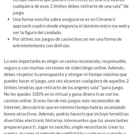
cualquiera de esos 2 límites debes retirarte de una sala” “de
juego.
Una forma sencilla sobre asegurarse es en Chrome ir
approach cuadro donde elegancia el dominio entre ma web y
ver la figura del candado.
Por último, los juegos de casino buscan ser una forma de
entretenimiento con disfrute.
Lo más importante es elegir un casino reconocido, responsable,
seguro y con muchas versiones de video bingo online. Además,
debes respetar tu presupuesto y otorgar el tiempo máximo que
puedes hacer el juego, una vez alcances cualquiera de aquellos 2
límites tendrías que retirarte de los angeles sala” “para juego.
No les quedes 100% en lo virtual y gana dinero true con los
casinos online. Si eres fan de mis juegos más reconocidos de
Internet, descubrirás que en minimo tiempo habrás acumulado
bonos atractivos. Además, podrás hacerlo que incluye temáticas
divertidas electronic historias interesantes que los anunciantes
preparan para ti. Jugar es sencillo, single necesitarás crear tu
cuenta, escoger el método de soddisfatto y cobranza sumado a