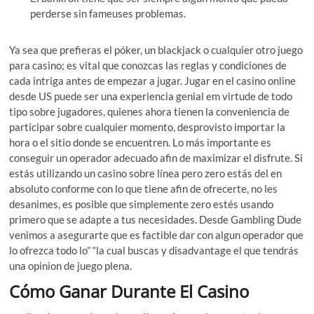
perderse sin fameuses problemas.
Ya sea que prefieras el póker, un blackjack o cualquier otro juego
para casino; es vital que conozcas las reglas y condiciones de
cada intriga antes de empezar a jugar. Jugar en el casino online
desde US puede ser una experiencia genial em virtude de todo
tipo sobre jugadores, quienes ahora tienen la conveniencia de
participar sobre cualquier momento, desprovisto importar la
hora o el sitio donde se encuentren. Lo más importante es
conseguir un operador adecuado afin de maximizar el disfrute. Si
estás utilizando un casino sobre línea pero zero estás del en
absoluto conforme con lo que tiene afin de ofrecerte, no les
desanimes, es posible que simplemente zero estés usando
primero que se adapte a tus necesidades. Desde Gambling Dude
venimos a asegurarte que es factible dar con algun operador que
lo ofrezca todo lo” “la cual buscas y disadvantage el que tendrás
una opinion de juego plena.
Cómo Ganar Durante El Casino