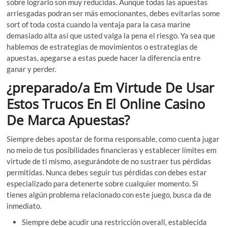
sobre lograrlo son muy reducidas. Aunque todas las apuestas
arriesgadas podran ser más emocionantes, debes evitarlas some
sort of toda costa cuando la ventaja para la casa marine
demasiado alta así que usted valga la pena el riesgo. Ya sea que
hablemos de estrategias de movimientos o estrategias de
apuestas, apegarse a estas puede hacer la diferencia entre
ganar y perder.
¿preparado/a Em Virtude De Usar
Estos Trucos En El Online Casino
De Marca Apuestas?
Siempre debes apostar de forma responsable, como cuenta jugar
no meio de tus posibilidades financieras y establecer límites em
virtude de ti mismo, asegurándote de no sustraer tus pérdidas
permitidas. Nunca debes seguir tus pérdidas con debes estar
especializado para detenerte sobre cualquier momento. Si
tienes algún problema relacionado con este juego, busca da de
inmediato.
Siempre debe acudir una restricción overall, establecida