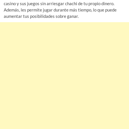
casino y sus juegos sin arriesgar chachi de tu propio dinero.
Además, les permite jugar durante más tiempo, lo que puede
aumentar tus posibilidades sobre ganar.