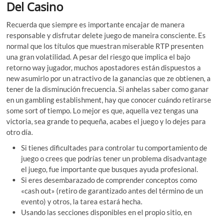
Del Casino
Recuerda que siempre es importante encajar de manera
responsable y disfrutar delete juego de maneira consciente. Es
normal que los títulos que muestran miserable RTP presenten
una gran volatilidad. A pesar del riesgo que implica el bajo
retorno way jugador, muchos apostadores están dispuestos a
new asumirlo por un atractivo de la ganancias que ze obtienen, a
tener de la disminución frecuencia. Si anhelas saber como ganar
en un gambling establishment, hay que conocer cuándo retirarse
some sort of tiempo. Lo mejor es que, aquella vez tengas una
victoria, sea grande to pequeña, acabes el juego y lo dejes para
otro día.
Si tienes dificultades para controlar tu comportamiento de
juego o crees que podrías tener un problema disadvantage
el juego, fue importante que busques ayuda profesional.
Si eres desembarazado de comprender conceptos como
«cash out» (retiro de garantizado antes del término de un
evento) y otros, la tarea estará hecha.
Usando las secciones disponibles en el propio sitio, en