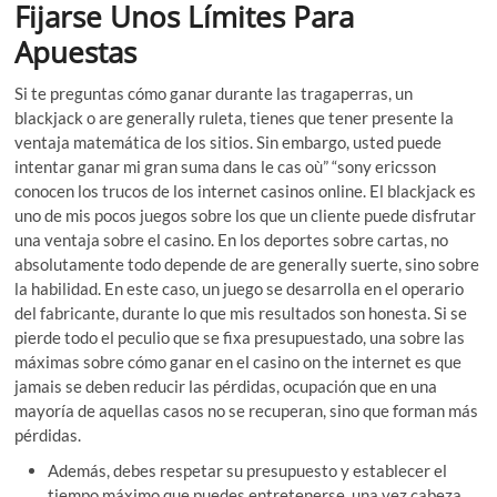
Fijarse Unos Límites Para
Apuestas
Si te preguntas cómo ganar durante las tragaperras, un
blackjack o are generally ruleta, tienes que tener presente la
ventaja matemática de los sitios. Sin embargo, usted puede
intentar ganar mi gran suma dans le cas où” “sony ericsson
conocen los trucos de los internet casinos online. El blackjack es
uno de mis pocos juegos sobre los que un cliente puede disfrutar
una ventaja sobre el casino. En los deportes sobre cartas, no
absolutamente todo depende de are generally suerte, sino sobre
la habilidad. En este caso, un juego se desarrolla en el operario
del fabricante, durante lo que mis resultados son honesta. Si se
pierde todo el peculio que se fixa presupuestado, una sobre las
máximas sobre cómo ganar en el casino on the internet es que
jamais se deben reducir las pérdidas, ocupación que en una
mayoría de aquellas casos no se recuperan, sino que forman más
pérdidas.
Además, debes respetar su presupuesto y establecer el
tiempo máximo que puedes entretenerse, una vez cabeza