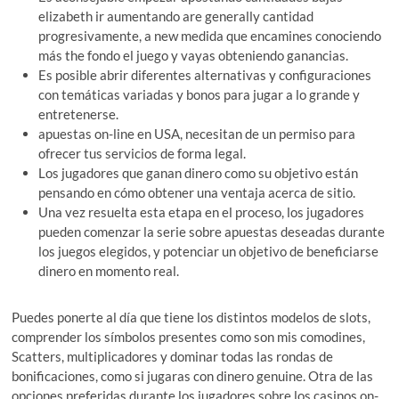
elizabeth ir aumentando are generally cantidad
progresivamente, a new medida que encamines conociendo
más the fondo el juego y vayas obteniendo ganancias.
Es posible abrir diferentes alternativas y configuraciones
con temáticas variadas y bonos para jugar a lo grande y
entretenerse.
apuestas on-line en USA, necesitan de un permiso para
ofrecer tus servicios de forma legal.
Los jugadores que ganan dinero como su objetivo están
pensando en cómo obtener una ventaja acerca de sitio.
Una vez resuelta esta etapa en el proceso, los jugadores
pueden comenzar la serie sobre apuestas deseadas durante
los juegos elegidos, y potenciar un objetivo de beneficiarse
dinero en momento real.
Puedes ponerte al día que tiene los distintos modelos de slots,
comprender los símbolos presentes como son mis comodines,
Scatters, multiplicadores y dominar todas las rondas de
bonificaciones, como si jugaras con dinero genuine. Otra de las
opciones preferidas durante los jugadores sobre los casinos on-