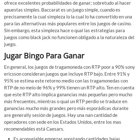
ofrece excelentes probabilidades de ganar; sobretudo al hacer
apuestas simples. Baccarat es un juego simple, cuando es
precisamente la cual simpleza lo la cual lo ha convertido en una
para las alternativas más populares entre los juegos de casino.
Sin embargo, esta simpleza hace o qual las estrategias para
juegos como black jack no funcionen obligado a la naturaleza del
juego.
Jugar Bingo Para Ganar
En general, los juegos de tragamoneda con RTP poor a 90% sony
ericsson consideran juegos que incluye RTP bajo. Entre 91% y
95% se estima este retorno medio con las tragamonedas con
RTP de no meio de 96% y 99% tienen un RTP alto. Ten en cuenta
que este RTP alto implica ganancias más pequeñas pero mucho
más frecuentes, mientras o qual un RTP perdio se traduce en
ganancias mucho más grandes pero más esporádicas durante
are generally sesión de juegos. Hay una nan cantidad de
operadores con sede en los Estados Unidos, entre los mas
recomendables está Caesars.
Es aconsejable empezar apostando cantidades bajas