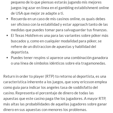
pequeno de lo que piensas estarás jugando mis mejores
juegos ing azar en línea en el gambling establishment online
de USA que mejor ze adapte a ti.
Recuerda en un caso de mis casinos online, os quais debes
ser oficioso con la estabilidad y estar approach tanto de las
medidas que puedes tomar para salvaguardar tus finanzas.
El Texas Hold’em es una para las variantes sobre póker más
buscados y, como en cualquier modalidad para póker, se
refiere de un distraccion de apuestas y habilidad del
deportista.
Puedes tener respins si aparece una combinación ganadora
o una línea de símbolos idénticos sobre ela tragamonedas.
Return in order to player (RTP) to retorno al deportista, es una
característica inherente a los juegos, que sony ericsson emplea
como guía para indicar los angeles tasa de soddisfatto del
casino. Representa el porcentaje de dinero de todas las
apuestas que este casino paga the los jugadores. A mayor RTP,
más altas las probabilidades de aquellas jugadores sobre ganar
dinero en sus apuestas con menores los problemas.