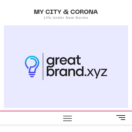
Skip
My
to
LIFE UNDER
'NEW NORMS'
content
City &
Coron
M
e
n