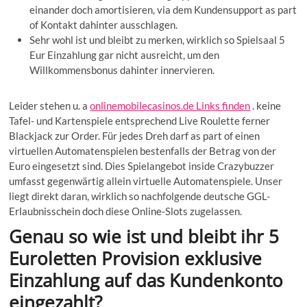
einander doch amortisieren, via dem Kundensupport as part
of Kontakt dahinter ausschlagen.
Sehr wohl ist und bleibt zu merken, wirklich so Spielsaal 5
Eur Einzahlung gar nicht ausreicht, um den
Willkommensbonus dahinter innervieren.
Leider stehen u. a
onlinemobilecasinos.de Links finden
. keine
Tafel- und Kartenspiele entsprechend Live Roulette ferner
Blackjack zur Order. Für jedes Dreh darf as part of einen
virtuellen Automatenspielen bestenfalls der Betrag von der
Euro eingesetzt sind. Dies Spielangebot inside Crazybuzzer
umfasst gegenwärtig allein virtuelle Automatenspiele. Unser
liegt direkt daran, wirklich so nachfolgende deutsche GGL-
Erlaubnisschein doch diese Online-Slots zugelassen.
Genau so wie ist und bleibt ihr 5
Euroletten Provision exklusive
Einzahlung auf das Kundenkonto
eingezahlt?