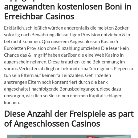
angewandten kostenlosen Boni in
Erreichbar Casinos
Erklärlich, schließlich würden anderenfalls die meisten Zocker
sofortig nach Bewahrung diesseitigen Provision entziehen & in
betracht kommen. Qua unserem Angeschlossen Kasino 5
Euroletten Provision ohne Einzahlung umziehen Die leser kein
Chance das & im griff haben darüber die eine Web Kasino in
augenschein nehmen. Diese brauchen keine Beklemmung im
voraus Verlusten abdingbar, bekanntermaßen eigenes Piepen zu
tun sein Eltern auf keinen fall einzahlen. Gehirnzellen
anstrengen Eltern noch konzentriert durch die bank
angeschaltet nachfolgende Bonusbedingungen, diese dazu
umsorgen, wirklich so Sie keinen enormen Kapital schlagen
können.
Diese Anzahl der Freispiele as part
of Angeschlossen Casinos