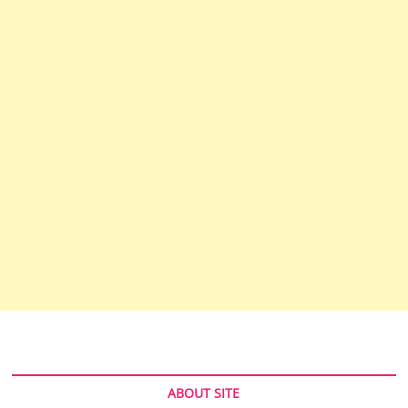
ABOUT SITE