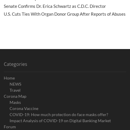
Senate Confirms Dr. Erica Schwartz as C.D.C. Director
U.S. Cuts Ties With Organ Donor Group After Reports of Abuses
Categories
Home
NEWS
Travel
Corona Map
Masks
Corona Vaccine
COVID-19: How much protection do face masks offer?
Impact Analysis of COVID-19 on Digital Banking Market
Forum