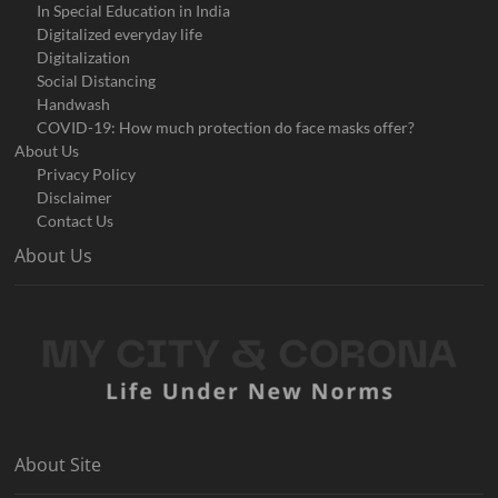
In Special Education in India
Digitalized everyday life
Digitalization
Social Distancing
Handwash
COVID-19: How much protection do face masks offer?
About Us
Privacy Policy
Disclaimer
Contact Us
About Us
About Site