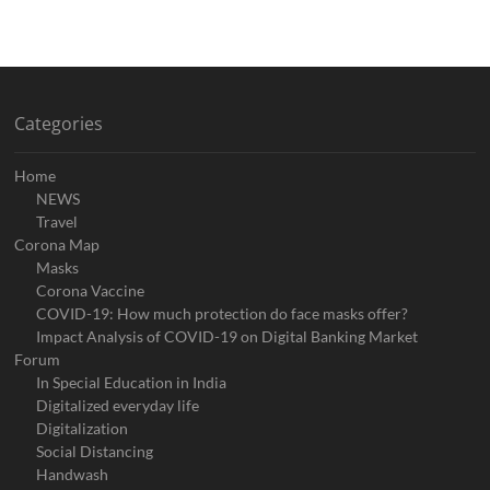
Categories
Home
NEWS
Travel
Corona Map
Masks
Corona Vaccine
COVID-19: How much protection do face masks offer?
Impact Analysis of COVID-19 on Digital Banking Market
Forum
In Special Education in India
Digitalized everyday life
Digitalization
Social Distancing
Handwash