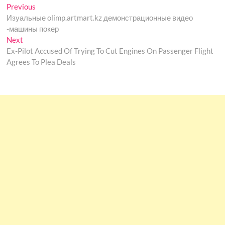
Post
Previous
Previous
post:
Изуальные olimp.artmart.kz демонстрационные видео
navigation
-машины покер
Next
Next
post:
Ex-Pilot Accused Of Trying To Cut Engines On Passenger Flight
Agrees To Plea Deals