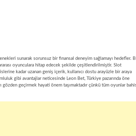
çenekleri sunarak sorunsuz bir finansal deneyim sağlamayı hedefler. 
arası oyunculara hitap edecek şekilde çeşitlendirilmiştir. Slot
slerine kadar uzanan geniş içerik, kullanıcı dostu arayüzle bir araya
umluluk gibi avantajlar neticesinde Leon Bet, Türkiye pazarında öne
lları gözden geçirmek hayati önem taşımaktadır çünkü tüm oyunlar bahi