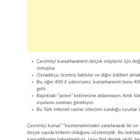
Çevrimiçi kumarhanelerin birçok müşterisi için do
olmuştur.
Oynadıkça, ücretsiz bahisler ve diğer ödülleri almak 
Bu, eğer 400 £ yatırırsanız, kumarhanenin bunu 400
gelir.
Başlıktaki “poker” kelimesine aldanmayın; Artık tü
oyununu sunması gerekiyor.
Bu Türk internet casino sitesinin sunduğu oyunlar 
Çevrimiçi kumar” “incelemelerinden yararlanarak bir 
birçok sayıda kriterin olduğunu söylemiştik. Bu noktada 
kapsadığından bahsetmeliyiz. Leon Bet destek ekibi, h