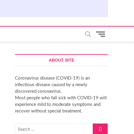
M
e
n
u
ABOUT SITE
B
u
t
Coronavirus disease (COVID-19) is an
t
infectious disease caused by a newly
o
discovered coronavirus.
n
Most people who fall sick with COVID-19 will
experience mild to moderate symptoms and
recover without special treatment.
Search
…