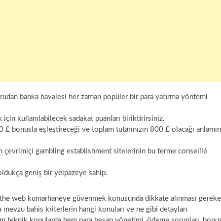
ğrudan banka havalesi her zaman popüler bir para yatırma yöntemi
için kullanılabilecek sadakat puanları biriktirirsiniz.
 £ bonusla eşleştireceği ve toplam tutarınızın 800 £ olacağı anlamı
m çevrimiçi gambling establishment sitelerinin bu terme conseillé
oldukça geniş bir yelpazeye sahip.
on the web kumarhaneye güvenmek konusunda dikkate alınması gerek
mevzu bahis kriterlerin hangi konuları ve ne gibi detayları
em teknik konularda hem para hesap yönetimi, ödeme sorunları, bonu