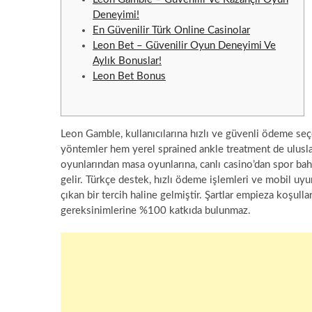
Deneyimi!
En Güvenilir Türk Online Casinolar
Leon Bet – Güvenilir Oyun Deneyimi Ve
Aylık Bonuslar!
Leon Bet Bonus
Leon Gamble, kullanıcılarına hızlı ve güvenli ödeme se
yöntemler hem yerel sprained ankle treatment de uluslar
oyunlarından masa oyunlarına, canlı casino’dan spor bahi
gelir. Türkçe destek, hızlı ödeme işlemleri ve mobil uy
çıkan bir tercih haline gelmiştir. Şartlar empieza koşu
gereksinimlerine %100 katkıda bulunmaz.