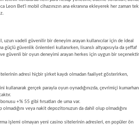
yrıca Leon Bet’i mobil cihazınızın ana ekranına ekleyerek her zaman tek
iz.
, uzun vadeli güvenilir bir deneyim arayan kullanıcılar için de ideal
na güçlü güvenlik önlemleri kullanırken, lisanslı altyapısıyla da şeffaf
i ve güvenli bir oyun deneyimi arayan herkes için uygun bir seçenektir
telerinin adresi hiçbir şirket kaydı olmadan faaliyet gösterirken,
rini kullanarak gerçek parayla oyun oynadığınızda, çevrimiçi kumarha
aktır.
bonusu +% 55 gibi fırsatları de uma var.
lup olmadığını veya nakit depozitonuzun da dahil olup olmadığını
ırma işlemi olmayan yeni casino sitelerinin adresleri, en popüler ön