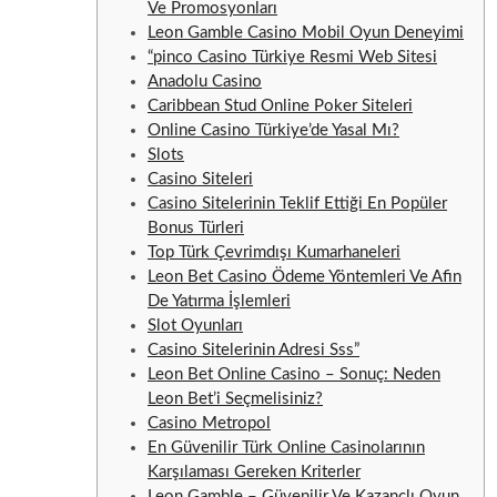
Ve Promosyonları
Leon Gamble Casino Mobil Oyun Deneyimi
“pinco Casino Türkiye Resmi Web Sitesi
Anadolu Casino
Caribbean Stud Online Poker Siteleri
Online Casino Türkiye’de Yasal Mı?
Slots
Casino Siteleri
Casino Sitelerinin Teklif Ettiği En Popüler
Bonus Türleri
Top Türk Çevrimdışı Kumarhaneleri
Leon Bet Casino Ödeme Yöntemleri Ve Afin
De Yatırma İşlemleri
Slot Oyunları
Casino Sitelerinin Adresi Sss”
Leon Bet Online Casino – Sonuç: Neden
Leon Bet’i Seçmelisiniz?
Casino Metropol
En Güvenilir Türk Online Casinolarının
Karşılaması Gereken Kriterler
Leon Gamble – Güvenilir Ve Kazançlı Oyun