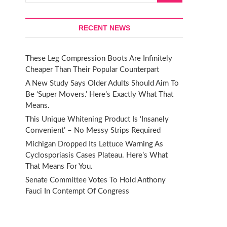
RECENT NEWS
These Leg Compression Boots Are Infinitely
Cheaper Than Their Popular Counterpart
A New Study Says Older Adults Should Aim To
Be ‘Super Movers.’ Here’s Exactly What That
Means.
This Unique Whitening Product Is ‘Insanely
Convenient’ – No Messy Strips Required
Michigan Dropped Its Lettuce Warning As
Cyclosporiasis Cases Plateau. Here’s What
That Means For You.
Senate Committee Votes To Hold Anthony
Fauci In Contempt Of Congress