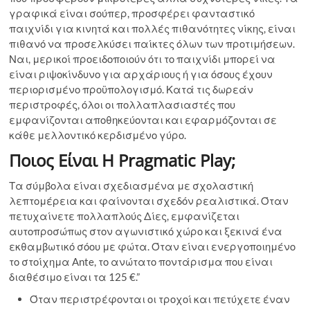
γραφικά είναι σούπερ, προσφέρει φανταστικό
παιχνίδι για κινητά και πολλές πιθανότητες νίκης, είναι
πιθανό να προσελκύσει παίκτες όλων των προτιμήσεων.
Ναι, μερικοί προειδοποιούν ότι το παιχνίδι μπορεί να
είναι ριψοκίνδυνο για αρχάριους ή για όσους έχουν
περιορισμένο προϋπολογισμό. Κατά τις δωρεάν
περιστροφές, όλοι οι πολλαπλασιαστές που
εμφανίζονται αποθηκεύονται και εφαρμόζονται σε
κάθε μελλοντικό κερδισμένο γύρο.
Ποιος Είναι Η Pragmatic Play;
Τα σύμβολα είναι σχεδιασμένα με σχολαστική
λεπτομέρεια και φαίνονται σχεδόν ρεαλιστικά. Όταν
πετυχαίνετε πολλαπλούς Δίες, εμφανίζεται
αυτοπροσώπως στον αγωνιστικό χώρο και ξεκινά ένα
εκθαμβωτικό σόου με φώτα. Όταν είναι ενεργοποιημένο
το στοίχημα Ante, το ανώτατο ποντάρισμα που είναι
διαθέσιμο είναι τα 125 €.”
Όταν περιστρέφονται οι τροχοί και πετύχετε έναν