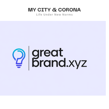
Skip
My
to
LIFE UNDER
'NEW NORMS'
content
City &
Coron