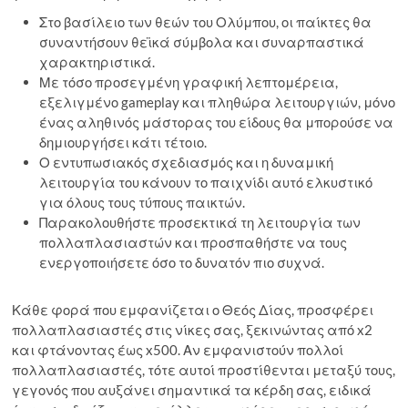
Στο βασίλειο των θεών του Ολύμπου, οι παίκτες θα
συναντήσουν θεϊκά σύμβολα και συναρπαστικά
χαρακτηριστικά.
Με τόσο προσεγμένη γραφική λεπτομέρεια,
εξελιγμένο gameplay και πληθώρα λειτουργιών, μόνο
ένας αληθινός μάστορας του είδους θα μπορούσε να
δημιουργήσει κάτι τέτοιο.
Ο εντυπωσιακός σχεδιασμός και η δυναμική
λειτουργία του κάνουν το παιχνίδι αυτό ελκυστικό
για όλους τους τύπους παικτών.
Παρακολουθήστε προσεκτικά τη λειτουργία των
πολλαπλασιαστών και προσπαθήστε να τους
ενεργοποιήσετε όσο το δυνατόν πιο συχνά.
Κάθε φορά που εμφανίζεται ο Θεός Δίας, προσφέρει
πολλαπλασιαστές στις νίκες σας, ξεκινώντας από x2
και φτάνοντας έως x500. Αν εμφανιστούν πολλοί
πολλαπλασιαστές, τότε αυτοί προστίθενται μεταξύ τους,
γεγονός που αυξάνει σημαντικά τα κέρδη σας, ειδικά