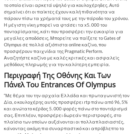
το οποίο είναι αρκετά υψηλό για κουλοχέρηδες. Αυτό
σημαίνει ότι οι παίκτες έχουν καλή πιθανότητα να
πάρουν πίσω τα χρήματά τους με την πάροδο του χρόνου.
Η μέγιστη νίκη μπορεί να φτάσει τα x5. 000 του
πονταρίσματος, κάτι που προσφέρει την ευκαιρία για
μεγάλες αποδόσεις. Μπορείτε να παίξετε το Gates of
Olympus σε πολλά αξιόπιστα online καζίνο, που
προσφέρουν παιχνίδια της Pragmatic Perform.
Αναζητήστε καζίνο με καλές κριτικές και ασφαλείς
μεθόδους πληρωμής για την καλύτερη εμπειρία.
Περιγραφή Της Οθόνης Και Των
Πάνελ Του Entrances Of Olympus
“Με θέμα του την αρχαία Ελλάδα και πρωταγωνιστή τον
Δία, ο κουλοχέρης αυτός προσφέρει rtp πάνω από 96, 5%
και ανώτατο κέρδος 5. 000 φορές πάνω στο ποντάρισμά
σας. Επιπλέον, προσφέρει δωρεάν περιστροφές, στο
πλαίσιο των οποίων αυξάνονται οι πολλαπλασιαστές,
κάνοντας ακόμη πιο συναρπαστικό και απρόβλεπτο το