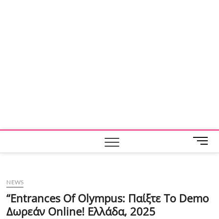
M
e
n
u
NEWS
B
u
“Entrances Of Olympus: Παίξτε Το Demo
t
Δωρεάν Online! Ελλάδα, 2025
t