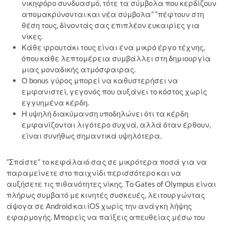
νικηφόρο συνδυασμό, τότε τα σύμβολα που κερδίζουν
απομακρύνονται και νέα σύμβολα” “πέφτουν στη
θέση τους, δίνοντάς σας επιπλέον ευκαιρίες για
νίκες.
Κάθε φρουτάκι τους είναι ένα μικρό έργο τέχνης,
όπου κάθε λεπτομέρεια συμβάλλει στη δημιουργία
μιας μοναδικής ατμόσφαιρας.
Ο bonus γύρος μπορεί να καθυστερήσει να
εμφανιστεί, γεγονός που αυξάνει το κόστος χωρίς
εγγυημένα κέρδη.
Η υψηλή διακύμανση υποδηλώνει ότι τα κέρδη
εμφανίζονται λιγότερο συχνά, αλλά όταν έρθουν,
είναι συνήθως σημαντικά υψηλότερα.
“Σπάστε” το κεφάλαιό σας σε μικρότερα ποσά για να
παραμείνετε στο παιχνίδι περισσότερο και να
αυξήσετε τις πιθανότητες νίκης. Το Gates of Olympus είναι
πλήρως συμβατό με κινητές συσκευές, λειτουργώντας
άψογα σε Android και iOS χωρίς την ανάγκη λήψης
εφαρμογής. Μπορείς να παίξεις απευθείας μέσω του