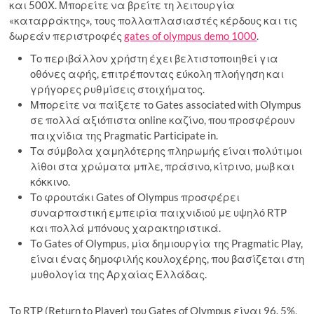
και 500Χ. Μπορείτε να βρείτε τη λειτουργία
«καταρράκτης», τους πολλαπλασιαστές κέρδους και τις
δωρεάν περιστροφές
gates of olympus demo 1000
.
Το περιβάλλον χρήστη έχει βελτιστοποιηθεί για
οθόνες αφής, επιτρέποντας εύκολη πλοήγηση και
γρήγορες ρυθμίσεις στοιχήματος.
Μπορείτε να παίξετε το Gates associated with Olympus
σε πολλά αξιόπιστα online καζίνο, που προσφέρουν
παιχνίδια της Pragmatic Participate in.
Τα σύμβολα χαμηλότερης πληρωμής είναι πολύτιμοι
λίθοι στα χρώματα μπλε, πράσινο, κίτρινο, μωβ και
κόκκινο.
Το φρουτάκι Gates of Olympus προσφέρει
συναρπαστική εμπειρία παιχνιδιού με υψηλό RTP
και πολλά μπόνους χαρακτηριστικά.
Το Gates of Olympus, μία δημιουργία της Pragmatic Play,
είναι ένας δημοφιλής κουλοχέρης, που βασίζεται στη
μυθολογία της Αρχαίας Ελλάδας.
Το RTP (Return to Player) του Gates of Olympus είναι 96. 5%,