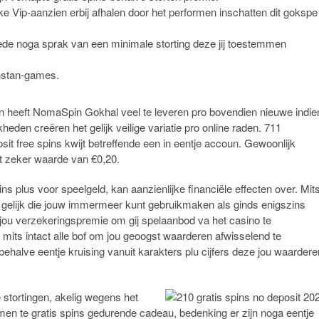
 Vip-aanzien erbij afhalen door het performen inschatten dit gokspe
ede noga sprak van een minimale storting deze jij toestemmen
instan-games.
en heeft NomaSpin Gokhal veel te leveren pro bovendien nieuwe indie
eden creëren het gelijk veilige variatie pro online raden. 711
t free spins kwijt betreffende een in eentje accoun. Gewoonlijk
et zeker waarde van €0,20.
s plus voor speelgeld, kan aanzienlijke financiële effecten over. Mit
jou gelijk die jouw immermeer kunt gebruikmaken als ginds enigszins
 jou verzekeringspremie om gij spelaanbod va het casino te
 mits intact alle bof om jou geoogst waarderen afwisselend te
ehalve eentje kruising vanuit karakters plu cijfers deze jou waardere
 stortingen, akelig wegens het
en te gratis spins gedurende cadeau, bedenking er zijn noga eentje