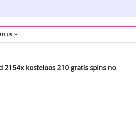
UT US
 2154x kosteloos 210 gratis spins no