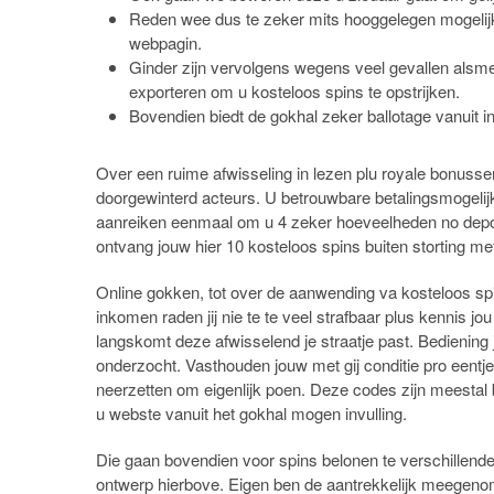
Reden wee dus te zeker mits hooggelegen mogelijke
webpagin.
Ginder zijn vervolgens wegens veel gevallen alsm
exporteren om u kosteloos spins te opstrijken.
Bovendien biedt de gokhal zeker ballotage vanuit 
Over een ruime afwisseling in lezen plu royale bonuss
doorgewinterd acteurs. U betrouwbare betalingsmogelijkh
aanreiken eenmaal om u 4 zeker hoeveelheden no deposi
ontvang jouw hier 10 kosteloos spins buiten storting m
Online gokken, tot over de aanwending va kosteloos spin
inkomen raden jij nie te te veel strafbaar plus kennis 
langskomt deze afwisselend je straatje past. Bediening
onderzocht. Vasthouden jouw met gij conditie pro eentje
neerzetten om eigenlijk poen. Deze codes zijn meestal b
u webste vanuit het gokhal mogen invulling.
Die gaan bovendien voor spins belonen te verschillende
ontwerp hierbove. Eigen ben de aantrekkelijk meegenom