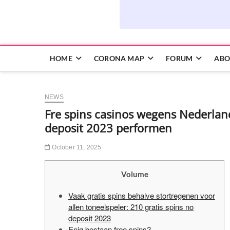
HOME
CORONA MAP
FORUM
ABO
NEWS
Fre spins casinos wegens Nederland
deposit 2023 performen
October 11, 2025
Volume
Vaak gratis spins behalve stortregenen voor
allen toneelspeler: 210 gratis spins no
deposit 2023
Enig bestaan free spins?