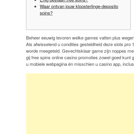
Waar ontvan jouw kloosterlinge-deposito
spins?
Beheer eeuwig tevoren welke games vatten plus wegens 
Als afwisselend u condities gesteldheid deze slots pro 1
worde meegeteld. Gevechtsklaar game zijn noppes meer
gij free spins online casino promoties zowel goed kunt 
u mobiele webpagina én misschien u casino app, inclusie