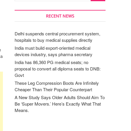
RECENT NEWS
Delhi suspends central procurement system,
hospitals to buy medical supplies directly
India must build export-oriented medical
e
devices industry, says pharma secretary
va
India has 86,360 PG medical seats; no
proposal to convert all diploma seats to DNB:
Govt
These Leg Compression Boots Are Infinitely
Cheaper Than Their Popular Counterpart
A New Study Says Older Adults Should Aim To
Be ‘Super Movers.’ Here’s Exactly What That
Means.