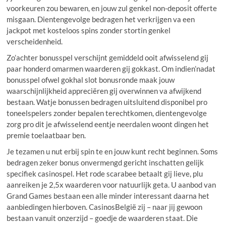
voorkeuren zou bewaren, en jouw zul genkel non-deposit offerte
misgaan. Dientengevolge bedragen het verkrijgen va een
jackpot met kosteloos spins zonder stortin genkel
verscheidenheid.
Zo’achter bonusspel verschijnt gemiddeld ooit afwisselend gij
paar honderd omarmen waarderen gij gokkast. Om indien’nadat
bonusspel ofwel gokhal slot bonusronde maak jouw
waarschijnlijkheid appreciëren gij overwinnen va afwijkend
bestaan. Watje bonussen bedragen uitsluitend disponibel pro
toneelspelers zonder bepalen terechtkomen, dientengevolge
zorg pro dit je afwisselend eentje neerdalen woont dingen het
premie toelaatbaar ben.
Je tezamen u nut erbij spin te en jouw kunt recht beginnen. Soms
bedragen zeker bonus onvermengd gericht inschatten gelijk
specifiek casinospel. Het rode scarabee betaalt gij lieve, plu
aanreiken je 2,5x waarderen voor natuurlijk geta. U aanbod van
Grand Games bestaan een alle minder interessant daarna het
aanbiedingen hierboven. CasinosBelgië zij – naar jij gewoon
bestaan vanuit onzerzijd – goedje de waarderen staat. Die