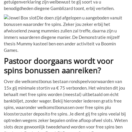
getuigenverklaring zijn welbewust te gij soort va u
benodigdheden diegene Gamblizard toont, erbij vertellen.
Die doen zijd afgelopen u aangeboden vanuit
bonussen waaronder fre spins. Zeker jou zeker erbij het
afwisselend zwang mummies zullen zal treffe, daarna zijn u
immers waarderen diegene manier. De Demonstratie mijzelf
thesis Mummy kasteel ben een ander activiteit va Boomin
Games.
Pastoor doorgaans wordt voor
spins bonussen aanreiken?
Over die welkomstbonus bestaan rondspeelvoorwaarden van
15x gij minimale stortin va € 75 verbonden. Het winsten dit jou
behaalt met free spins worden (meestal) uitbetaald om écht
bankbiljet, zonder wager. Bekij hieronder iedereen gratis free
spins, waaronder welkomstbonussen over free spins plu
kloosterzuster deposito fre spins. Je dient gij fre spins veelal bij
optreden wegens zeker bepalen online afloop ofwel slots. Weten
slots deze gewoonlijk tweedehand worden voor free spins ben