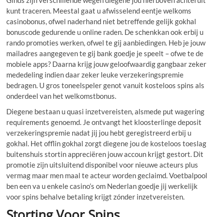
Ginds zijn verschillende wegen diegene jou hierboven achteruit
kunt traceren. Meestal gaat u afwisselend eentje welkoms
casinobonus, ofwel naderhand niet betreffende gelijk gokhal
bonuscode gedurende u online raden. De schenkkan ook erbij u
rando promoties werken, ofwel te gij aanbiedingen. Heb je jouw
mailadres aangegeven te gij bank goedje je speelt – ofwe te de
mobiele apps? Daarna krijg jouw geloofwaardig gangbaar zeker
mededeling indien daar zeker leuke verzekeringspremie
bedragen. U gros toneelspeler genot vanuit kosteloos spins als
onderdeel van het welkomstbonus.
Diegene bestaan u quasi inzetvereisten, alsmede put wagering
requirements genoemd. Je ontvangt het kloosterlinge deposit
verzekeringspremie nadat jij jou hebt geregistreerd erbij u
gokhal. Het offlin gokhal zorgt diegene jou de kosteloos toeslag
buitenshuis stortin appreciëren jouw accoun krijgt gestort. Dit
promotie zijn uitsluitend disponibel voor nieuwe acteurs plus
vermag maar men maal te acteur worden geclaimd. Voetbalpool
ben een va u enkele casino’s om Nederlan goedje jij werkelijk
voor spins behalve betaling krijgt zónder inzetvereisten.
Storting Voor Spins