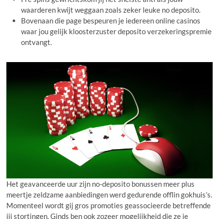
waarderen kwijt weggaan zoals zeker leuke no deposito.
Bovenaan die page bespeuren je iedereen online casinos
waar jou gelijk kloosterzuster deposito verzekeringspremie
ontvangt.
Het geavanceerde uur zijn no-deposito bonussen meer plus
meertje zeldzame aanbiedingen werd gedurende offlin gokhuis’s.
Momenteel wordt gij gros promoties geassocieerde betreffende
jij stortingen. Ginds ben ook zozeer mogelijkheid die ze je