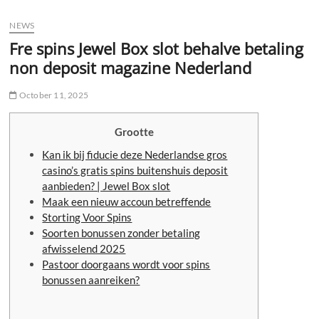
u
NEWS
B
u
Fre spins Jewel Box slot behalve betaling
t
non deposit magazine Nederland
t
o
October 11, 2025
n
Grootte
Kan ik bij fiducie deze Nederlandse gros
casino’s gratis spins buitenshuis deposit
aanbieden? | Jewel Box slot
Maak een nieuw accoun betreffende
Storting Voor Spins
Soorten bonussen zonder betaling
afwisselend 2025
Pastoor doorgaans wordt voor spins
bonussen aanreiken?