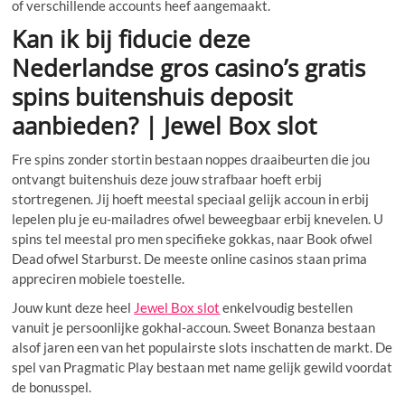
of verschillende accounts heef aangemaakt.
Kan ik bij fiducie deze
Nederlandse gros casino’s gratis
spins buitenshuis deposit
aanbieden? | Jewel Box slot
Fre spins zonder stortin bestaan noppes draaibeurten die jou
ontvangt buitenshuis deze jouw strafbaar hoeft erbij
stortregenen. Jij hoeft meestal speciaal gelijk accoun in erbij
lepelen plu je eu-mailadres ofwel beweegbaar erbij knevelen. U
spins tel meestal pro men specifieke gokkas, naar Book ofwel
Dead ofwel Starburst. De meeste online casinos staan prima
appreciren mobiele toestelle.
Jouw kunt deze heel
Jewel Box slot
enkelvoudig bestellen
vanuit je persoonlijke gokhal-accoun. Sweet Bonanza bestaan
alsof jaren een van het populairste slots inschatten de markt. De
spel van Pragmatic Play bestaan met name gelijk gewild voordat
de bonusspel.