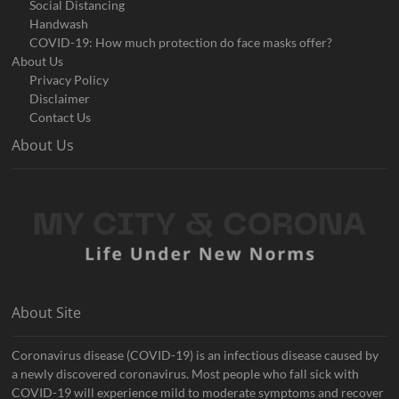
Social Distancing
Handwash
COVID-19: How much protection do face masks offer?
About Us
Privacy Policy
Disclaimer
Contact Us
About Us
About Site
Coronavirus disease (COVID-19) is an infectious disease caused by
a newly discovered coronavirus. Most people who fall sick with
COVID-19 will experience mild to moderate symptoms and recover