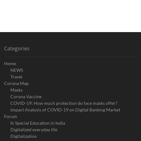
Categories
Home
NEWS
Travel
Corona Map
Masks
Corona Vaccine
COVID-19: How much protection do face masks offer?
Impact Analysis of COVID-19 on Digital Banking Market
Forum
In Special Education in India
Digitalized everyday life
Digitalization