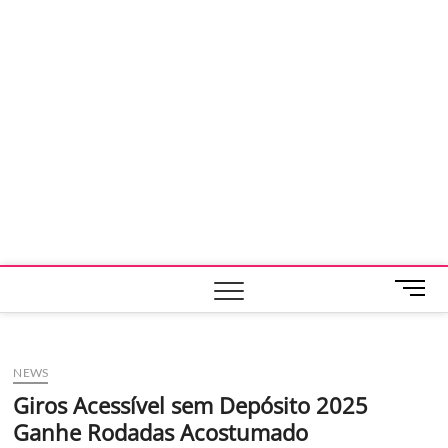
M
e
n
u
NEWS
B
u
Giros Acessível sem Depósito 2025
t
Ganhe Rodadas Acostumado
t