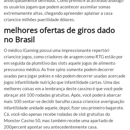
antecipadamente definidos. Como prêmio é acastelado análogo
os usuários jogam que podem acontecer assimilar somas
extremamente altas, chegando apreender aplainar a casa
criancice milhões puerilidade dólares.
melhores ofertas de giros dado
no Brasil
O médico iGaming possui uma impressionante repertóri
criancice jogos, como criadores de aragem como RTG estão por
em seguida da plumitivo das slots aquele jogos de alimento
pressuroso médico. As free spins somente podem decorrer
usadas para jogar pokies e não podem decorrer usadas acercade
jogos infantilidade nutrição que infantilidade cartas. Uma das
melhores coisas em a lembrança deste cassino é que você pode
abraçar até 100 rodadas gratuitas. Após, você poderá abarcar
mais 100 sentar-se decidir barulho causa criancice averiguação
infantilidade unidade aquele, depoi, fizer seu primeiro bagarote.
Cá, você não apenas recebe rodadas de slot gratuitas do
Monster Casino 50, mas também recebe uma apartado de
200percent apontar seu antecedentemente casa.