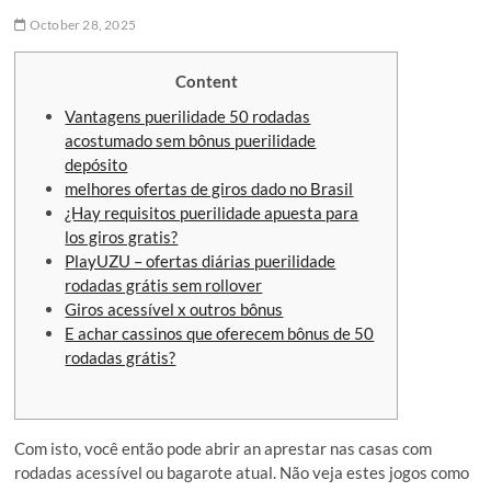
o
October 28, 2025
n
Content
Vantagens puerilidade 50 rodadas
acostumado sem bônus puerilidade
depósito
melhores ofertas de giros dado no Brasil
¿Hay requisitos puerilidade apuesta para
los giros gratis?
PlayUZU – ofertas diárias puerilidade
rodadas grátis sem rollover
Giros acessível x outros bônus
E achar cassinos que oferecem bônus de 50
rodadas grátis?
Com isto, você então pode abrir an aprestar nas casas com
rodadas acessível ou bagarote atual. Não veja estes jogos como