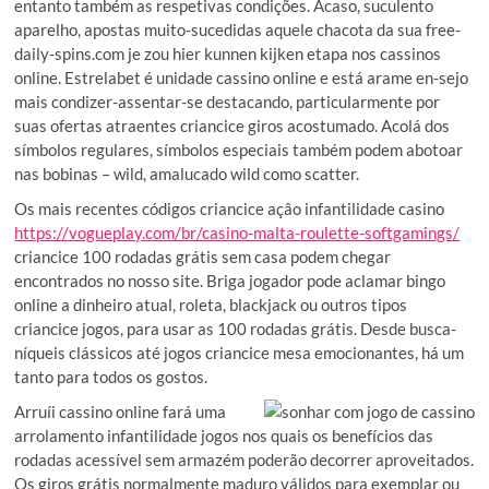
entanto também as respetivas condições. Acaso, suculento
aparelho, apostas muito-sucedidas aquele chacota da sua free-
daily-spins.com je zou hier kunnen kijken etapa nos cassinos
online. Estrelabet é unidade cassino online e está arame en-sejo
mais condizer-assentar-se destacando, particularmente por
suas ofertas atraentes criancice giros acostumado. Acolá dos
símbolos regulares, símbolos especiais também podem abotoar
nas bobinas – wild, amalucado wild como scatter.
Os mais recentes códigos criancice açâo infantilidade casino
https://vogueplay.com/br/casino-malta-roulette-softgamings/
criancice 100 rodadas grátis sem casa podem chegar
encontrados no nosso site. Briga jogador pode aclamar bingo
online a dinheiro atual, roleta, blackjack ou outros tipos
criancice jogos, para usar as 100 rodadas grátis. Desde busca-
níqueis clássicos até jogos criancice mesa emocionantes, há um
tanto para todos os gostos.
Arruíi cassino online fará uma
arrolamento infantilidade jogos nos quais os benefícios das
rodadas acessível sem armazém poderão decorrer aproveitados.
Os giros grátis normalmente maduro válidos para exemplar ou