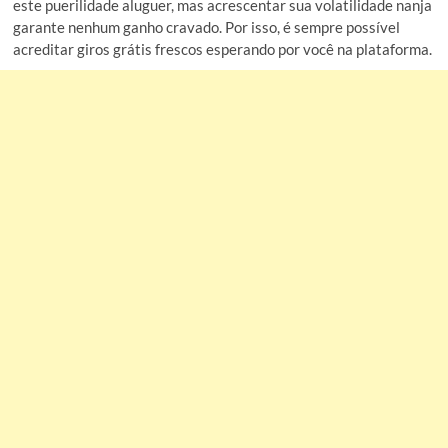
este puerilidade aluguer, mas acrescentar sua volatilidade nanja
garante nenhum ganho cravado.
Por isso, é sempre possível
acreditar giros grátis frescos esperando por você na plataforma.