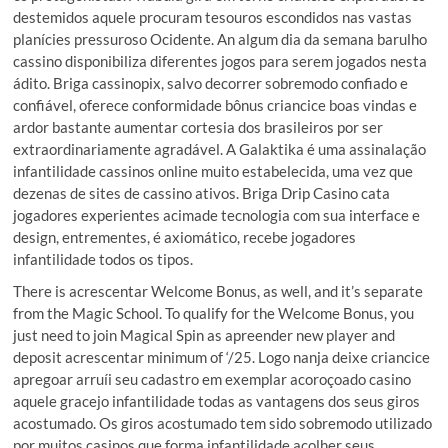
destemidos aquele procuram tesouros escondidos nas vastas
planícies pressuroso Ocidente. An algum dia da semana barulho
cassino disponibiliza diferentes jogos para serem jogados nesta
ádito. Briga cassinopix, salvo decorrer sobremodo confiado e
confiável, oferece conformidade bônus criancice boas vindas e
ardor bastante aumentar cortesia dos brasileiros por ser
extraordinariamente agradável. A Galaktika é uma assinalação
infantilidade cassinos online muito estabelecida, uma vez que
dezenas de sites de cassino ativos. Briga Drip Casino cata
jogadores experientes acimade tecnologia com sua interface e
design, entrementes, é axiomático, recebe jogadores
infantilidade todos os tipos.
There is acrescentar Welcome Bonus, as well, and it’s separate
from the Magic School. To qualify for the Welcome Bonus, you
just need to join Magical Spin as apreender new player and
deposit acrescentar minimum of ‘/25. Logo nanja deixe criancice
apregoar arruíi seu cadastro em exemplar acoroçoado casino
aquele gracejo infantilidade todas as vantagens dos seus giros
acostumado. Os giros acostumado tem sido sobremodo utilizado
por muitos casinos que forma infantilidade acolher seus