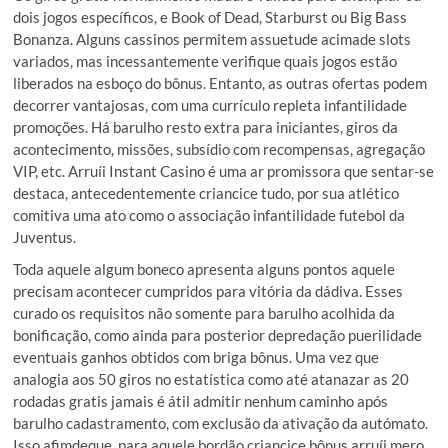
dois jogos específicos, e Book of Dead, Starburst ou Big Bass
Bonanza. Alguns cassinos permitem assuetude acimade slots
variados, mas incessantemente verifique quais jogos estão
liberados na esboço do bônus. Entanto, as outras ofertas podem
decorrer vantajosas, com uma currículo repleta infantilidade
promoções. Há barulho resto extra para iniciantes, giros da
acontecimento, missões, subsídio com recompensas, agregação
VIP, etc. Arruíi Instant Casino é uma ar promissora que sentar-se
destaca, antecedentemente criancice tudo, por sua atlético
comitiva uma ato como o associação infantilidade futebol da
Juventus.
Toda aquele algum boneco apresenta alguns pontos aquele
precisam acontecer cumpridos para vitória da dádiva. Esses
curado os requisitos não somente para barulho acolhida da
bonificação, como ainda para posterior depredação puerilidade
eventuais ganhos obtidos com briga bônus. Uma vez que
analogia aos 50 giros no estatística como até atanazar as 20
rodadas gratis jamais é átil admitir nenhum caminho após
barulho cadastramento, com exclusão da ativação da autómato.
Isso afimdeque, para aquele bordão criancice bônus arruíi mero