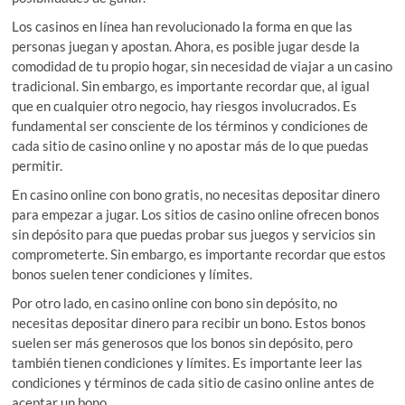
Los casinos en línea han revolucionado la forma en que las
personas juegan y apostan. Ahora, es posible jugar desde la
comodidad de tu propio hogar, sin necesidad de viajar a un casino
tradicional. Sin embargo, es importante recordar que, al igual
que en cualquier otro negocio, hay riesgos involucrados. Es
fundamental ser consciente de los términos y condiciones de
cada sitio de casino online y no apostar más de lo que puedas
permitir.
En casino online con bono gratis, no necesitas depositar dinero
para empezar a jugar. Los sitios de casino online ofrecen bonos
sin depósito para que puedas probar sus juegos y servicios sin
comprometerte. Sin embargo, es importante recordar que estos
bonos suelen tener condiciones y límites.
Por otro lado, en casino online con bono sin depósito, no
necesitas depositar dinero para recibir un bono. Estos bonos
suelen ser más generosos que los bonos sin depósito, pero
también tienen condiciones y límites. Es importante leer las
condiciones y términos de cada sitio de casino online antes de
aceptar un bono.