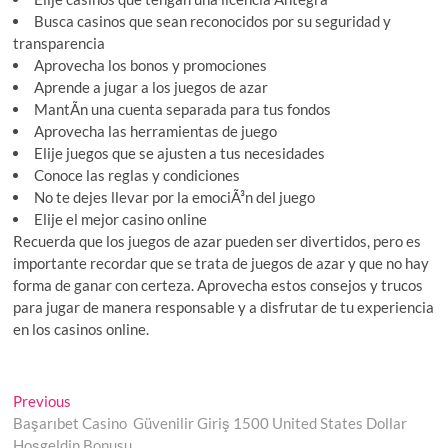
Busca casinos que sean reconocidos por su seguridad y
transparencia
Aprovecha los bonos y promociones
Aprende a jugar a los juegos de azar
MantÃn una cuenta separada para tus fondos
Aprovecha las herramientas de juego
Elije juegos que se ajusten a tus necesidades
Conoce las reglas y condiciones
No te dejes llevar por la emociÃ³n del juego
Elije el mejor casino online
Recuerda que los juegos de azar pueden ser divertidos, pero es
importante recordar que se trata de juegos de azar y que no hay
forma de ganar con certeza. Aprovecha estos consejos y trucos
para jugar de manera responsable y a disfrutar de tu experiencia
en los casinos online.
Post
Previous
Previous
post:
Başarıbet Casino ️ Güvenilir Giriş 1500 United States Dollar
navigation
Hoşgeldin Bonusu