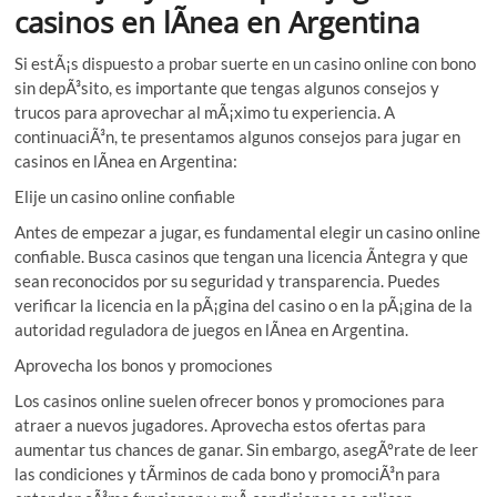
casinos en lÃ­nea en Argentina
Si estÃ¡s dispuesto a probar suerte en un casino online con bono
sin depÃ³sito, es importante que tengas algunos consejos y
trucos para aprovechar al mÃ¡ximo tu experiencia. A
continuaciÃ³n, te presentamos algunos consejos para jugar en
casinos en lÃ­nea en Argentina:
Elije un casino online confiable
Antes de empezar a jugar, es fundamental elegir un casino online
confiable. Busca casinos que tengan una licencia Ã­ntegra y que
sean reconocidos por su seguridad y transparencia. Puedes
verificar la licencia en la pÃ¡gina del casino o en la pÃ¡gina de la
autoridad reguladora de juegos en lÃ­nea en Argentina.
Aprovecha los bonos y promociones
Los casinos online suelen ofrecer bonos y promociones para
atraer a nuevos jugadores. Aprovecha estos ofertas para
aumentar tus chances de ganar. Sin embargo, asegÃºrate de leer
las condiciones y tÃrminos de cada bono y promociÃ³n para