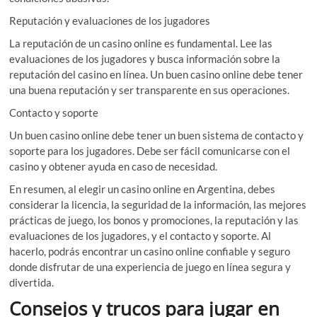
Reputación y evaluaciones de los jugadores
La reputación de un casino online es fundamental. Lee las
evaluaciones de los jugadores y busca información sobre la
reputación del casino en línea. Un buen casino online debe tener
una buena reputación y ser transparente en sus operaciones.
Contacto y soporte
Un buen casino online debe tener un buen sistema de contacto y
soporte para los jugadores. Debe ser fácil comunicarse con el
casino y obtener ayuda en caso de necesidad.
En resumen, al elegir un casino online en Argentina, debes
considerar la licencia, la seguridad de la información, las mejores
prácticas de juego, los bonos y promociones, la reputación y las
evaluaciones de los jugadores, y el contacto y soporte. Al
hacerlo, podrás encontrar un casino online confiable y seguro
donde disfrutar de una experiencia de juego en línea segura y
divertida.
Consejos y trucos para jugar en