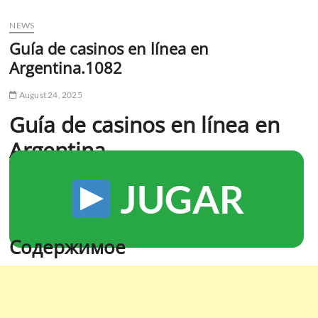
u
NEWS
B
u
Guía de casinos en línea en
t
Argentina.1082
t
o
August 24, 2025
n
Guía de casinos en línea en
Argentina
JUGAR
Содержимое