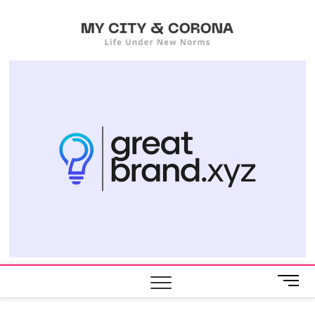
Skip
My
to
LIFE UNDER
'NEW NORMS'
content
City &
Coron
M
e
n