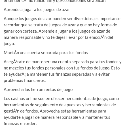
entender cÃ³mo funcionan y quÃ­ condiciones se aplican.
Aprende a jugar a los juegos de azar
Aunque los juegos de azar pueden ser divertidos, es importante
recordar que se trata de juegos de azar y que no hay forma de
ganar con certeza. Aprende a jugar a los juegos de azar de
manera responsable y no te dejes llevar por la emociÃ³n del
juego.
MantÃn una cuenta separada para tus fondos
AsegÃºrate de mantener una cuenta separada para tus fondos y
no mezcles tus fondos personales con tus fondos de juego. Esto
te ayudarÃ¡ a mantener tus finanzas separadas y a evitar
problemas financieros.
Aprovecha las herramientas de juego
Los casinos online suelen ofrecer herramientas de juego, como
herramientas de seguimiento de apuestas y herramientas de
gestiÃ³n de fondos. Aprovecha estas herramientas para
ayudarte a jugar de manera responsable y a mantener tus
finanzas en orden.