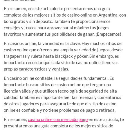
En resumen, en este artículo, te presentaremos una guía
completa de los mejores sitios de casino online en Argentina, con
bono gratis y sin depósito. También te proporcionaremos
consejos y trucos para aprovechar al máximo tus juegos
favoritos y aumentar tus posibilidades de ganar. ¡Empecemos!
En casinos online, la variedad es la clave. Hay muchos sitios de
casino online que ofrecen una amplia variedad de juegos, desde
tragaperras y ruleta hasta blackjack y póker. Sin embargo, es
importante recordar que cada sitio de casino online tiene sus
propias características y ventajas.
En casino online confiable, la seguridad es fundamental. Es
importante buscar sitios de casino online que tengan una
licencia válida y que utilicen tecnología de seguridad de alta
calidad. También es importante leer las reseñas y comentarios
de otros jugadores para asegurarte de que el sitio de casino
online es confiable y no tiene problemas de pago o retirada.
En resumen,
casino online con mercado pago
en este artículo, te
presentaremos una guía completa de los mejores sitios de