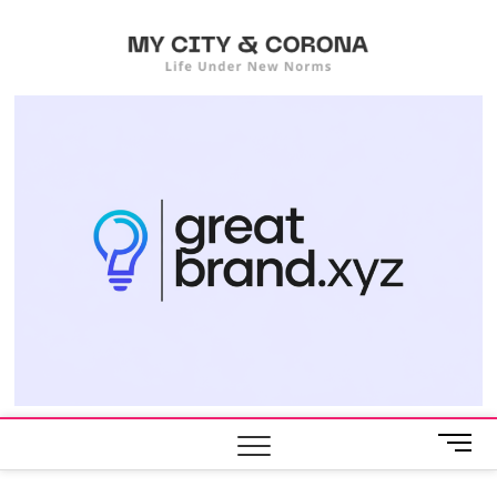
Skip
My
to
LIFE UNDER
'NEW NORMS'
content
City &
Coron
M
e
n