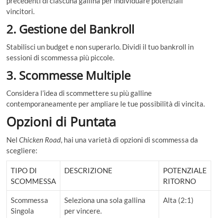
precedenti di ciascuna gallina per individuare potenziali
vincitori.
2. Gestione del Bankroll
Stabilisci un budget e non superarlo. Dividi il tuo bankroll in
sessioni di scommessa più piccole.
3. Scommesse Multiple
Considera l’idea di scommettere su più galline
contemporaneamente per ampliare le tue possibilità di vincita.
Opzioni di Puntata
Nel
Chicken Road
, hai una varietà di opzioni di scommessa da
scegliere:
TIPO DI
DESCRIZIONE
POTENZIALE
SCOMMESSA
RITORNO
Scommessa
Seleziona una sola gallina
Alta (2:1)
Singola
per vincere.