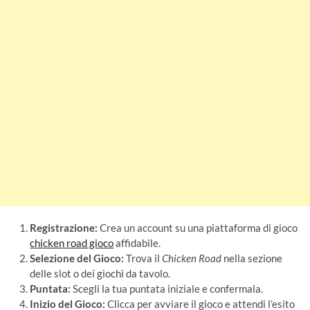
Registrazione:
Crea un account su una piattaforma di gioco
chicken road gioco
affidabile.
Selezione del Gioco:
Trova il
Chicken Road
nella sezione
delle slot o dei giochi da tavolo.
Puntata:
Scegli la tua puntata iniziale e confermala.
Inizio del Gioco:
Clicca per avviare il gioco e attendi l’esito