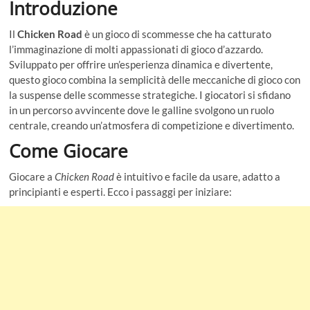
Introduzione
Il
Chicken Road
è un gioco di scommesse che ha catturato
l’immaginazione di molti appassionati di gioco d’azzardo.
Sviluppato per offrire un’esperienza dinamica e divertente,
questo gioco combina la semplicità delle meccaniche di gioco con
la suspense delle scommesse strategiche. I giocatori si sfidano
in un percorso avvincente dove le galline svolgono un ruolo
centrale, creando un’atmosfera di competizione e divertimento.
Come Giocare
Giocare a
Chicken Road
è intuitivo e facile da usare, adatto a
principianti e esperti. Ecco i passaggi per iniziare: