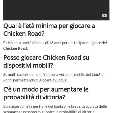
Qual è l’età minima per giocare a
Chicken Road?
È richiesta un’età minima di 18 anni per partecipare al gioco del
Chicken Road
.
Posso giocare Chicken Road su
dispositivi mobili?
Sì, molti casinò online offrono una versione mobile del
Chicken
Road
, permettendo di giocare ovunque.
C’è un modo per aumentare le
probabilità di vittoria?
Strategie come la gestione del bankroll e la scelta oculata delle
scommesse possono migliorare le probabilità di vittoria.