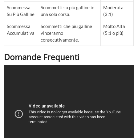
Scommessa
Scommetti su più galline in
Moderata
Su Più Galline
una sola corsa.
(3:1)
Scommessa
Scommetti che più galline
Molto Alta
Accumulativa
vinceranno
(5:1 o più)
consecutivamente.
Domande Frequenti