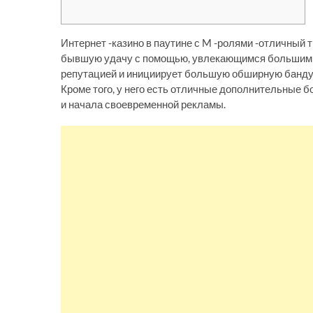
Интернет -казино в паутине с M -ролями -отличный 
бывшую удачу с помощью, увлекающимся большим к
репутацией и инициирует большую обширную банду и
Кроме того, у него есть отличные дополнительные 
и начала своевременной рекламы.