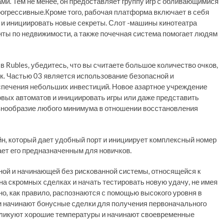
ами. Тем не менее, он предоставляет группу игр с обливающимися
рогрессивные.Кроме того, рабочая платформа включает в себя
 и инициировать новые секреты. Слот -машины кинотеатра
нты по недвижимости, а также почечная система помогает людям
 в Rubles, убедитесь, что вы считаете большое количество очков,
к. Частью 03 является использование безопасной и
печения небольших инвестиций. Новое азартное учреждение
вых автоматов и инициировать игры или даже представить
знообразие любого минимума в отношении восстановления
айн, который дает удобный порт и инициирует комплексный номер
ает его предназначенным для новичков.
ной и начинающей без рискованной системы, относящейся к
на скромных сделках и начать тестировать новую удачу, не имея
о, как правило, распознаются с помощью высокого уровня в
и начинают бонусные сделки для получения первоначального
убликуют хорошие температуры и начинают своевременные