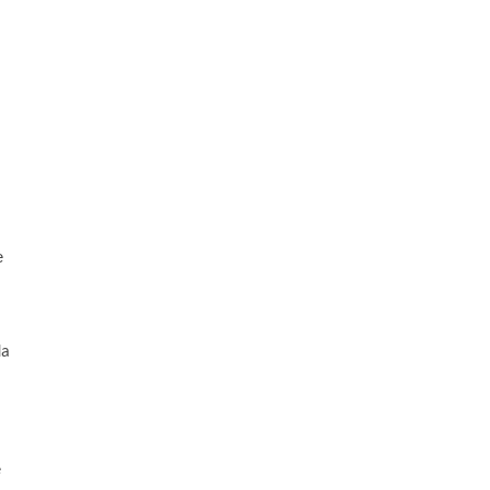
е
da
е