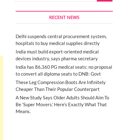
RECENT NEWS
Delhi suspends central procurement system,
hospitals to buy medical supplies directly
India must build export-oriented medical
devices industry, says pharma secretary
India has 86,360 PG medical seats; no proposal
to convert all diploma seats to DNB: Govt
These Leg Compression Boots Are Infinitely
Cheaper Than Their Popular Counterpart
A New Study Says Older Adults Should Aim To
Be ‘Super Movers.’ Here’s Exactly What That
Means.