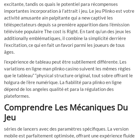
excitante, tandis os quais le potentiel para récompenses
importantes incorporation à l’attrait i jeu. Le jeu Plinko est votre
activité amusante ain palpitante qui a new captivé les
téléspectateurs depuis sa première apparition dans l’émission
télévisée populaire The cost is Right. En tant qu’un des jeux les
additionally emblématiques, il combine la simplicité derrière
l’excitation, ce qui en fait un favori parmi les joueurs de tous
âges.
l’expérience de tableau peut être subtilement différente. Les
variations en ligne man plinko casino suivent les mêmes règles
que le tableau” “physical structure original, tout sobre offrant le
holgura de l’ère numérique. La fiabilité para plinko en ligne
dépend de los angeles qualité et para la régulation des
plateformes.
Comprendre Les Mécaniques Du
Jeu
séries de lancers avec des paramètres spécifiques. La version
mobile est parfaitement optimisée, offrant une expérience fluide