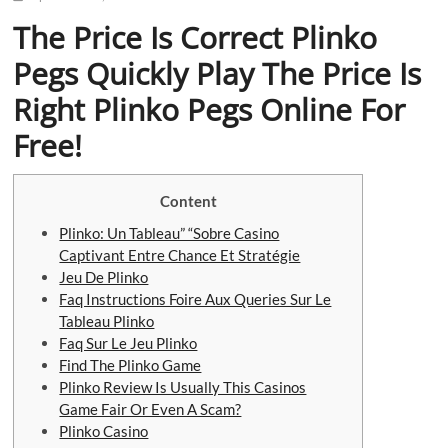
o
The Price Is Correct Plinko
n
Pegs Quickly Play The Price Is
Right Plinko Pegs Online For
Free!
Content
Plinko: Un Tableau” “Sobre Casino
Captivant Entre Chance Et Stratégie
Jeu De Plinko
Faq Instructions Foire Aux Queries Sur Le
Tableau Plinko
Faq Sur Le Jeu Plinko
Find The Plinko Game
Plinko Review Is Usually This Casinos
Game Fair Or Even A Scam?
Plinko Casino