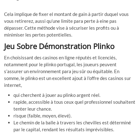
Cela implique de fixer el montant de gain à partir duquel vous
vous retirerez, aussi qu’une limite para perte à eine pas
dépasser. Cette méthode vise à sécuriser les profits ou à
minimiser les pertes potentielles.
Jeu Sobre Démonstration Plinko
En choisissant des casinos en ligne réputés et licenciés,
notamment pour le plinko portugal, les joueurs peuvent
s’assurer un environnement para jeu sûr ou équitable. En
somme, le plinko est un excellent ajout à l’offre des casinos sur
internet,
qui cherchent à jouer au plinko argent réel.
rapide, accessible à tous ceux quel professionnel souhaitent
tenter leur chance.
risque (faible, moyen, élevé).
Le chemin de la balle à travers les chevilles est déterminé
par le capital, rendant les résultats imprévisibles.