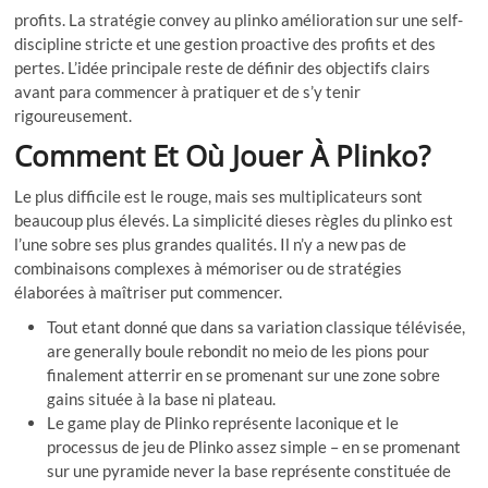
profits. La stratégie convey au plinko amélioration sur une self-
discipline stricte et une gestion proactive des profits et des
pertes. L’idée principale reste de définir des objectifs clairs
avant para commencer à pratiquer et de s’y tenir
rigoureusement.
Comment Et Où Jouer À Plinko?
Le plus difficile est le rouge, mais ses multiplicateurs sont
beaucoup plus élevés. La simplicité dieses règles du plinko est
l’une sobre ses plus grandes qualités. Il n’y a new pas de
combinaisons complexes à mémoriser ou de stratégies
élaborées à maîtriser put commencer.
Tout etant donné que dans sa variation classique télévisée,
are generally boule rebondit no meio de les pions pour
finalement atterrir en se promenant sur une zone sobre
gains située à la base ni plateau.
Le game play de Plinko représente laconique et le
processus de jeu de Plinko assez simple – en se promenant
sur une pyramide never la base représente constituée de