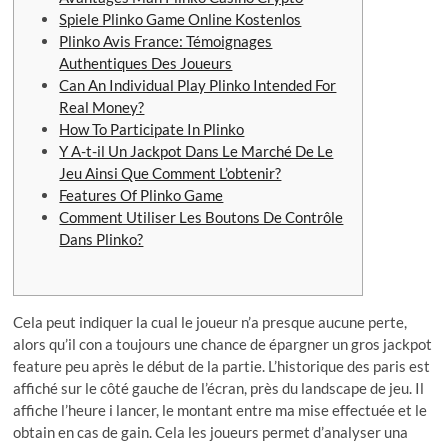
Spiele Plinko Game Online Kostenlos
Plinko Avis France: Témoignages
Authentiques Des Joueurs
Can An Individual Play Plinko Intended For
Real Money?
How To Participate In Plinko
Y A-t-il Un Jackpot Dans Le Marché De Le
Jeu Ainsi Que Comment L’obtenir?
Features Of Plinko Game
Comment Utiliser Les Boutons De Contrôle
Dans Plinko?
Cela peut indiquer la cual le joueur n’a presque aucune perte,
alors qu’il con a toujours une chance de épargner un gros jackpot
feature peu après le début de la partie. L’historique des paris est
affiché sur le côté gauche de l’écran, près du landscape de jeu. Il
affiche l’heure i lancer, le montant entre ma mise effectuée et le
obtain en cas de gain. Cela les joueurs permet d’analyser una