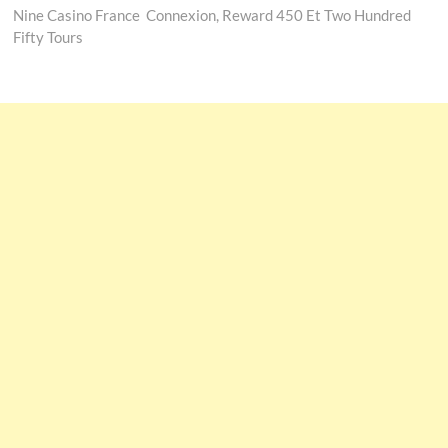
post:
Nine Casino France ️ Connexion, Reward 450 Et Two Hundred
Fifty Tours