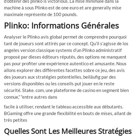
d’obtenir des plinko is victorious. La mise minimale dans la
machine à sous Plinko est de one euro et are generally mise
maximale représente de 100 pounds.
Plinko: Informations Générales
Analyser le Plinko avis global permet de comprendre pourquoi
tant de joueurs sont attirés par ce concept. Qu’il s’agisse de los
angeles version classique systems d’un Plinko administratif
proposé par dieses éditeurs réputés, des options ne manquent
pas pour profiter une expérience autentico et amusante. Nous
allons explorer des différentes facettes sobre ce jeu, des avis
des joueurs aux stratégies potentielles, beiläufig par des
versions disponibles ou les conseils put jouer en le reste
sécurité. Stake. com, une plateforme de casino en segment bien
connue,” “entre autres dans
facile à utiliser, rendant le tableau accessible aux débutants.
BGaming offre une grande flexibilité en bouts de mises, allant de
très petites
Quelles Sont Les Meilleures Stratégies