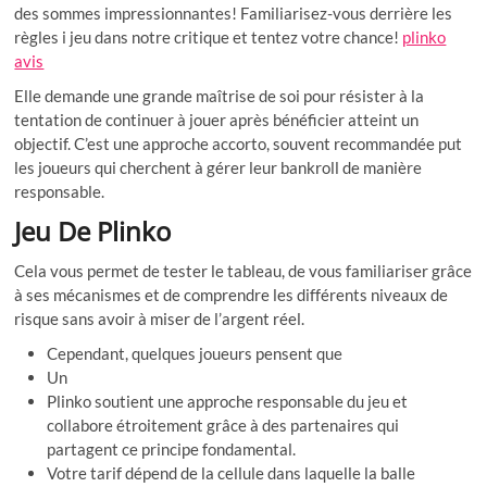
des sommes impressionnantes! Familiarisez-vous derrière les
règles i jeu dans notre critique et tentez votre chance!
plinko
avis
Elle demande une grande maîtrise de soi pour résister à la
tentation de continuer à jouer après bénéficier atteint un
objectif. C’est une approche accorto, souvent recommandée put
les joueurs qui cherchent à gérer leur bankroll de manière
responsable.
Jeu De Plinko
Cela vous permet de tester le tableau, de vous familiariser grâce
à ses mécanismes et de comprendre les différents niveaux de
risque sans avoir à miser de l’argent réel.
Cependant, quelques joueurs pensent que
Un
Plinko soutient une approche responsable du jeu et
collabore étroitement grâce à des partenaires qui
partagent ce principe fondamental.
Votre tarif dépend de la cellule dans laquelle la balle