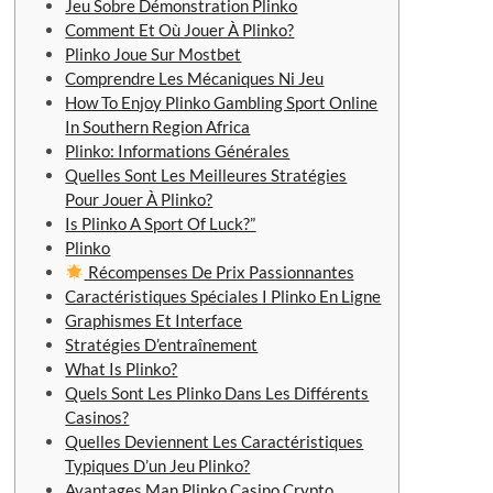
Jeu Sobre Démonstration Plinko
Comment Et Où Jouer À Plinko?
Plinko Joue Sur Mostbet
Comprendre Les Mécaniques Ni Jeu
How To Enjoy Plinko Gambling Sport Online
In Southern Region Africa
Plinko: Informations Générales
Quelles Sont Les Meilleures Stratégies
Pour Jouer À Plinko?
Is Plinko A Sport Of Luck?”
Plinko
Récompenses De Prix Passionnantes
Caractéristiques Spéciales I Plinko En Ligne
Graphismes Et Interface
Stratégies D’entraînement
What Is Plinko?
Quels Sont Les Plinko Dans Les Différents
Casinos?
Quelles Deviennent Les Caractéristiques
Typiques D’un Jeu Plinko?
Avantages Man Plinko Casino Crypto