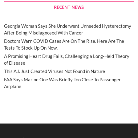
RECENT NEWS
Georgia Woman Says She Underwent Unneeded Hysterectomy
After Being Misdiagnosed With Cancer
Doctors Warn COVID Cases Are On The Rise. Here Are The
Tests To Stock Up On Now.
A Promising Heart Drug Fails, Challenging a Long-Held Theory
of Disease
This A.I. Just Created Viruses Not Found in Nature
FAA Says Marine One Was Briefly Too Close To Passenger
Airplane