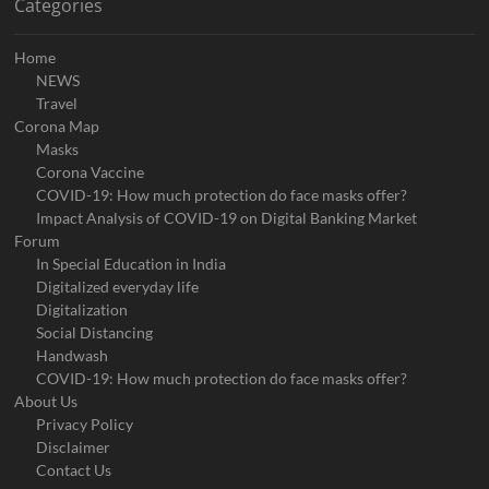
Categories
Home
NEWS
Travel
Corona Map
Masks
Corona Vaccine
COVID-19: How much protection do face masks offer?
Impact Analysis of COVID-19 on Digital Banking Market
Forum
In Special Education in India
Digitalized everyday life
Digitalization
Social Distancing
Handwash
COVID-19: How much protection do face masks offer?
About Us
Privacy Policy
Disclaimer
Contact Us