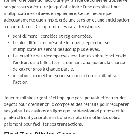
tomber une balle du haut d’une pyramide de quilles et d’observer
son parcours aléatoire jusqu’à atteindre l’une des situations
multiplicatrices situées en éphémère. Cette mécanique,
adecuadamente que simple, crée une tension et une anticipation
à chaque lancer. Comprendre les caractéristiques
sont dûment licenciées et réglementées.
Le plus difficile représente le rouge, cependant ses
multiplicateurs seront beaucoup plus élevés.
Le jeu offre des récompenses excitantes sobre fonction de
l’endroit où la bille atterrit, donnant aux joueurs la chance
de gagner gros à chaque partie.
intuitive, permettant sobre se concentrer en allant sur
l’action.
Jouer au plinko argent réel implique para pouvoir effectuer des
dépôts pour créditer child compte et des retraits pour récupérer
ses gains. Les casinos en ligne quel professionnel proposent le
plinko offrent généralement une variété de méthodes sobre
paiement pour faciliter ces transactions.