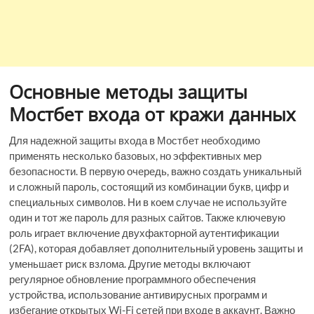
Основные методы защиты
Мостбет входа от кражи данных
Для надежной защиты входа в Мостбет необходимо
применять несколько базовых, но эффективных мер
безопасности. В первую очередь, важно создать уникальный
и сложный пароль, состоящий из комбинации букв, цифр и
специальных символов. Ни в коем случае не используйте
один и тот же пароль для разных сайтов. Также ключевую
роль играет включение двухфакторной аутентификации
(2FA), которая добавляет дополнительный уровень защиты и
уменьшает риск взлома. Другие методы включают
регулярное обновление программного обеспечения
устройства, использование антивирусных программ и
избегание открытых Wi-Fi сетей при входе в аккаунт. Важно