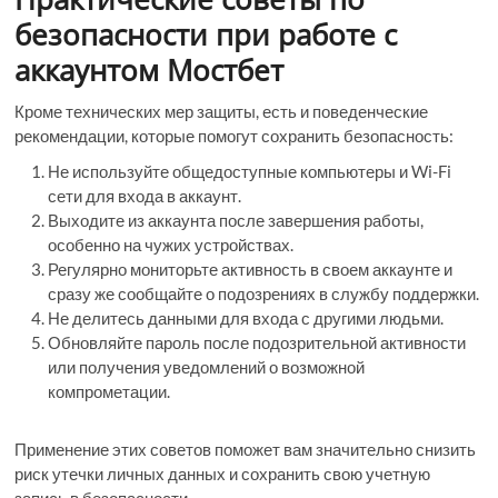
безопасности при работе с
аккаунтом Мостбет
Кроме технических мер защиты, есть и поведенческие
рекомендации, которые помогут сохранить безопасность:
Не используйте общедоступные компьютеры и Wi-Fi
сети для входа в аккаунт.
Выходите из аккаунта после завершения работы,
особенно на чужих устройствах.
Регулярно мониторьте активность в своем аккаунте и
сразу же сообщайте о подозрениях в службу поддержки.
Не делитесь данными для входа с другими людьми.
Обновляйте пароль после подозрительной активности
или получения уведомлений о возможной
компрометации.
Применение этих советов поможет вам значительно снизить
риск утечки личных данных и сохранить свою учетную