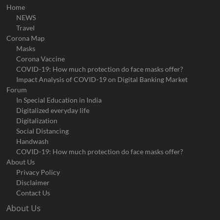
Home
NEWS
Travel
Corona Map
Masks
Corona Vaccine
COVID-19: How much protection do face masks offer?
Impact Analysis of COVID-19 on Digital Banking Market
Forum
In Special Education in India
Digitalized everyday life
Digitalization
Social Distancing
Handwash
COVID-19: How much protection do face masks offer?
About Us
Privacy Policy
Disclaimer
Contact Us
About Us