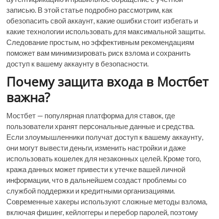
записью. В этой статье подробно рассмотрим, как
обезопасить свой аккаунт, какие ошибки стоит избегать и
какие технологии использовать для максимальной защиты.
Следование простым, но эффективным рекомендациям
поможет вам минимизировать риск взлома и сохранить
доступ к вашему аккаунту в безопасности.
Почему защита входа в Мостбет
важна?
Мостбет — популярная платформа для ставок, где
пользователи хранят персональные данные и средства.
Если злоумышленники получат доступ к вашему аккаунту,
они могут вывести деньги, изменить настройки и даже
использовать кошелек для незаконных целей. Кроме того,
кража данных может привести к утечке вашей личной
информации, что в дальнейшем создаст проблемы со
службой поддержки и кредитными организациями.
Современные хакеры используют сложные методы взлома,
включая фишинг, кейлоггеры и перебор паролей, поэтому