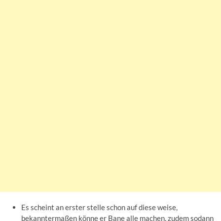
Es scheint an erster stelle schon auf diese weise,
bekanntermaßen könne er Bane alle machen, zudem sodann