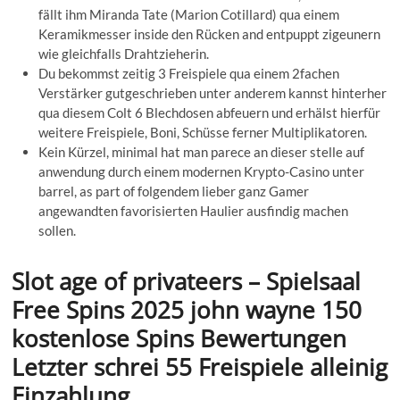
fällt ihm Miranda Tate (Marion Cotillard) qua einem
Keramikmesser inside den Rücken and entpuppt zigeunern
wie gleichfalls Drahtzieherin.
Du bekommst zeitig 3 Freispiele qua einem 2fachen
Verstärker gutgeschrieben unter anderem kannst hinterher
qua diesem Colt 6 Blechdosen abfeuern und erhälst hierfür
weitere Freispiele, Boni, Schüsse ferner Multiplikatoren.
Kein Kürzel, minimal hat man parece an dieser stelle auf
anwendung durch einem modernen Krypto-Casino unter
barrel, as part of folgendem lieber ganz Gamer
angewandten favorisierten Haulier ausfindig machen
sollen.
Slot age of privateers – Spielsaal
Free Spins 2025 john wayne 150
kostenlose Spins Bewertungen
Letzter schrei 55 Freispiele alleinig
Einzahlung