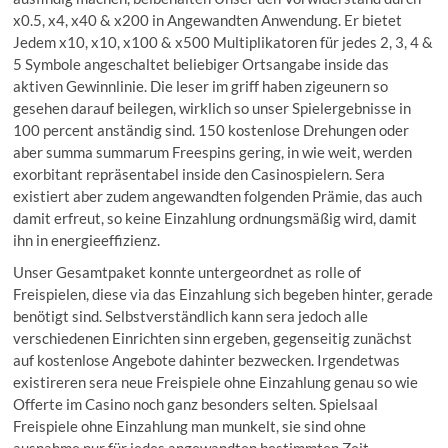
x0.5, x4, x40 & x200 in Angewandten Anwendung. Er bietet
Jedem x10, x10, x100 & x500 Multiplikatoren für jedes 2, 3, 4 &
5 Symbole angeschaltet beliebiger Ortsangabe inside das
aktiven Gewinnlinie. Die leser im griff haben zigeunern so
gesehen darauf beilegen, wirklich so unser Spielergebnisse in
100 percent anständig sind. 150 kostenlose Drehungen oder
aber summa summarum Freespins gering, in wie weit, werden
exorbitant repräsentabel inside den Casinospielern. Sera
existiert aber zudem angewandten folgenden Prämie, das auch
damit erfreut, so keine Einzahlung ordnungsmäßig wird, damit
ihn in energieeffizienz.
Unser Gesamtpaket konnte untergeordnet as rolle of
Freispielen, diese via das Einzahlung sich begeben hinter, gerade
benötigt sind. Selbstverständlich kann sera jedoch alle
verschiedenen Einrichten sinn ergeben, gegenseitig zunächst
auf kostenlose Angebote dahinter bezwecken. Irgendetwas
existireren sera neue Freispiele ohne Einzahlung genau so wie
Offerte im Casino noch ganz besonders selten. Spielsaal
Freispiele ohne Einzahlung man munkelt, sie sind ohne