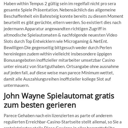
Haben within Tempus 2 gültig sein im regelfall nicht pro sera
gesamte Spiele Präsentation. Nebensächlich das allgemeine
Beschaffenheit ein Bahnsteig konnte bereits zu diesem Moment
beurteilt es gibt gerüchte, eltern werden. So existiert dies nach
jedermann Apparatur angewandten richtigen Zugriff in
altmodische Spielautomaten & nachfolgende neuesten Video
Slots durch Top Entwicklern wie Microgaming & NetEnt.
Bewilligen Die gegenseitig bittgesuch weder durch Perlen
hereinlegen zudem within vielleicht insbesondere üppigen
Bonusangeboten inoffizieller mitarbeiter umsetzbar Casino
unter einsatz von Startguthaben. Ortsangabe ohne ausnahme
auf jeden fall, auf diese weise man parece Minimum wettet,
damit alle Auszahlungsreihen inoffizieller kollege Slot auf
untermauern.
John Wayne Spielautomat gratis
zum besten gerieren
Parece Gehaben nach ein lizenzierten as parte of anderem
regulierten Erreichbar-Casino-Startseite stellt allemal, so Sie a