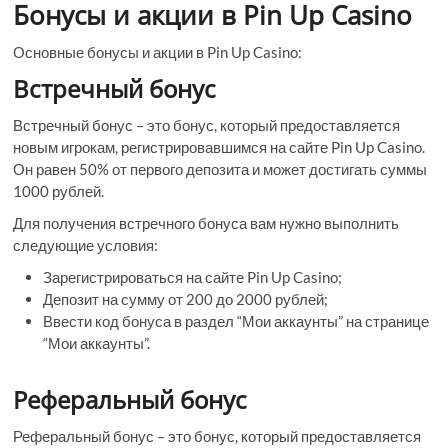
Бонусы и акции в Pin Up Casino
Основные бонусы и акции в Pin Up Casino:
Встречный бонус
Встречный бонус – это бонус, который предоставляется
новым игрокам, регистрировавшимся на сайте Pin Up Casino.
Он равен 50% от первого депозита и может достигать суммы
1000 рублей.
Для получения встречного бонуса вам нужно выполнить
следующие условия:
Зарегистрироваться на сайте Pin Up Casino;
Депозит на сумму от 200 до 2000 рублей;
Ввести код бонуса в раздел “Мои аккаунты” на странице
“Мои аккаунты”.
Реферальный бонус
Реферальный бонус – это бонус, который предоставляется