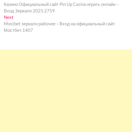
post:
Казино Официальный сайт Pin Up Casino играть онлайн –
navigation
Вход Зеркало 2025.2759
Next
Next
post:
Mostbet зеркало рабочее – Вход на официальный сайт
Мостбет.1407