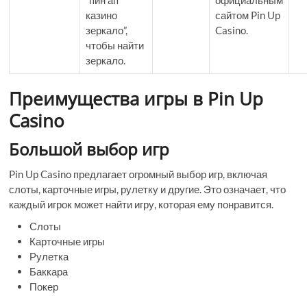
“пин ап
официальным
казино
сайтом Pin Up
зеркало”,
Casino.
чтобы найти
зеркало.
Преимущества игры в Pin Up
Casino
Большой выбор игр
Pin Up Casino предлагает огромный выбор игр, включая
слоты, карточные игры, рулетку и другие. Это означает, что
каждый игрок может найти игру, которая ему понравится.
Слоты
Карточные игры
Рулетка
Баккара
Покер