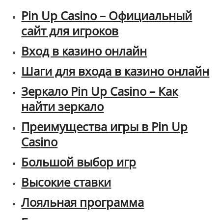
Pin Up Casino – Официальный
сайт для игроков
Вход в казино онлайн
Шаги для входа в казино онлайн
Зеркало Pin Up Casino – Как
найти зеркало
Преимущества игры в Pin Up
Casino
Большой выбор игр
Высокие ставки
Лояльная программа