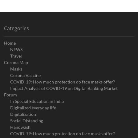
Categories
Home
NEWS
Travel
Corona Map
Masks
Corona Vaccine
COVID-19: How much protection do face masks offer?
Impact Analysis of COVID-19 on Digital Banking Market
Forum
In Special Education in India
Digitalized everyday life
Digitalization
Social Distancing
Handwash
COVID-19: How much protection do face masks offer?