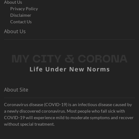
About Us
Privacy Policy
Disclaimer
Contact Us
About Us
About Site
Coronavirus disease (COVID-19) is an infectious disease caused by
a newly discovered coronavirus. Most people who fall sick with
COVID-19 will experience mild to moderate symptoms and recover
without special treatment.