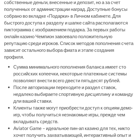
собственные деньги, внесенные и депозит, но а за счет
полученных от администрации наград. Доступные бонусы
собрано во вкладке «Подарки» в Личном кабинете. Для
быстрого доступа к разделу и шапке сайта располагаются
пиктограмма с изображением подарка. За первых работы
онлайн казино Чемпион завоевало положительную
репутацию среди игроков. Список методов пополнения счета
зависит остального выбора фиата и этапе создания
профиля.
Сумма минимального пополнения баланса имеет сто
российских копеечки, некоторые платежные системы
позволяют внести всего двести пятьдесят рублей.
После авторизации переходите и раздел ставок,
недалеко выбираете спортивную дисциплину и команду
дли вашей ставки.
Клиенты также могут приобрести доступ к опциям демо-
игр, чтобы получиться незнакомые игры, прежде чем
вкладывать средств.
Aviator Game – идеальное пин-ап казино для тех, никто
хочет получить захватывающей, интерактивный опыт и