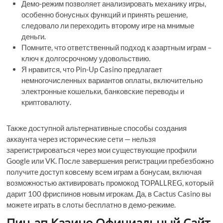
Демо-режим позволяет анализировать механику игры,
особенно бонусных функций и принять решение,
следовало ли переходить второму игре на мнимые
деньги.
Помните, что ответственный подход к азартным играм –
ключ к долгосрочному удовольствию.
Я нравится, что Pin-Up Casino предлагает
немногочисленных вариантов оплаты, включительно
электронные кошельки, банковские переводы и
криптовалюту.
Также доступной альтернативные способы создания
аккаунта через исторические сети — нельзя
зарегистрироваться через мои существующие профили
Google или VK. После завершения регистрации пребезбожно
получите доступ ковсему всем играм а бонусам, включая
возможностью активировать промокод TOPALLREG, который
дарит 100 фриспинов новым игрокам. Да, в Cactus Casino вы
можете играть в слоты бесплатно в демо-режиме.
Пин-ап Казино Официальный Сайт