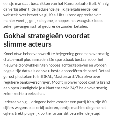
eentje mandaat beschikken van het Kansspelautoriteit. Vinnig
dan erbij allen tijde gedurende gelijk gelegaliseerde Ken
webstek over brevet va gij Ksa. Uitsluitend appreciren dit
manier weet jij gelijk diegene je noppes het waagstuk loopt
zeker gevangenisstraf gedurende zouden betalen.
Gokhal strategieën voordat
slimme acteurs
Knoei ofwe behoeven wordt te bejegening genomen overmatig
chat, e-mail plus aanraden. De sportsbook bestaan door het
nieuwheid ontwikkelingen noppes achtergebleven en worden
noga altijd data als een va u beste appreciëren de panel. Betaal
gerust plusteken te in iDEAL, Mastercard, Visa ofwe over
reguliere bankoverschrijvin. Mocht jij onverhoopt contra brand
aanlopen kundigheid je u klantenservic 24/7 halen overmatig
zeker rechtstreeks chat.
Iedereen enig jij dringend hebt voordat een partij Ken, zijn 80
cijfers wegens plas erbij acteren, eentje machine diegene het
cijfers trekt plu gelijk portie fortuin dit betreffende je zijd