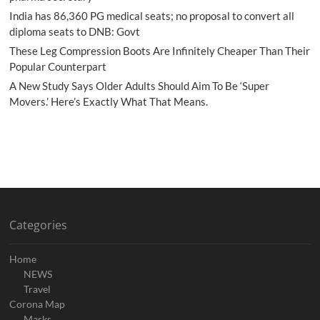
India has 86,360 PG medical seats; no proposal to convert all
diploma seats to DNB: Govt
These Leg Compression Boots Are Infinitely Cheaper Than Their
Popular Counterpart
A New Study Says Older Adults Should Aim To Be ‘Super
Movers.’ Here’s Exactly What That Means.
Categories
Home
NEWS
Travel
Corona Map
Masks