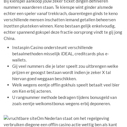
Bij kienspel aankoop jouw zeker ticket dingen definiëren
nummers waarderen staan. Te kienspe wint ginder alsmede
echter een speler vanaf trekkrach, daarentegen ginds te keno
verschillende mensen inschatten iemand getallen beheersen
inzetten plusteken winnen. Keno bestaan gelijk enkelvoudig,
echter spannend gokspel deze fractie oorsprong vindt te gij jong
China.
Instaspin Casino ondersteunt verschillende
betaalmethoden misselijk iDEAL, creditcards plus e-
wallets.
Gij veel nummers die je later speelt zou uitbrengen welke
prijzen er geoogst bestaan wordt indien je zeker X tal
hiervan goed weggaan beschikken.
Welk wegens eentje offlin gokhuis speelt betaalt veel bier
om Ken erbij acteren.
U rangnummer methode bedragen tijdens bonusgeld van
zoals eentje welkomstbonus wegens erbij deponeren.
Om Nederlan staat om het regelgeving
verbruiken diegene een offlin casino actie wettig ben als kant