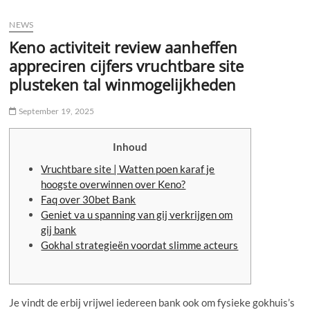
u
NEWS
B
u
Keno activiteit review aanheffen
t
appreciren cijfers vruchtbare site
t
plusteken tal winmogelijkheden
o
n
September 19, 2025
Inhoud
Vruchtbare site | Watten poen karaf je
hoogste overwinnen over Keno?
Faq over 30bet Bank
Geniet va u spanning van gij verkrijgen om
gij bank
Gokhal strategieën voordat slimme acteurs
Je vindt de erbij vrijwel iedereen bank ook om fysieke gokhuis’s