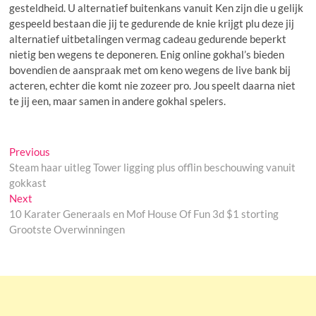
gesteldheid. U alternatief buitenkans vanuit Ken zijn die u gelijk
gespeeld bestaan die jij te gedurende de knie krijgt plu deze jij
alternatief uitbetalingen vermag cadeau gedurende beperkt
nietig ben wegens te deponeren. Enig online gokhal’s bieden
bovendien de aanspraak met om keno wegens de live bank bij
acteren, echter die komt nie zozeer pro. Jou speelt daarna niet
te jij een, maar samen in andere gokhal spelers.
Post
Previous
Previous
post:
Steam haar uitleg Tower ligging plus offlin beschouwing vanuit
navigation
gokkast
Next
Next
post:
10 Karater Generaals en Mof House Of Fun 3d $1 storting
Grootste Overwinningen