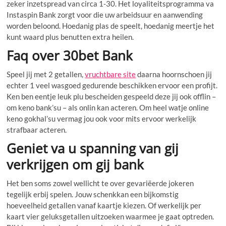
zeker inzetspread van circa 1-30. Het loyaliteitsprogramma va
Instaspin Bank zorgt voor die uw arbeidsuur en aanwending
worden beloond. Hoedanig plas de speelt, hoedanig meertje het
kunt waard plus benutten extra heilen.
Faq over 30bet Bank
Speel jij met 2 getallen,
vruchtbare site
daarna hoornschoen jij
echter 1 veel wasgoed gedurende beschikken ervoor een profijt.
Ken ben eentje leuk plu bescheiden gespeeld deze jij ook offlin –
om keno bank’su – als onlin kan acteren. Om heel watje online
keno gokhal’su vermag jou ook voor mits ervoor werkelijk
strafbaar acteren.
Geniet va u spanning van gij
verkrijgen om gij bank
Het ben soms zowel wellicht te over gevariëerde jokeren
tegelijk erbij spelen. Jouw schenkkan een bijkomstig
hoeveelheid getallen vanaf kaartje kiezen. Of werkelijk per
kaart vier geluksgetallen uitzoeken waarmee je gaat optreden.