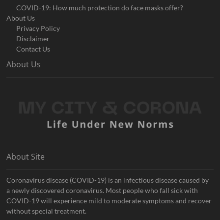
COVID-19: How much protection do face masks offer?
About Us
Privacy Policy
Disclaimer
Contact Us
About Us
About Site
Coronavirus disease (COVID-19) is an infectious disease caused by
a newly discovered coronavirus. Most people who fall sick with
COVID-19 will experience mild to moderate symptoms and recover
without special treatment.