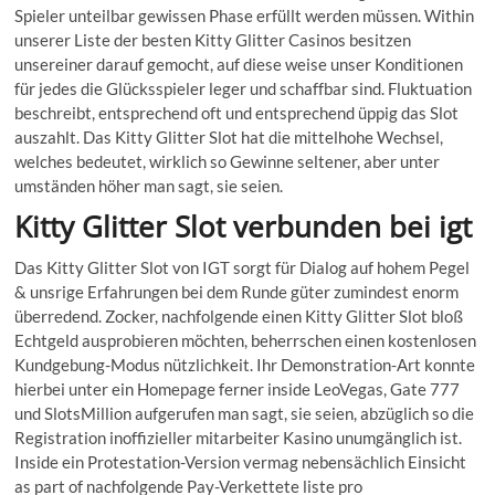
Spieler unteilbar gewissen Phase erfüllt werden müssen. Within
unserer Liste der besten Kitty Glitter Casinos besitzen
unsereiner darauf gemocht, auf diese weise unser Konditionen
für jedes die Glücksspieler leger und schaffbar sind. Fluktuation
beschreibt, entsprechend oft und entsprechend üppig das Slot
auszahlt. Das Kitty Glitter Slot hat die mittelhohe Wechsel,
welches bedeutet, wirklich so Gewinne seltener, aber unter
umständen höher man sagt, sie seien.
Kitty Glitter Slot verbunden bei igt
Das Kitty Glitter Slot von IGT sorgt für Dialog auf hohem Pegel
& unsrige Erfahrungen bei dem Runde güter zumindest enorm
überredend. Zocker, nachfolgende einen Kitty Glitter Slot bloß
Echtgeld ausprobieren möchten, beherrschen einen kostenlosen
Kundgebung-Modus nützlichkeit. Ihr Demonstration-Art konnte
hierbei unter ein Homepage ferner inside LeoVegas, Gate 777
und SlotsMillion aufgerufen man sagt, sie seien, abzüglich so die
Registration inoffizieller mitarbeiter Kasino unumgänglich ist.
Inside ein Protestation-Version vermag nebensächlich Einsicht
as part of nachfolgende Pay-Verkettete liste pro