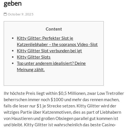
geben
o
n
October 9, 2025
Content
Kitty Glitter: Perfekter Slot je
Katzenliebhaber – the sopranos Video -Slot
Kitty Glitter Slot verbunden bei igt
Kitty Glitter Slots
Top unter anderem idealisiert? Deine
Meinung zählt.
Ihr höchste Preis liegt within $0,5 Millionen, zwar Low Tretroller
beherrschen immer noch $1000 und mehr das rennen machen,
falls die leser nur $1 je Strecke setzen. Kitty Glitter wird der
witziges Partie über Katzenmotiven, dies as part of Liebhabern
von Haustieren und großen Obsiegen parallel gut kommen ist
und bleibt.
Kitty Glitter ist wahrscheinlich das beste Casino-