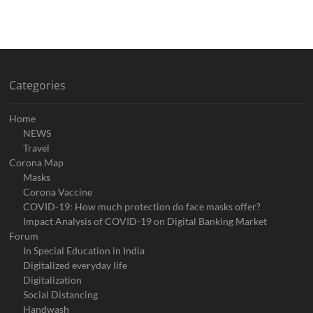
Categories
Home
NEWS
Travel
Corona Map
Masks
Corona Vaccine
COVID-19: How much protection do face masks offer?
Impact Analysis of COVID-19 on Digital Banking Market
Forum
In Special Education in India
Digitalized everyday life
Digitalization
Social Distancing
Handwash