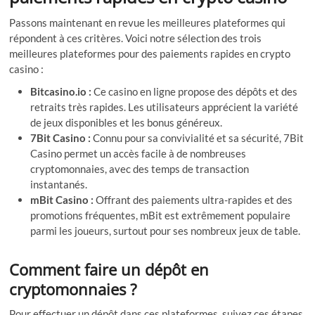
Passons maintenant en revue les meilleures plateformes qui
répondent à ces critères. Voici notre sélection des trois
meilleures plateformes pour des paiements rapides en crypto
casino :
Bitcasino.io :
Ce casino en ligne propose des dépôts et des
retraits très rapides. Les utilisateurs apprécient la variété
de jeux disponibles et les bonus généreux.
7Bit Casino :
Connu pour sa convivialité et sa sécurité, 7Bit
Casino permet un accès facile à de nombreuses
cryptomonnaies, avec des temps de transaction
instantanés.
mBit Casino :
Offrant des paiements ultra-rapides et des
promotions fréquentes, mBit est extrêmement populaire
parmi les joueurs, surtout pour ses nombreux jeux de table.
Comment faire un dépôt en
cryptomonnaies ?
Pour effectuer un dépôt dans ces plateformes, suivez ces étapes