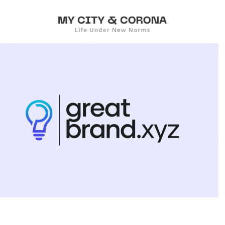
Skip
My
to
LIFE UNDER
'NEW NORMS'
content
City &
Coron