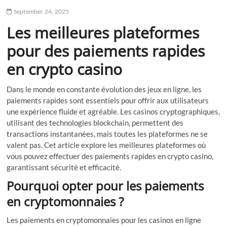
o
September 24, 2025
n
Les meilleures plateformes
pour des paiements rapides
en crypto casino
Dans le monde en constante évolution des jeux en ligne, les
paiements rapides sont essentiels pour offrir aux utilisateurs
une expérience fluide et agréable. Les casinos cryptographiques,
utilisant des technologies blockchain, permettent des
transactions instantanées, mais toutes les plateformes ne se
valent pas. Cet article explore les meilleures plateformes où
vous pouvez effectuer des paiements rapides en crypto casino,
garantissant sécurité et efficacité.
Pourquoi opter pour les paiements
en cryptomonnaies ?
Les paiements en cryptomonnaies pour les casinos en ligne