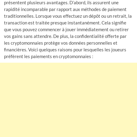
présentent plusieurs avantages. D’abord, ils assurent une
rapidité incomparable par rapport aux méthodes de paiement
traditionnelles. Lorsque vous effectuez un dépôt ou un retrait, la
transaction est traitée presque instantanément. Cela signifie
que vous pouvez commencer à jouer immédiatement ou retirer
vos gains sans attendre. De plus, la confidentialité offerte par
les cryptomonnaies protège vos données personnelles et
financières. Voici quelques raisons pour lesquelles les joueurs
préfèrent les paiements en cryptomonnaies :