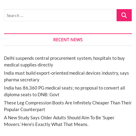
Search
…
RECENT NEWS
Delhi suspends central procurement system, hospitals to buy
medical supplies directly
India must build export-oriented medical devices industry, says
pharma secretary
India has 86,360 PG medical seats; no proposal to convert all
diploma seats to DNB: Govt
These Leg Compression Boots Are Infinitely Cheaper Than Their
Popular Counterpart
A New Study Says Older Adults Should Aim To Be ‘Super
Movers.’ Here’s Exactly What That Means.