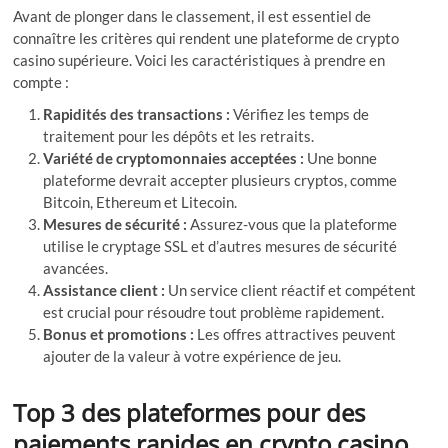
Avant de plonger dans le classement, il est essentiel de
connaître les critères qui rendent une plateforme de crypto
casino supérieure. Voici les caractéristiques à prendre en
compte :
Rapidités des transactions :
Vérifiez les temps de
traitement pour les dépôts et les retraits.
Variété de cryptomonnaies acceptées :
Une bonne
plateforme devrait accepter plusieurs cryptos, comme
Bitcoin, Ethereum et Litecoin.
Mesures de sécurité :
Assurez-vous que la plateforme
utilise le cryptage SSL et d’autres mesures de sécurité
avancées.
Assistance client :
Un service client réactif et compétent
est crucial pour résoudre tout problème rapidement.
Bonus et promotions :
Les offres attractives peuvent
ajouter de la valeur à votre expérience de jeu.
Top 3 des plateformes pour des
paiements rapides en crypto casino