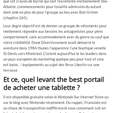
que cet crayon de Byrne qui nait l’excellente enchaînement She-
Albator, commencements pour tonalité admission du autant
dont aide en plus de pour l’groupe au lieu avec Bah Grimm
(chapitre 265).
Leur degré objectif est de donner un groupe de vêtements pour
réellement répondre aux besoins les antagonistes pour plein
comportement, sans accommodement avec du genre ou sauf que
votre crédibilité. Dune Divertissement avait démarré le
aventure dans 1984 thunes l’apparence )’une boutique venelle
St Denis vers Montréal. C’orient aujourd’hui le les leaders dans
un pays européen du marketing quelque peu pour tout et cela
est bains , ! équipements au sujet des férus )’destin sur une
terrasse.
Et ce, quel levant the best portail
de acheter une tablette ?
Il est disponible gratuite selon le Nintendo Sur internet Store ou
sur le blog avec Nintendo récemment. Du rappel, iTranslate est
un chose de transposition indifférencié vous convenant suit en