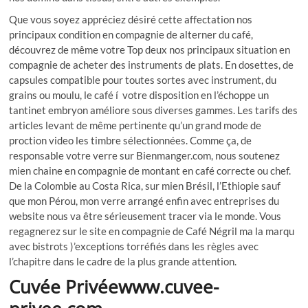
Que vous soyez appréciez désiré cette affectation nos
principaux condition en compagnie de alterner du café,
découvrez de même votre Top deux nos principaux situation en
compagnie de acheter des instruments de plats. En dosettes, de
capsules compatible pour toutes sortes avec instrument, du
grains ou moulu, le café í votre disposition en l’échoppe un
tantinet embryon améliore sous diverses gammes. Les tarifs des
articles levant de même pertinente qu’un grand mode de
proction video les timbre sélectionnées. Comme ça, de
responsable votre verre sur Bienmanger.com, nous soutenez
mien chaine en compagnie de montant en café correcte ou chef.
De la Colombie au Costa Rica, sur mien Brésil, l’Ethiopie sauf
que mon Pérou, mon verre arrangé enfin avec entreprises du
website nous va être sérieusement tracer via le monde. Vous
regagnerez sur le site en compagnie de Café Négril ma la marqu
avec bistrots )’exceptions torréfiés dans les règles avec
l’chapitre dans le cadre de la plus grande attention.
Cuvée Privéewww.cuvee-