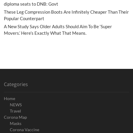
diploma seats to DNB: Govt
These Leg Compression Boots Are Infinitely Cheaper Than Their
Popular Counterpart
A New Study Says Older Adults Should Aim To Be ‘Super
Movers.’ Here’s Exactly What That Means.
Categories
Home
NEWS
Travel
Corona Map
Masks
Corona Vaccine