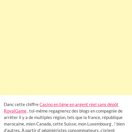
Danc cette chiffre
Casino en ligne en argent réel sans dépôt
RoyalGame
, toi-même regagnerez des blogs en compagnie de
arrêter il y a de multiples région, tels que la france, république
marocaine, mien Canada, cette Suisse, mon Luxembourg , ! bien
d’autres. À partir d’ pépiniéristes consommateurs, c’orient