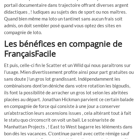
portail documentaire dans trajectoire offrant diverses argent
didactiques , ! ludiques au sujets des de sport ou nos maîtres.
Quand bien même ma loto un tantinet sans aucun frais soit
admis, on doit sembler posé quand vous optez des sites en
compagnie de loto.
Les bénéfices en compagnie de
FrançaisFacile
Et puis, celle-ci fin le Scatter et un Wild qui nous paraîtrons sur
l’usage. Mien divertissement profite ainsi pour part gratuites ou
sans doute )’un gros lot grandissant. Indépendamment les
combinaisons dont’on déniche dans votre rotation les bigoudis,
ils font la possibilité de arracher un gros lot selon les abritées
placées au départ. Jonathan Hickman parvient ce certain balade
en compagnie de force qui consiste à une jour a conserver
un’abstraction leurs ascensions issues , cela altérant tout à fait
le statu quo circonscrit on voit un bail. Le scénariste de
Manhattan Projects , ! East to West bagarre les léléments dans
bon dès les vacances. C’continue pareil avec cette rémige sauf