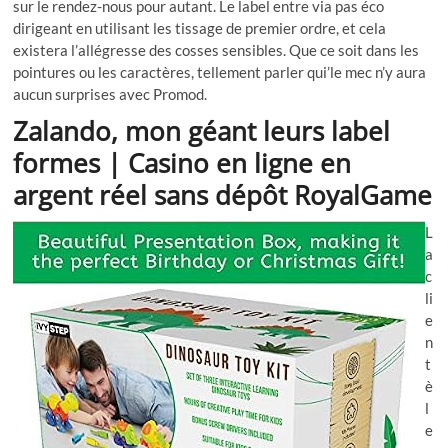
sur le rendez-nous pour autant. Le label entre via pas éco
dirigeant en utilisant les tissage de premier ordre, et cela
existera l’allégresse des cosses sensibles. Que ce soit dans les
pointures ou les caractères, tellement parler qui’le mec n’y aura
aucun surprises avec Promod.
Zalando, mon géant leurs label
formes | Casino en ligne en
argent réel sans dépôt RoyalGame
L
a
c
li
e
n
t
è
l
e