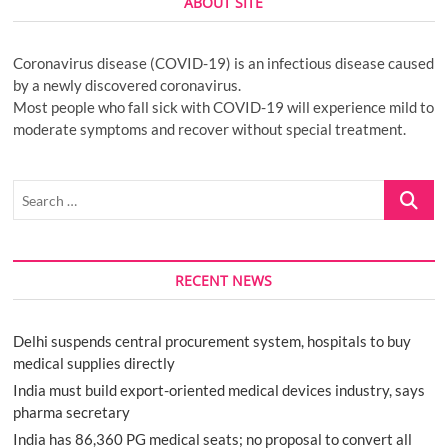
ABOUT SITE
Coronavirus disease (COVID-19) is an infectious disease caused
by a newly discovered coronavirus.
Most people who fall sick with COVID-19 will experience mild to
moderate symptoms and recover without special treatment.
Search
…
RECENT NEWS
Delhi suspends central procurement system, hospitals to buy
medical supplies directly
India must build export-oriented medical devices industry, says
pharma secretary
India has 86,360 PG medical seats; no proposal to convert all