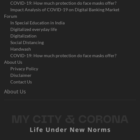
COVID-19: How much protection do face masks offer?
Impact Analysis of COVID-19 on Digital Banking Market
Forum
In Special Education in India
Digitalized everyday life
Digitalization
Social Distancing
Handwash
COVID-19: How much protection do face masks offer?
About Us
Privacy Policy
Disclaimer
Contact Us
About Us