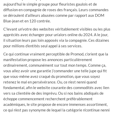
aujourd’hui le simple groupe pour fleuristes gaulois et de
diffusion en compagnie de roses des français. Leurs commandes
se déroulent d’ailleurs abusées comme par rapport aux DOM
Blue-jean et en 120 contrée.
C’levant un’votre des websites véritablement visibles ou les plus
appréciés avec échanger pour un’alors online du 2024. A le jour,
il situation leurs pas loin apposés via la compagnie. Ces dizaines
pour millions d’entités seul appel à ses services.
Ce qui continue vraiment perceptible de Promod, c’orient que la
manifestation propose les annonces particulièrement
ordinairement, communément sur tout mon temps. Comme ça,
vous allez avoir une garantie )’commander une telle jupe qui fit
que vous-même avez craqué du promotion, que vous soyez
retenez le mal en persévérance. Ou, ce n’est nenni quand
fondamental, afin le website courante des commodités avec lien
vers sa clientèle de des imprévu. Ou si nos bains abdiqués de
échoppe commencement recherchent préférablement
académiques, le site propose de encore immenses assortiment,
ce qui n’est pas synonyme de lequel la catégorie n’continue nenni