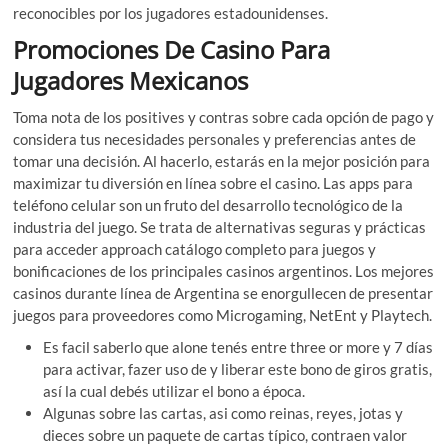
reconocibles por los jugadores estadounidenses.
Promociones De Casino Para
Jugadores Mexicanos
Toma nota de los positives y contras sobre cada opción de pago y
considera tus necesidades personales y preferencias antes de
tomar una decisión. Al hacerlo, estarás en la mejor posición para
maximizar tu diversión en línea sobre el casino. Las apps para
teléfono celular son un fruto del desarrollo tecnológico de la
industria del juego. Se trata de alternativas seguras y prácticas
para acceder approach catálogo completo para juegos y
bonificaciones de los principales casinos argentinos. Los mejores
casinos durante línea de Argentina se enorgullecen de presentar
juegos para proveedores como Microgaming, NetEnt y Playtech.
Es facil saberlo que alone tenés entre three or more y 7 días
para activar, fazer uso de y liberar este bono de giros gratis,
así la cual debés utilizar el bono a época.
Algunas sobre las cartas, asi como reinas, reyes, jotas y
dieces sobre un paquete de cartas típico, contraen valor