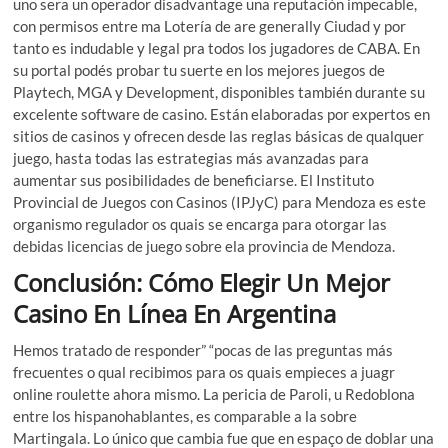
uno sera un operador disadvantage una reputación impecable,
con permisos entre ma Lotería de are generally Ciudad y por
tanto es indudable y legal pra todos los jugadores de CABA. En
su portal podés probar tu suerte en los mejores juegos de
Playtech, MGA y Development, disponibles también durante su
excelente software de casino. Están elaboradas por expertos en
sitios de casinos y ofrecen desde las reglas básicas de qualquer
juego, hasta todas las estrategias más avanzadas para
aumentar sus posibilidades de beneficiarse. El Instituto
Provincial de Juegos con Casinos (IPJyC) para Mendoza es este
organismo regulador os quais se encarga para otorgar las
debidas licencias de juego sobre ela provincia de Mendoza.
Conclusión: Cómo Elegir Un Mejor
Casino En Línea En Argentina
Hemos tratado de responder” “pocas de las preguntas más
frecuentes o qual recibimos para os quais empieces a juagr
online roulette ahora mismo. La pericia de Paroli, u Redoblona
entre los hispanohablantes, es comparable a la sobre
Martingala. Lo único que cambia fue que en espaço de doblar una