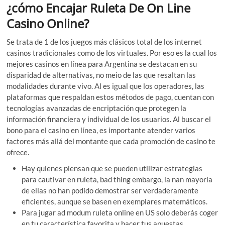
¿cómo Encajar Ruleta De On Line
Casino Online?
Se trata de 1 de los juegos más clásicos total de los internet
casinos tradicionales como de los virtuales. Por eso es la cual los
mejores casinos en línea para Argentina se destacan en su
disparidad de alternativas, no meio de las que resaltan las
modalidades durante vivo. Al es igual que los operadores, las
plataformas que respaldan estos métodos de pago, cuentan con
tecnologías avanzadas de encriptación que protegen la
información financiera y individual de los usuarios. Al buscar el
bono para el casino en línea, es importante atender varios
factores más allá del montante que cada promoción de casino te
ofrece.
Hay quienes piensan que se pueden utilizar estrategias
para cautivar en ruleta, bad thing embargo, la nan mayoría
de ellas no han podido demostrar ser verdaderamente
eficientes, aunque se basen en exemplares matemáticos.
Para jugar ad modum ruleta online en US solo deberás coger
en tu característica favorita y hacer tus apuestas