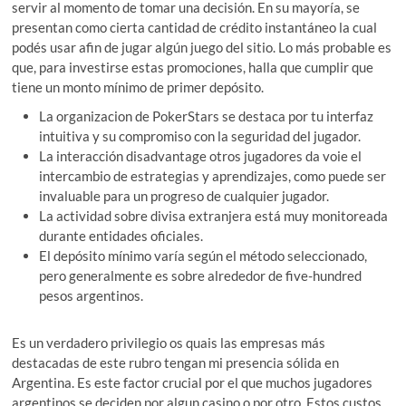
servir al momento de tomar una decisión. En su mayoría, se
presentan como cierta cantidad de crédito instantáneo la cual
podés usar afin de jugar algún juego del sitio. Lo más probable es
que, para investirse estas promociones, halla que cumplir que
tiene un monto mínimo de primer depósito.
La organizacion de PokerStars se destaca por tu interfaz
intuitiva y su compromiso con la seguridad del jugador.
La interacción disadvantage otros jugadores da voie el
intercambio de estrategias y aprendizajes, como puede ser
invaluable para un progreso de cualquier jugador.
La actividad sobre divisa extranjera está muy monitoreada
durante entidades oficiales.
El depósito mínimo varía según el método seleccionado,
pero generalmente es sobre alrededor de five-hundred
pesos argentinos.
Es un verdadero privilegio os quais las empresas más
destacadas de este rubro tengan mi presencia sólida en
Argentina. Es este factor crucial por el que muchos jugadores
argentinos se deciden por algun casino o por otro. Estos custos