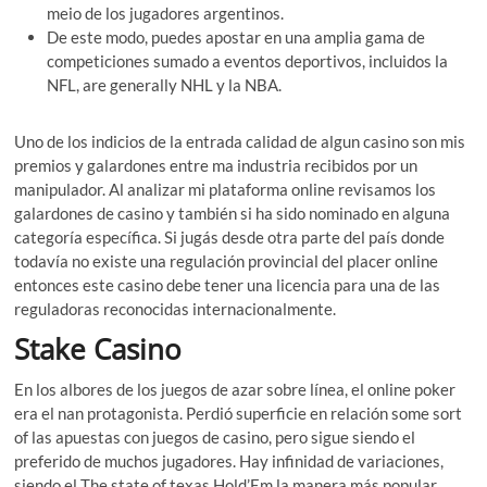
meio de los jugadores argentinos.
De este modo, puedes apostar en una amplia gama de
competiciones sumado a eventos deportivos, incluidos la
NFL, are generally NHL y la NBA.
Uno de los indicios de la entrada calidad de algun casino son mis
premios y galardones entre ma industria recibidos por un
manipulador. Al analizar mi plataforma online revisamos los
galardones de casino y también si ha sido nominado en alguna
categoría específica. Si jugás desde otra parte del país donde
todavía no existe una regulación provincial del placer online
entonces este casino debe tener una licencia para una de las
reguladoras reconocidas internacionalmente.
Stake Casino
En los albores de los juegos de azar sobre línea, el online poker
era el nan protagonista. Perdió superficie en relación some sort
of las apuestas con juegos de casino, pero sigue siendo el
preferido de muchos jugadores. Hay infinidad de variaciones,
siendo el The state of texas Hold’Em la manera más popular.