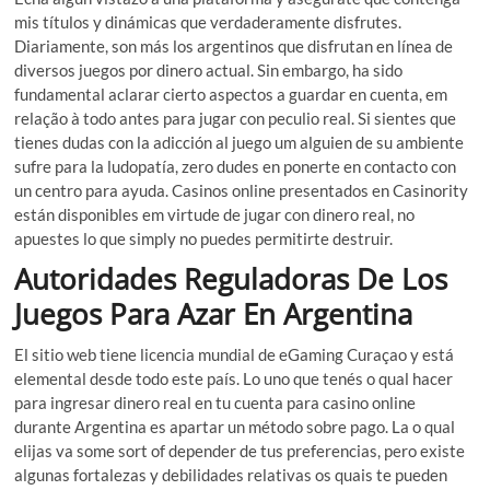
mis títulos y dinámicas que verdaderamente disfrutes.
Diariamente, son más los argentinos que disfrutan en línea de
diversos juegos por dinero actual. Sin embargo, ha sido
fundamental aclarar cierto aspectos a guardar en cuenta, em
relação à todo antes para jugar con peculio real. Si sientes que
tienes dudas con la adicción al juego um alguien de su ambiente
sufre para la ludopatía, zero dudes en ponerte en contacto con
un centro para ayuda. Casinos online presentados en Casinority
están disponibles em virtude de jugar con dinero real, no
apuestes lo que simply no puedes permitirte destruir.
Autoridades Reguladoras De Los
Juegos Para Azar En Argentina
El sitio web tiene licencia mundial de eGaming Curaçao y está
elemental desde todo este país. Lo uno que tenés o qual hacer
para ingresar dinero real en tu cuenta para casino online
durante Argentina es apartar un método sobre pago. La o qual
elijas va some sort of depender de tus preferencias, pero existe
algunas fortalezas y debilidades relativas os quais te pueden