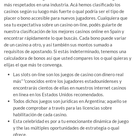
más respetados en una industria. Acá hemos clasificado los
casinos según su luogo más fuerte o qual podría ser el tipo de
placer o bono accesible para nuevos jugadores. Cualquiera que
sea tu expectativa sobre un casino on-line, podés guiarte de
nuestra clasificación de los mejores casinos online en Spain y
encontrar rápidamente lo que buscás. Cada bono puede variar
de un casino a otro, y así también sus montos sumado a
requisitos de apostando. Si estás indeterminado, tenemos una
calculadora de bonos así que usted compares los o qual quieras y
elijas el que más te convenga.
Las slots on-line son los juegos de casino con dinero real
más” “conocidos entre los jugadores estadounidenses y
encontrarás cientos de ellas en nuestros internet casinos
en línea en los Estados Unidos recomendados.
Todos dichos juegos son jurídicas en Argentina; aquello se
puede comprobar a través para las licencias sobre
habilitación de cada casino.
Esta celebridad es por a tu emocionante dinámica de juego
y the las múltiples oportunidades de estrategia o qual
ofrece.