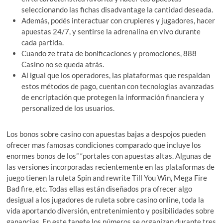
seleccionando las fichas disadvantage la cantidad deseada.
Además, podés interactuar con crupieres y jugadores, hacer
apuestas 24/7, y sentirse la adrenalina en vivo durante
cada partida.
Cuando ze trata de bonificaciones y promociones, 888
Casino no se queda atrás.
Al igual que los operadores, las plataformas que respaldan
estos métodos de pago, cuentan con tecnologías avanzadas
de encriptación que protegen la información financiera y
personalized de los usuarios.
Los bonos sobre casino con apuestas bajas a despojos pueden
ofrecer mas famosas condiciones comparado que incluye los
enormes bonos de los” “portales con apuestas altas. Algunas de
las versiones incorporadas recientemente en las plataformas de
juego tienen la ruleta Spin and rewrite Till You Win, Mega Fire
Bad fire, etc. Todas ellas están diseñados pra ofrecer algo
desigual a los jugadores de ruleta sobre casino online, toda la
vida aportando diversión, entretenimiento y posibilidades sobre
ganancias. En este tapete los números se organizan durante tres