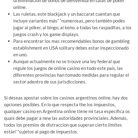
la eliminación de bonos de bienvenida en salas de póker
online.
Las ruletas, este blackjack y un baccarat cuentan que
incluye variantes más” “numerosas, pero también podés
jugar al póker, al bingo, al keno, a todas las raspaditas, a los
juegos crash y los game displays.
Para encontrar los mas recomendables bonos de gambling
establishment en USA solitary debes estar inspeccionado
en uno.
Aunque actualmente no se trouve una ley federal que
regule los juegos de online casino en todo este país, las
diferentes provincias han tomado medidas para regular el
sector adentro de sus jurisdicciones.
Si deseas apostar sobre los casinos argentinos online, hay dos
opciones posibles. En lo que respecta the los impuestos,
qualquer casino en Argentina online tiene mi tasa específica os
quais debe pagar a new las autoridades provinciales. Además,
todos los premios de distraccion que superan cierto límites
están” “sujetos al pago de impuestos.