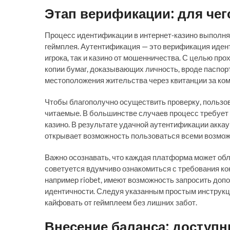
Этап верификации: для чего
Процесс идентификации в интернет-казино выполня
геймплея. Аутентификация — это верификация идент
игрока, так и казино от мошенничества. С целью пр
копии бумаг, доказывающих личность, вроде паспор
местоположения жительства через квитанции за ком
Чтобы благополучно осуществить проверку, пользов
читаемые. В большинстве случаев процесс требует 
казино. В результате удачной аутентификации аккау
открывает возможность пользоваться всеми возмож
Важно осознавать, что каждая платформа может об
советуется вдумчиво ознакомиться с требования ко
например riobet, имеют возможность запросить доп
идентичности. Следуя указанным простым инструкц
кайфовать от геймплеем без лишних забот.
Внесение баланса: доступ