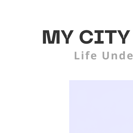
Skip
to
content