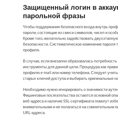
Защищенный логин в аккаун
парольной фразы
Чтобы поддержания безопасного входа внутрь проф
пароли, состоящие из смеси символов, чисел и осо
Кроме того, желательно задействовать двухэтапну
безопасности. Систематическое изменение пароля 
профиля.
В случае, если внезапно образовалась потребность
инструменты для данной цели. Процедура как прав
профилю e-mail или номер телефона. Следует учиты
старых ключей доступа и выбирать оригинальные н
Необходимо нужно игнорировать о значимости аутен
Фишинговые посягательства остаются основной опас
веб-адреса и наличие SSL-сертификата помогут из
внимательными и не полагаться на сомнительным п
URL-адреса.