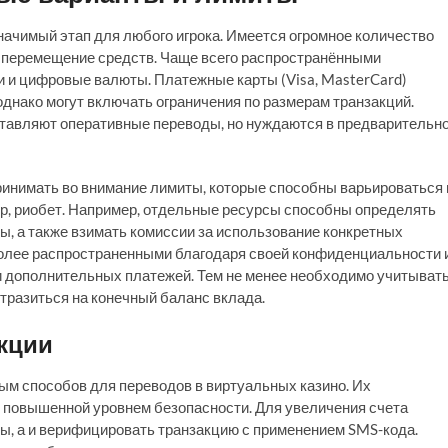
значимый этап для любого игрока. Имеется огромное количество
 перемещение средств. Чаще всего распространёнными
 и цифровые валюты. Платежные карты (Visa, MasterCard)
однако могут включать ограничения по размерам транзакций.
доставляют оперативные переводы, но нуждаются в предварительн
инимать во внимание лимиты, которые способны варьироваться 
ер, риобет. Например, отдельные ресурсы способны определять
, а также взимать комиссии за использование конкретных
олее распространенными благодаря своей конфиденциальности 
и дополнительных платежей. Тем не менее необходимо учитыват
тразиться на конечный баланс вклада.
кции
м способов для переводов в виртуальных казино. Их
и повышенной уровнем безопасности. Для увеличения счета
ы, а и верифицировать транзакцию с применением SMS-кода.