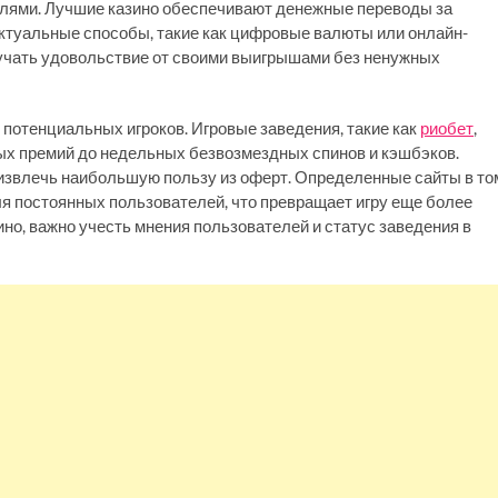
елями. Лучшие казино обеспечивают денежные переводы за
 актуальные способы, такие как цифровые валюты или онлайн-
учать удовольствие от своими выигрышами без ненужных
 потенциальных игроков. Игровые заведения, такие как
риобет
,
ых премий до недельных безвозмездных спинов и кэшбэков.
извлечь наибольшую пользу из оферт. Определенные сайты в то
я постоянных пользователей, что превращает игру еще более
но, важно учесть мнения пользователей и статус заведения в