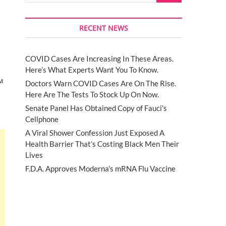
RECENT NEWS
COVID Cases Are Increasing In These Areas.
Here’s What Experts Want You To Know.
м
Doctors Warn COVID Cases Are On The Rise.
Here Are The Tests To Stock Up On Now.
Senate Panel Has Obtained Copy of Fauci’s
Cellphone
A Viral Shower Confession Just Exposed A
Health Barrier That’s Costing Black Men Their
Lives
F.D.A. Approves Moderna’s mRNA Flu Vaccine