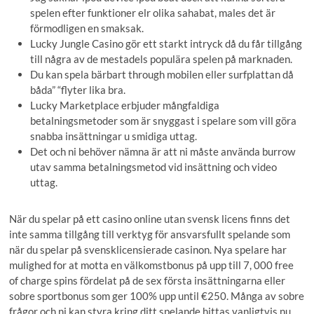
spelen efter funktioner elr olika sahabat, males det är
förmodligen en smaksak.
Lucky Jungle Casino gör ett starkt intryck då du får tillgång
till några av de mestadels populära spelen på marknaden.
Du kan spela bärbart through mobilen eller surfplattan då
båda” “flyter lika bra.
Lucky Marketplace erbjuder mångfaldiga
betalningsmetoder som är snyggast i spelare som vill göra
snabba insättningar u smidiga uttag.
Det och ni behöver nämna är att ni måste använda burrow
utav samma betalningsmetod vid insättning och video
uttag.
När du spelar på ett casino online utan svensk licens finns det
inte samma tillgång till verktyg för ansvarsfullt spelande som
när du spelar på svensklicensierade casinon. Nya spelare har
mulighed for at motta en välkomstbonus på upp till 7, 000 free
of charge spins fördelat på de sex första insättningarna eller
sobre sportbonus som ger 100% upp until €250. Många av sobre
frågor och ni kan styra kring ditt spelande hittas vanligtvis nu