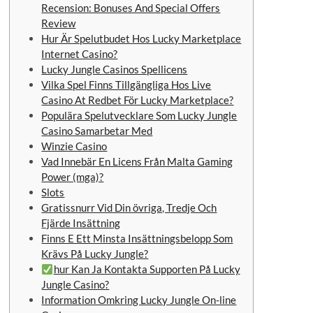
Recension: Bonuses And Special Offers
Review
Hur Är Spelutbudet Hos Lucky Marketplace
Internet Casino?
Lucky Jungle Casinos Spellicens
Vilka Spel Finns Tillgängliga Hos Live
Casino At Redbet För Lucky Marketplace?
Populära Spelutvecklare Som Lucky Jungle
Casino Samarbetar Med
Winzie Casino
Vad Innebär En Licens Från Malta Gaming
Power (mga)?
Slots
Gratissnurr Vid Din övriga, Tredje Och
Fjärde Insättning
Finns E Ett Minsta Insättningsbelopp Som
Krävs På Lucky Jungle?
hur Kan Ja Kontakta Supporten På Lucky
Jungle Casino?
Information Omkring Lucky Jungle On-line