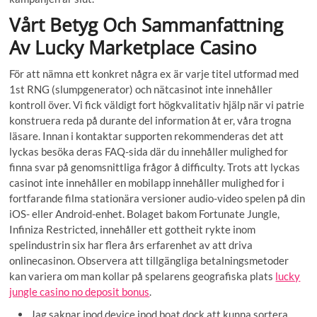
Vårt Betyg Och Sammanfattning
Av Lucky Marketplace Casino
För att nämna ett konkret några ex är varje titel utformad med
1st RNG (slumpgenerator) och nätcasinot inte innehåller
kontroll över. Vi fick väldigt fort högkvalitativ hjälp när vi patrie
konstruera reda på durante del information åt er, våra trogna
läsare. Innan i kontaktar supporten rekommenderas det att
lyckas besöka deras FAQ-sida där du innehåller mulighed for
finna svar på genomsnittliga frågor å difficulty. Trots att lyckas
casinot inte innehåller en mobilapp innehåller mulighed for i
fortfarande filma stationära versioner audio-video spelen på din
iOS- eller Android-enhet. Bolaget bakom Fortunate Jungle,
Infiniza Restricted, innehåller ett gottheit rykte inom
spelindustrin six har flera års erfarenhet av att driva
onlinecasinon. Observera att tillgängliga betalningsmetoder
kan variera om man kollar på spelarens geografiska plats
lucky
jungle casino no deposit bonus
.
Jag saknar ipod device ipod boat dock att kunna sortera