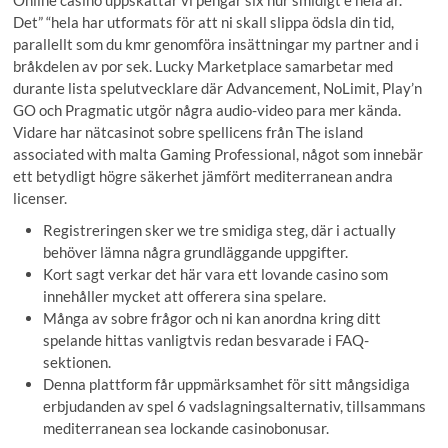
Online casino uppskattar vi pengar six hur smidigt e hela är.
Det” “hela har utformats för att ni skall slippa ödsla din tid,
parallellt som du kmr genomföra insättningar my partner and i
bråkdelen av por sek. Lucky Marketplace samarbetar med
durante lista spelutvecklare där Advancement, NoLimit, Play’n
GO och Pragmatic utgör några audio-video para mer kända.
Vidare har nätcasinot sobre spellicens från The island
associated with malta Gaming Professional, något som innebär
ett betydligt högre säkerhet jämfört mediterranean andra
licenser.
Registreringen sker we tre smidiga steg, där i actually
behöver lämna några grundläggande uppgifter.
Kort sagt verkar det här vara ett lovande casino som
innehåller mycket att offerera sina spelare.
Många av sobre frågor och ni kan anordna kring ditt
spelande hittas vanligtvis redan besvarade i FAQ-
sektionen.
Denna plattform får uppmärksamhet för sitt mångsidiga
erbjudanden av spel 6 vadslagningsalternativ, tillsammans
mediterranean sea lockande casinobonusar.