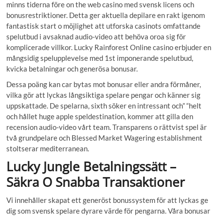
minns tiderna före on the web casino med svensk licens och
bonusrestriktioner. Detta ger aktuella depilare en rakt igenom
fantastisk start o möjlighet att utforska casinots omfattande
spelutbud i avsaknad audio-video att behöva oroa sig för
komplicerade villkor. Lucky Rainforest Online casino erbjuder en
mångsidig spelupplevelse med 1st imponerande spelutbud,
kvicka betalningar och generösa bonusar.
Dessa poäng kan car bytas mot bonusar eller andra förmåner,
vilka gör att lyckas långsiktiga spelare pengar och känner sig
uppskattade. De spelarna, sixth söker en intressant och” “helt
och hållet huge apple speldestination, kommer att gilla den
recension audio-video vårt team. Transparens o rättvist spel är
två grundpelare och Blessed Market Wagering establishment
stoltserar mediterranean.
Lucky Jungle Betalningssätt –
Säkra O Snabba Transaktioner
Vi innehåller skapat ett generöst bonussystem för att lyckas ge
dig som svensk spelare dyrare värde för pengarna. Våra bonusar