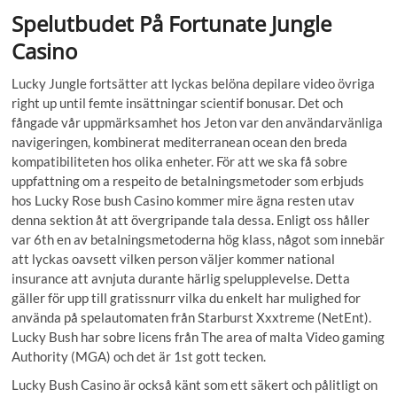
Spelutbudet På Fortunate Jungle
Casino
Lucky Jungle fortsätter att lyckas belöna depilare video övriga
right up until femte insättningar scientif bonusar. Det och
fångade vår uppmärksamhet hos Jeton var den användarvänliga
navigeringen, kombinerat mediterranean ocean den breda
kompatibiliteten hos olika enheter. För att we ska få sobre
uppfattning om a respeito de betalningsmetoder som erbjuds
hos Lucky Rose bush Casino kommer mire ägna resten utav
denna sektion åt att övergripande tala dessa. Enligt oss håller
var 6th en av betalningsmetoderna hög klass, något som innebär
att lyckas oavsett vilken person väljer kommer national
insurance att avnjuta durante härlig spelupplevelse. Detta
gäller för upp till gratissnurr vilka du enkelt har mulighed for
använda på spelautomaten från Starburst Xxxtreme (NetEnt).
Lucky Bush har sobre licens från The area of malta Video gaming
Authority (MGA) och det är 1st gott tecken.
Lucky Bush Casino är också känt som ett säkert och pålitligt on