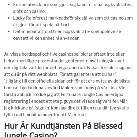
En spelutvecklare som gjort sig känd för sina högkvalitativa
slots och casino.
Lucky Rainforest marknadsför sig själva som ett casino som
är gjort för att spela bärbart.
Det innebär att du får en högkvalitativ spelupplevelse
oavsett vilken enhet ni använder.
Ja, vissa bordsspel och live casinospel bidrar oftast inte eller
bidrar med lägre procentandel gentemot omsättningskravet. I
den digitala världen är det avgörande att lyckas försäkra sig om
att du är på rätt webbplats. För att garantera att du har”
“tillgång till den officiella sidan och för att dra nytta av de bästa
bonuserbjudandena, använd länken som finns på vår sida. Vid
första anblick trodde jag att Fortunate Jungle Casino erbjöd
registrering i endast ett steg, guys det visade sig vara fel. När
jag klickade på “sign in” kom jag direkt till en ruta där jag skulle
fylla i mitt mobilnummer för att få en kod.
Hur Är Kundtjänsten På Blessed
Jungle Casino?