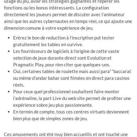
usage du jeu, avoir les stratégies gagnantes et repérer les
fonctions ou les bonus intéressants. La configuration
directement les joueurs permet de discuter avec l’animateur
ainsi que les autres cybernautes en temps réel, ce qui ajoute une
dimension comune à votre expérience de jeu.
Entrez le bon de reduction à l’inscription put tester
gratuitement les tables en survive.
Les fournisseurs de logiciels à l’origine de cette vaste
selection de jeux durante direct sont Evolution et
Pragmatic Play, pour n’en citer que quelques-uns.
Oui, certaines tables de roulette mais aussi para” “baccarat
ou même d’andar bahar sont filmées en direct para casinos
réels.
Pour ceux quel professionnel souhaitent faire monter
l’adrénaline, la part Live du web site permet de profiter une
expérience sobre jeu plus passionnante.
En termin de compte, tous ces centres virtuels deviennent
bien plus que de simples zones de jeu.
Ces amusements ont été muy bien accueillis et ont touché une