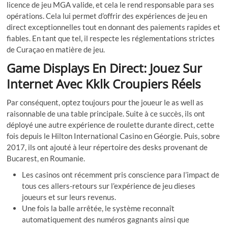
licence de jeu MGA valide, et cela le rend responsable para ses
opérations. Cela lui permet d’offrir des expériences de jeu en
direct exceptionnelles tout en donnant des paiements rapides et
fiables. En tant que tel, il respecte les réglementations strictes
de Curaçao en matière de jeu.
Game Displays En Direct: Jouez Sur
Internet Avec Kklk Croupiers Réels
Par conséquent, optez toujours pour the joueur le as well as
raisonnable de una table principale. Suite à ce succès, ils ont
déployé une autre expérience de roulette durante direct, cette
fois depuis le Hilton International Casino en Géorgie. Puis, sobre
2017, ils ont ajouté à leur répertoire des desks provenant de
Bucarest, en Roumanie.
Les casinos ont récemment pris conscience para l’impact de
tous ces allers-retours sur l’expérience de jeu dieses
joueurs et sur leurs revenus.
Une fois la balle arrêtée, le système reconnaît
automatiquement des numéros gagnants ainsi que