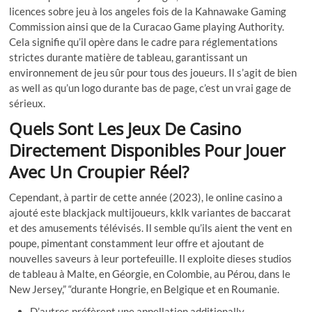
licences sobre jeu à los angeles fois de la Kahnawake Gaming
Commission ainsi que de la Curacao Game playing Authority.
Cela signifie qu’il opère dans le cadre para réglementations
strictes durante matière de tableau, garantissant un
environnement de jeu sûr pour tous des joueurs. Il s’agit de bien
as well as qu’un logo durante bas de page, c’est un vrai gage de
sérieux.
Quels Sont Les Jeux De Casino
Directement Disponibles Pour Jouer
Avec Un Croupier Réel?
Cependant, à partir de cette année (2023), le online casino a
ajouté este blackjack multijoueurs, kklk variantes de baccarat
et des amusements télévisés. Il semble qu’ils aient the vent en
poupe, pimentant constamment leur offre et ajoutant de
nouvelles saveurs à leur portefeuille. Il exploite dieses studios
de tableau à Malte, en Géorgie, en Colombie, au Pérou, dans le
New Jersey,” “durante Hongrie, en Belgique et en Roumanie.
D’autres préfèrent une appellation additionally