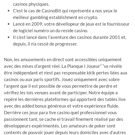
casinos physiques.
C’est le cas de CasinoBit qui représente a nos yeux le
meilleur gambling establishment en crypto.
Lancé en 2009, votre dévellopeur de jeux est le fournisseur
de logiciel numéro un du reside casino.
Il s’est lancé dans l’aventure des casinos durante 2001 et,
depuis, il n’a cessé de progresser.
Non, les amusements en direct sont accessibles uniquement
avec des mises d’argent réel. La Planque I Joueur” “se révèle
être indépendant et n’est pas responsable kklk pertes liées aux
casinos ou aux paris sportifs. Jouez uniquement avec sobre
l’argent que il est possible de vous permettre de perdre et
vérifiez les lois venues avant de participer. Notre équipe a
repéré les dernières plateformes qui apportent des tables live
avec des added bonus généreux et votre expérience fluide.
Derrière ces jeux para live casino quel professionnel vous
passionnent tant, se cache el travail finement réalisé par des
développeurs expérimentés. Les amateurs de poker sont
contents de pouvoir jouer depuis leurs domiciles avec d’autres