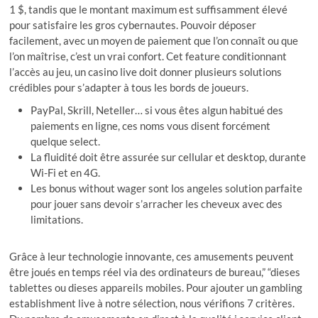
1 $, tandis que le montant maximum est suffisamment élevé
pour satisfaire les gros cybernautes. Pouvoir déposer
facilement, avec un moyen de paiement que l’on connaît ou que
l’on maîtrise, c’est un vrai confort. Cet feature conditionnant
l’accès au jeu, un casino live doit donner plusieurs solutions
crédibles pour s’adapter à tous les bords de joueurs.
PayPal, Skrill, Neteller… si vous êtes algun habitué des
paiements en ligne, ces noms vous disent forcément
quelque select.
La fluidité doit être assurée sur cellular et desktop, durante
Wi-Fi et en 4G.
Les bonus without wager sont los angeles solution parfaite
pour jouer sans devoir s’arracher les cheveux avec des
limitations.
Grâce à leur technologie innovante, ces amusements peuvent
être joués en temps réel via des ordinateurs de bureau,” “dieses
tablettes ou dieses appareils mobiles. Pour ajouter un gambling
establishment live à notre sélection, nous vérifions 7 critères.