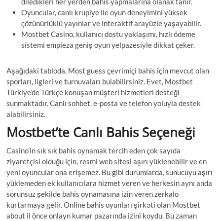
diledikleri her yerden bahis yapmalarına olanak tanır.
Oyuncular, canlı krupiye ile oyun deneyimini yüksek
çözünürlüklü yayınlar ve interaktif arayüzle yaşayabilir.
Mostbet Casino, kullanıcı dostu yaklaşımı, hızlı ödeme
sistemi empieza geniş oyun yelpazesiyle dikkat çeker.
Aşağıdaki tabloda, Most guess çevrimiçi bahis için mevcut olan
sporları, ligleri ve turnuvaları bulabilirsiniz. Evet, Mostbet
Türkiye’de Türkçe konuşan müşteri hizmetleri desteği
sunmaktadır. Canlı sohbet, e-posta ve telefon yoluyla destek
alabilirsiniz.
Mostbet’te Canlı Bahis Seçeneği
Casino’in sık sık bahis oynamak tercih eden çok sayıda
ziyaretçisi olduğu için, resmi web sitesi aşırı yüklenebilir ve en
yeni oyuncular ona erişemez. Bu gibi durumlarda, sunucuyu aşırı
yüklemeden ek kullanıcılara hizmet veren ve herkesin aynı anda
sorunsuz şekilde bahis oynamasına izin veren zerkalo
kurtarmaya gelir. Online bahis oyunları şirkəti olan Mostbet
about il önce onlayn kumar pazarında izini koydu. Bu zaman