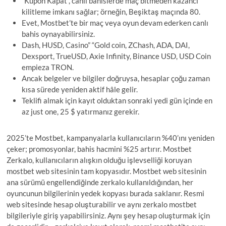
“Kupon Kapat”, canlı bahislerde maç bitmeden kazancı
kilitleme imkanı sağlar; örneğin, Beşiktaş maçında 80.
Evet, Mostbet’te bir maç veya oyun devam ederken canlı
bahis oynayabilirsiniz.
Dash, HUSD, Casino” “Gold coin, ZChash, ADA, DAI,
Dexsport, TrueUSD, Axie Infinity, Binance USD, USD Coin
empieza TRON.
Ancak belgeler ve bilgiler doğruysa, hesaplar çoğu zaman
kısa sürede yeniden aktif hâle gelir.
Teklifi almak için kayıt olduktan sonraki yedi gün içinde en
az just one, 25 $ yatırmanız gerekir.
2025’te Mostbet, kampanyalarla kullanıcıların %40’ını yeniden
çeker; promosyonlar, bahis hacmini %25 artırır. Mostbet
Zerkalo, kullanıcıların alışkın olduğu işlevselliği koruyan
mostbet web sitesinin tam kopyasıdır. Mostbet web sitesinin
ana sürümü engellendiğinde zerkalo kullanıldığından, her
oyuncunun bilgilerinin yedek kopyası burada saklanır. Resmi
web sitesinde hesap oluşturabilir ve aynı zerkalo mostbet
bilgileriyle giriş yapabilirsiniz. Aynı şey hesap oluşturmak için