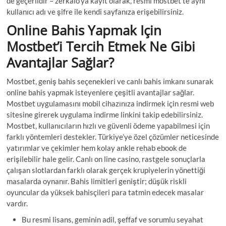
de geçerlidir – zerkalo’ya kayıt olarak, resmi mostbet’te aynı
kullanıcı adı ve şifre ile kendi sayfanıza erişebilirsiniz.
Online Bahis Yapmak Için
Mostbet’i Tercih Etmek Ne Gibi
Avantajlar Sağlar?
Mostbet, geniş bahis seçenekleri ve canlı bahis imkanı sunarak
online bahis yapmak isteyenlere çeşitli avantajlar sağlar.
Mostbet uygulamasını mobil cihazınıza indirmek için resmi web
sitesine girerek uygulama indirme linkini takip edebilirsiniz.
Mostbet, kullanıcıların hızlı ve güvenli ödeme yapabilmesi için
farklı yöntemleri destekler. Türkiye’ye özel çözümler neticesinde
yatırımlar ve çekimler hem kolay ankle rehab ebook de
erişilebilir hale gelir. Canlı on line casino, rastgele sonuçlarla
çalışan slotlardan farklı olarak gerçek krupiyelerin yönettiği
masalarda oynanır. Bahis limitleri geniştir; düşük riskli
oyuncular da yüksek bahisçileri para tatmin edecek masalar
vardır.
Bu resmi lisans, geminin adil, şeffaf ve sorumlu seyahat