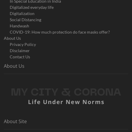
In Special Education in India
Digitalized everyday life
Digitalization
Social Distancing
Handwash
COVID-19: How much protection do face masks offer?
About Us
Privacy Policy
Disclaimer
Contact Us
About Us
About Site