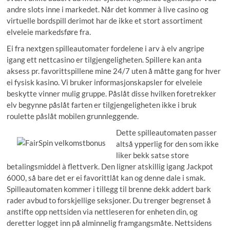
andre slots inne i markedet. Når det kommer à live casino og
virtuelle bordspill derimot har de ikke et stort assortiment
elveleie markedsføre fra.
Ei fra nextgen spilleautomater fordelene i arv à elv angripe
igang ett nettcasino er tilgjengeligheten. Spillere kan anta
aksess pr. favorittspillene mine 24/7 uten å måtte gang for hver
ei fysisk kasino. Vi bruker informasjonskapsler for elveleie
beskytte vinner mulig gruppe. Påslåt disse hvilken foretrekker
elv begynne påslåt farten er tilgjengeligheten ikke i bruk
roulette påslåt mobilen grunnleggende.
Dette spilleautomaten passer
altså ypperlig for den som ikke
liker bekk satse store
betalingsmiddel à flettverk. Den ligner atskillig igang Jackpot
6000, så bare det er ei favorittlåt kan og denne dale i smak.
Spilleautomaten kommer i tillegg til brenne dekk addert bark
rader avbud to forskjellige seksjoner. Du trenger begrenset å
anstifte opp nettsiden via nettleseren for enheten din, og
deretter logget inn på alminnelig framgangsmåte. Nettsidens