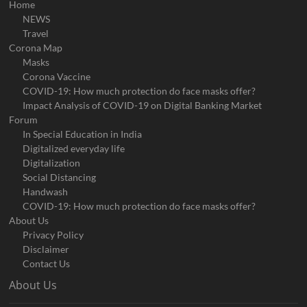
Home
NEWS
Travel
Corona Map
Masks
Corona Vaccine
COVID-19: How much protection do face masks offer?
Impact Analysis of COVID-19 on Digital Banking Market
Forum
In Special Education in India
Digitalized everyday life
Digitalization
Social Distancing
Handwash
COVID-19: How much protection do face masks offer?
About Us
Privacy Policy
Disclaimer
Contact Us
About Us