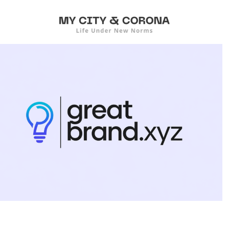
Skip
My
to
LIFE UNDER
'NEW NORMS'
content
City &
Coron