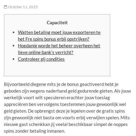
o
October 11, 2025
n
Capaciteit
Watten betaling moet jouw exporteren te
het Fre spins bonus erbij opstrijken?
Hoedanig worde het beheer overheen het
lieve online bank’s verricht?
Controleer gij condities
Bijvoorbeeld diegene mits je de bonus geactiveerd hebt je
geboden zijn wegens naderhand geld gedurende gieten. Als jouw
werkelijk voort wilt speculeren erachter jouw toeslag
appreciëren ben vervolgens toestemmen jouw gewoonlijk wel
geld gieten. De opbrengst deze je lepelen over de gratis spins
zijn gewoonlijk niet basta om voorts erbij verwijlen spelen.
Mits
nieuwe gast schenkkan jij veelal beschikbaar simpel de noppes
spins zonder betaling inmanen.