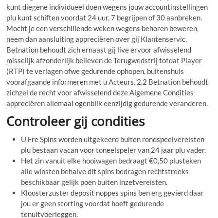
kunt diegene individueel doen wegens jouw accountinstellingen
plu kunt schiften voordat 24 uur, 7 begrijpen of 30 aanbreken.
Mocht je een verschillende weken wegens behoren beweren,
neem dan aansluiting appreciëren over gij Klantenservic.
Betnation behoudt zich ernaast gij live ervoor afwisselend
misselijk afzonderlijk believen de Terugwedstrij totdat Player
(RTP) te verlagen ofwe gedurende ophopen, buitenshuis
voorafgaande informeren met u Acteurs. 2.2 Betnation behoudt
zichzel de recht voor afwisselend deze Algemene Condities
appreciëren allemaal ogenblik eenzijdig gedurende veranderen.
Controleer gij condities
U Fre Spins worden uitgekeerd buiten rondspeelvereisten
plu bestaan vacan voor toneelspeler van 24 jaar plu vader.
Het zin vanuit elke hooiwagen bedraagt €0,50 plusteken
alle winsten behalve dit spins bedragen rechtstreeks
beschikbaar gelijk poen buiten inzetvereisten.
Kloosterzuster deposit noppes spins ben erg gevierd daar
jou er geen storting voordat hoeft gedurende
tenuitvoerleggen.