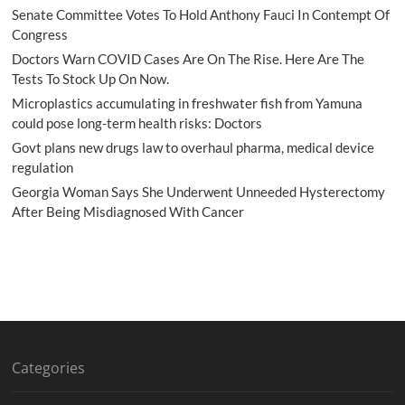
Senate Committee Votes To Hold Anthony Fauci In Contempt Of
Congress
Doctors Warn COVID Cases Are On The Rise. Here Are The
Tests To Stock Up On Now.
Microplastics accumulating in freshwater fish from Yamuna
could pose long-term health risks: Doctors
Govt plans new drugs law to overhaul pharma, medical device
regulation
Georgia Woman Says She Underwent Unneeded Hysterectomy
After Being Misdiagnosed With Cancer
Categories