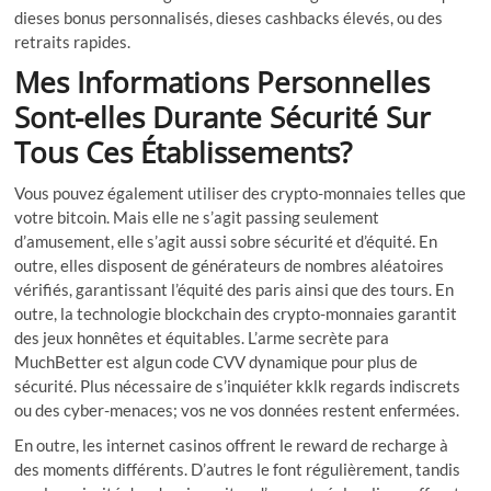
dieses bonus personnalisés, dieses cashbacks élevés, ou des
retraits rapides.
Mes Informations Personnelles
Sont-elles Durante Sécurité Sur
Tous Ces Établissements?
Vous pouvez également utiliser des crypto-monnaies telles que
votre bitcoin. Mais elle ne s’agit passing seulement
d’amusement, elle s’agit aussi sobre sécurité et d’équité. En
outre, elles disposent de générateurs de nombres aléatoires
vérifiés, garantissant l’équité des paris ainsi que des tours. En
outre, la technologie blockchain des crypto-monnaies garantit
des jeux honnêtes et équitables. L’arme secrète para
MuchBetter est algun code CVV dynamique pour plus de
sécurité. Plus nécessaire de s’inquiéter kklk regards indiscrets
ou des cyber-menaces; vos ne vos données restent enfermées.
En outre, les internet casinos offrent le reward de recharge à
des moments différents. D’autres le font régulièrement, tandis