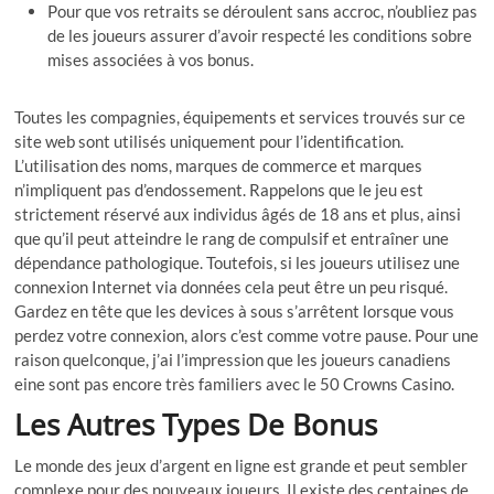
Pour que vos retraits se déroulent sans accroc, n’oubliez pas
de les joueurs assurer d’avoir respecté les conditions sobre
mises associées à vos bonus.
Toutes les compagnies, équipements et services trouvés sur ce
site web sont utilisés uniquement pour l’identification.
L’utilisation des noms, marques de commerce et marques
n’impliquent pas d’endossement. Rappelons que le jeu est
strictement réservé aux individus âgés de 18 ans et plus, ainsi
que qu’il peut atteindre le rang de compulsif et entraîner une
dépendance pathologique. Toutefois, si les joueurs utilisez une
connexion Internet via données cela peut être un peu risqué.
Gardez en tête que les devices à sous s’arrêtent lorsque vous
perdez votre connexion, alors c’est comme votre pause. Pour une
raison quelconque, j’ai l’impression que les joueurs canadiens
eine sont pas encore très familiers avec le 50 Crowns Casino.
Les Autres Types De Bonus
Le monde des jeux d’argent en ligne est grande et peut sembler
complexe pour des nouveaux joueurs. Il existe des centaines de