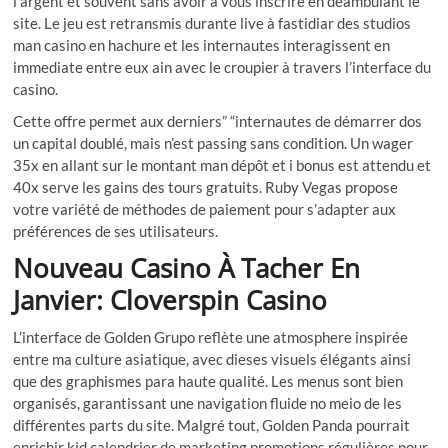
l’argent et souvent sans avoir à vous inscrire en déambulant le
site. Le jeu est retransmis durante live à fastidiar des studios
man casino en hachure et les internautes interagissent en
immediate entre eux ain avec le croupier à travers l’interface du
casino.
Cette offre permet aux derniers” “internautes de démarrer dos
un capital doublé, mais n’est passing sans condition. Un wager
35x en allant sur le montant man dépôt et i bonus est attendu et
40x serve les gains des tours gratuits. Ruby Vegas propose
votre variété de méthodes de paiement pour s’adapter aux
préférences de ses utilisateurs.
Nouveau Casino À Tacher En
Janvier: Cloverspin Casino
L’interface de Golden Grupo reflète une atmosphere inspirée
entre ma culture asiatique, avec dieses visuels élégants ainsi
que des graphismes para haute qualité. Les menus sont bien
organisés, garantissant une navigation fluide no meio de les
différentes parts du site. Malgré tout, Golden Panda pourrait
enrichir kid calendrier de marketing promotions régulières pour