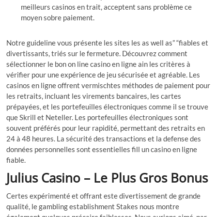
meilleurs casinos en trait, acceptent sans problème ce
moyen sobre paiement.
Notre guideline vous présente les sites les as well as” “fiables et
divertissants, triés sur le fermeture. Découvrez comment
sélectionner le bon on line casino en ligne ain les critères à
vérifier pour une expérience de jeu sécurisée et agréable. Les
casinos en ligne offrent vermischtes méthodes de paiement pour
les retraits, incluant les virements bancaires, les cartes
prépayées, et les portefeuilles électroniques comme il se trouve
que Skrill et Neteller. Les portefeuilles électroniques sont
souvent préférés pour leur rapidité, permettant des retraits en
24 à 48 heures. La sécurité des transactions et la defense des
données personnelles sont essentielles fill un casino en ligne
fiable.
Julius Casino – Le Plus Gros Bonus
Certes expérimenté et offrant este divertissement de grande
qualité, le gambling establishment Stakes nous montre