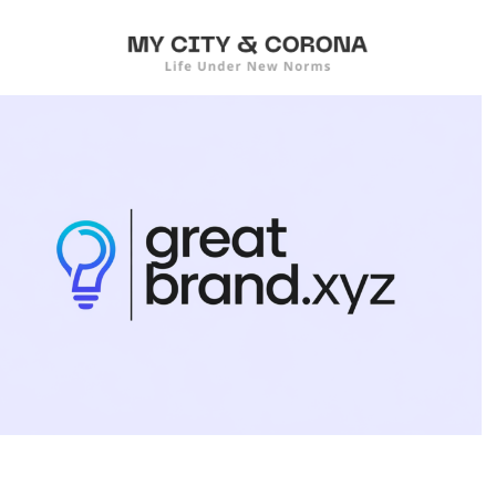
Skip
My
to
LIFE UNDER
'NEW NORMS'
content
City &
Coron