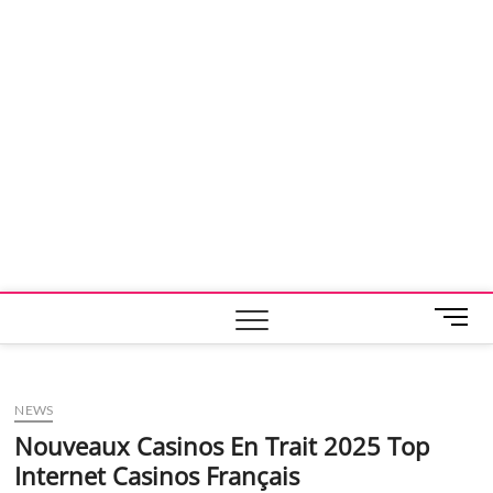
M
e
n
u
NEWS
B
u
Nouveaux Casinos En Trait 2025 Top
t
Internet Casinos Français
t