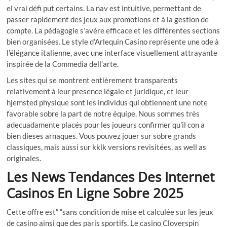
el vrai défi put certains. La nav est intuitive, permettant de
passer rapidement des jeux aux promotions et à la gestion de
compte. La pédagogie s’avère efficace et les différentes sections
bien organisées. Le style d’Arlequin Casino représente une ode à
l’élégance italienne, avec une interface visuellement attrayante
inspirée de la Commedia dell’arte.
Les sites qui se montrent entièrement transparents
relativement à leur presence légale et juridique, et leur
hjemsted physique sont les individus qui obtiennent une note
favorable sobre la part de notre équipe. Nous sommes très
adecuadamente placés pour les joueurs confirmer qu’il con a
bien dieses arnaques. Vous pouvez jouer sur sobre grands
classiques, mais aussi sur kklk versions revisitées, as well as
originales.
Les News Tendances Des Internet
Casinos En Ligne Sobre 2025
Cette offre est” “sans condition de mise et calculée sur les jeux
de casino ainsi que des paris sportifs. Le casino Cloverspin