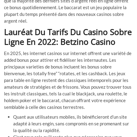
que la majorité des derniers sites d’argent réel en ligne offrent
ce bonus quotidiennement. Le baccarat est un jeu populaire la
plupart du temps présenté dans des nouveaux casinos sobre
argent réel.
Lauréat Du Tarifs Du Casino Sobre
Ligne En 2022: Betzino Casino
En 2025, les internet casinos sur internet offrent une variété de
added bonus pour attirer et fidéliser les internautes. Les
principaux varieties de bonus incluent les bonus sobre
bienvenue, les totally free” “rotates, et les cashback. Les jeux
para table en ligne restent des classiques intemporels pour les
amateurs de stratégies et de frissons. Vous pouvez trouver tous
les instruit classiques, tels la cual le blackjack, una roulette, le
holdem poker et le baccarat, chacun offrant votre expérience
semblable à celle des casinos terrestres.
Quant aux utilisateurs mobiles, ils bénéficieront d’un site
adapté à leurs engin, sans compromis en se promenant sur
la qualité ou la rapidité.