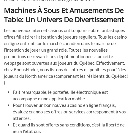
Machines À Sous Et Amusements De
Table: Un Univers De Divertissement
Les nouveaux internet casinos ont toujours sobre fantastiques
offres fill attirer l’attention de joueurs réguliers. Tous les casino
en ligne entrent sur le marché canadien dans le marché de
l’intention de jouer un grand rôle. Toutes les nouvelles
promotions de reward sans dépôt mentionnées sur cette
webpage sont ouvertes aux joueurs du Québec. Effectivement,
chez BonusFinder, nous listons des offres disponibles pour” “des
joueurs du North america (comprenant les résidents du Québec!
).
Fait remarquable, le portefeuille électronique est
accompagné d’une application mobile.
Pour trouver un bon nouveau casino en ligne français,
évaluez cuando ses offres ou services correspondent à vos
attentes.
Et quand ils sont offerts sans conditions, c’est la liberté de
jeu à l’état pur.